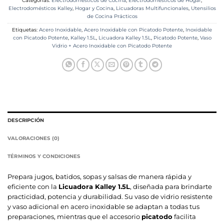
Categorías:
Electrodomésticos de Cocina
,
Electrodomésticos de Hogar
,
Electrodomésticos Kalley
,
Hogar y Cocina
,
Licuadoras Multifuncionales
,
Utensilios
de Cocina Prácticos
Etiquetas:
Acero Inoxidable
,
Acero Inoxidable con Picatodo Potente
,
Inoxidable
con Picatodo Potente
,
Kalley 1.5L
,
Licuadora Kalley 1.5L
,
Picatodo Potente
,
Vaso
Vidrio + Acero Inoxidable con Picatodo Potente
DESCRIPCIÓN
VALORACIONES (0)
TÉRMINOS Y CONDICIONES
Prepara jugos, batidos, sopas y salsas de manera rápida y
eficiente con la
Licuadora Kalley 1.5L
, diseñada para brindarte
practicidad, potencia y durabilidad. Su vaso de vidrio resistente
y vaso adicional en acero inoxidable se adaptan a todas tus
preparaciones, mientras que el accesorio
picatodo
facilita