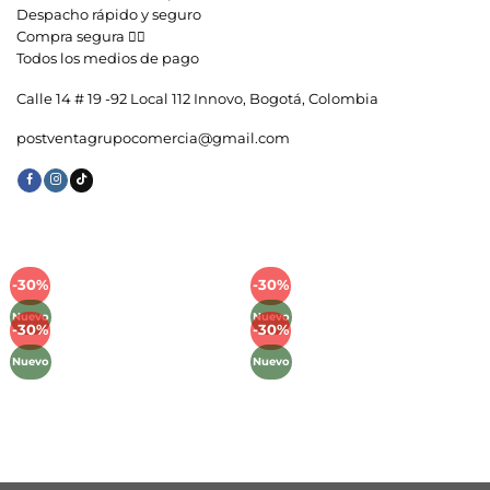
Despacho rápido y seguro
Compra segura 👇🏼
Todos los medios de pago
Calle 14 # 19 -92 Local 112 Innovo, Bogotá, Colombia
postventagrupocomercia@gmail.com
-30%
-30%
Añadir
Añadir
a la
a la
Nuevo
Nuevo
lista de
lista de
-30%
-30%
Añadir
Añadir
deseos
deseos
a la
a la
Nuevo
Nuevo
lista de
lista de
deseos
deseos
Métodos de Pago