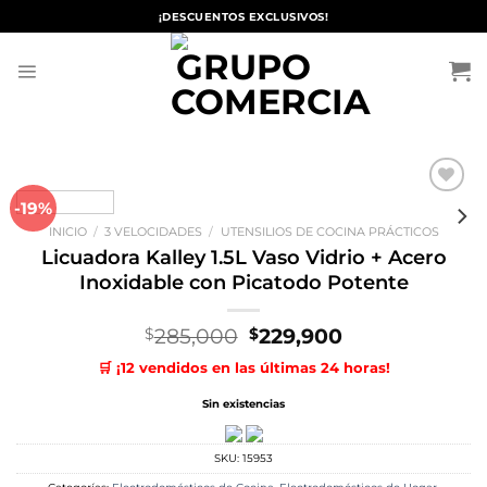
Saltar
¡DESCUENTOS EXCLUSIVOS!
al
contenido
-19%
Añadir
a la
INICIO
/
3 VELOCIDADES
/
UTENSILIOS DE COCINA PRÁCTICOS
lista de
deseos
Licuadora Kalley 1.5L Vaso Vidrio + Acero
Inoxidable con Picatodo Potente
El
El
285,000
229,900
$
$
precio
precio
🛒 ¡12 vendidos en las últimas 24 horas!
original
actual
era:
es:
Sin existencias
$285,000.
$229,900.
SKU:
15953