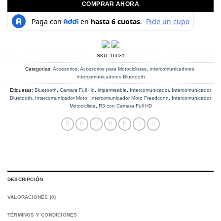
COMPRAR AHORA
SKU:
16031
Categorías:
Accesorios
,
Accesorios para Motociclistas
,
Intercomunicadores
,
Intercomunicadores Bluetooth
Etiquetas:
Bluetooth
,
Camara Full Hd
,
impermeable
,
Intercomunicador
,
Intercomunicador
Bluetooth
,
Intercomunicador Moto
,
Intercomunicador Moto Freedconn
,
Intercomunicador
Motociclista
,
R3 con Cámara Full HD
DESCRIPCIÓN
VALORACIONES (0)
TÉRMINOS Y CONDICIONES