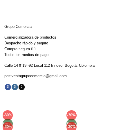
Grupo Comercia
Comercializadora de productos
Despacho rápido y seguro
Compra segura 👇🏼
Todos los medios de pago
Calle 14 # 19 -92 Local 112 Innovo, Bogotá, Colombia
postventagrupocomercia@gmail.com
-30%
-30%
Añadir
Añadir
a la
a la
Nuevo
Nuevo
lista de
lista de
-30%
-30%
Añadir
Añadir
deseos
deseos