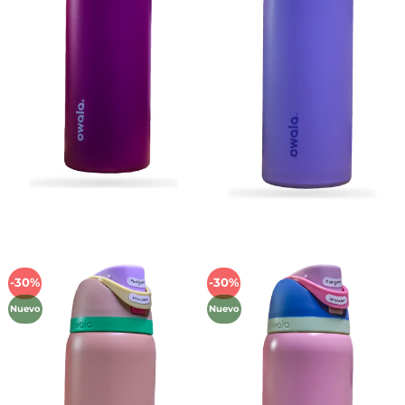
-30%
-30%
Añadir
Añadir
a la
a la
Nuevo
Nuevo
lista de
lista de
deseos
deseos