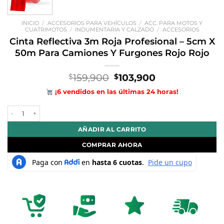
INICIO
/
ACCESORIOS PARA VEHÍCULOS
/
ACC. PARA MOTOS Y
CUATRIMOTOS
/
INDUMENTARIA Y CALZADO
/
ACCESORIOS
Cinta Reflectiva 3m Roja Profesional – 5cm X
50m Para Camiones Y Furgones Rojo Rojo
El
El
159,900
103,900
$
$
precio
precio
¡6 vendidos en las últimas 24 horas!
original
actual
era:
es:
Cinta Reflectiva 3m Roja Profesional - 5cm X 50m Para Camiones Y F
$159,900.
$103,900.
AÑADIR AL CARRITO
COMPRAR AHORA