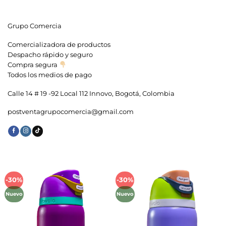
Las
opciones
se
Grupo Comercia
pueden
elegir
Comercializadora de productos
en
la
Despacho rápido y seguro
página
Compra segura
de
Todos los medios de pago
producto
Calle 14 # 19 -92 Local 112 Innovo, Bogotá, Colombia
postventagrupocomercia@gmail.com
-30%
-30%
Añadir
Añadir
a la
a la
Nuevo
Nuevo
lista de
lista de
deseos
deseos