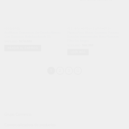
ACCESORIOS
ACC. PARA MOTOS Y CUATRIMOTOS
Audífonos Deportivos De Diseño Abierto
Pijama Para Motos Grandes Turismo
Con Ganchos Mobulaa Aurafit X5
Estuche Impermeable Moto Premium
Filtro Uv Negro
El
El
$
425,900
$
276,800
precio
precio
El
El
$
125,900
$
62,900
original
actual
precio
precio
AÑADIR AL CARRITO
era:
es:
original
actual
$425,900.
$276,800.
LEER MÁS
era:
es:
$125,900.
$62,900.
1
2
3
Grupo Comercia
Comercializadora de productos