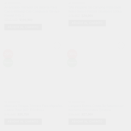
ACCESORIOS
ACCESORIOS
Arrancador Iniciador De Batería Para
Silla Plegable De Camping Reforzada
Carro 600amp Con Compresor De Aire
Bolso Banco Portátil Ultraligero 100kg
Portátil 4 En 1
El
El
$
49,900
$
29,900
precio
precio
El
El
$
265,900
$
199,900
original
actual
precio
precio
AÑADIR AL CARRITO
era:
es:
original
actual
$49,900.
$29,900.
AÑADIR AL CARRITO
era:
es:
$265,900.
$199,900.
Añadir
Añadir
-20%
-30%
a la
a la
lista de
lista de
deseos
deseos
Nuevo
Nuevo
ACCESORIOS
ACCESORIOS
Máscara Terapia Térmica Para Migrañas
Lámpara Esfera Cristal 3d Saturno Luz
– Alivio Total 360° Frío Rosa
Nocturna Decorativa Giratoria
El
El
El
El
$
45,900
$
36,700
$
39,900
$
27,900
precio
precio
precio
precio
original
actual
original
actual
AÑADIR AL CARRITO
AÑADIR AL CARRITO
era:
es:
era:
es:
$45,900.
$36,700.
$39,900.
$27,900.