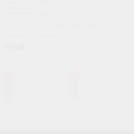
Despacho rápido y seguro
Compra segura 👇🏼
Todos los medios de pago
Calle 14 # 19 -92 Local 112 Innovo, Bogotá, Colombia
postventagrupocomercia@gmail.com
-30%
-30%
Añadir
Añadir
a la
a la
Nuevo
Nuevo
lista de
lista de
-30%
-30%
Añadir
Añadir
deseos
deseos
a la
a la
Nuevo
Nuevo
lista de
lista de
deseos
deseos
Métodos de Pago