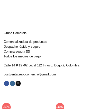
$125,900.
$84,900.
$1,500,900.
$758,000.
Grupo Comercia
Comercializadora de productos
Despacho rápido y seguro
Compra segura 👇🏼
Todos los medios de pago
Calle 14 # 19 -92 Local 112 Innovo, Bogotá, Colombia
postventagrupocomercia@gmail.com
-30%
-30%
Añadir
Añadir