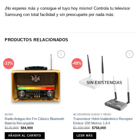
¡No esperes más y consigue el tuyo hoy mismo! Controla tu televisor
Samsung con total facilidad y sin preocuparte por nada más.
PRODUCTOS RELACIONADOS
Añadir
Añadir
-33%
-49%
a la
a la
lista de
lista de
deseos
deseos
SIN EXISTENCIAS
AUDIO
ACCESORIOS AUDIO Y VIDEO
Radio Antiguo Am Fm Clásico Bluetooth
Transmisor Hdmi Inalámbrico Receptor
Batería Recargable
Emisor 200 Metros 1 A 4
El
El
El
El
$
125,900
$
84,900
$
1,500,900
$
758,000
precio
precio
precio
precio
original
actual
original
actual
AÑADIR AL CARRITO
LEER MÁS
era:
es:
era:
es: