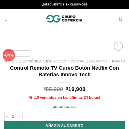
Saltar
¡DESCUENTOS EXCLUSIVOS!
al
contenido
-64%
Añadir
a la
INICIO
/
ELECTRÓNICA, AUDIO Y VIDEO
/
CONTROLES REMOTOS
/
PARA TV
lista de
Control Remoto TV Curvo Botón Netflix Con
deseos
Baterías Innovo Tech
El
El
$
55,900
$
19,900
precio
precio
🛒 ¡10 vendidos en las últimas 24 horas!
original
actual
era:
es:
499 disponibles
$55,900.
$19,900.
Control Remoto TV Curvo Botón Netflix Con Baterías Innovo Tech cantidad
AÑADIR AL CARRITO