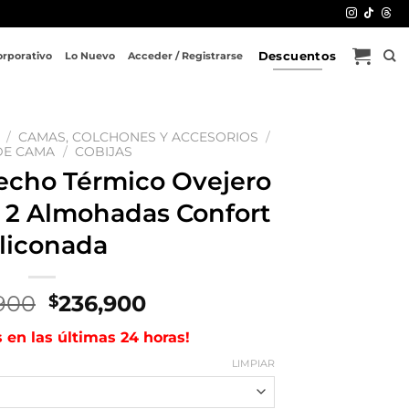
Descuentos
orporativo
Lo Nuevo
Acceder / Registrarse
/
CAMAS, COLCHONES Y ACCESORIOS
/
DE CAMA
/
COBIJAS
cho Térmico Ovejero
 2 Almohadas Confort
iliconada
El
El
900
236,900
$
precio
precio
s en las últimas 24 horas!
original
actual
era:
es:
LIMPIAR
$289,900.
$236,900.