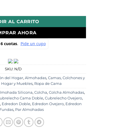
vejero Doble Funda + 2 Almohadas Confort Siliconada cant
IR AL CARRITO
MPRAR AHORA
SKU:
N/D
ón del Hogar
,
Almohadas
,
Camas, Colchones y
,
Hogar y Muebles
,
Ropa de Cama
lmohada Silicona
,
Colcha
,
Colcha Almohadas
,
ubrelecho Cama Doble
,
Cubrelecho Ovejero
,
,
Edredon Doble
,
Edredon Ovejero
,
Edredon
Fundas
,
Par Almohadas