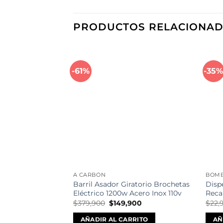
PRODUCTOS RELACIONA
-61%
-35
Añadir
a la
lista de
deseos
A CARBÓN
BOMB
Barril Asador Giratorio Brochetas
Disp
Eléctrico 1200w Acero Inox 110v
Reca
El
El
$
379,900
$
149,900
$
22,
precio
precio
original
actual
AÑADIR AL CARRITO
AÑ