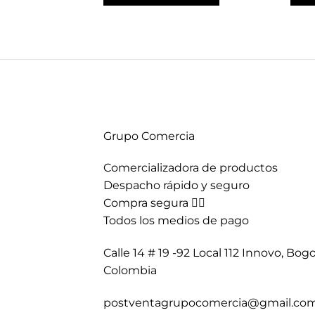
era:
es:
$379,900.
$149,900.
Grupo Comercia
Comercializadora de productos
Despacho rápido y seguro
Compra segura 👇🏼
Todos los medios de pago
Calle 14 # 19 -92 Local 112 Innovo, Bogo
Colombia
postventagrupocomercia@gmail.co