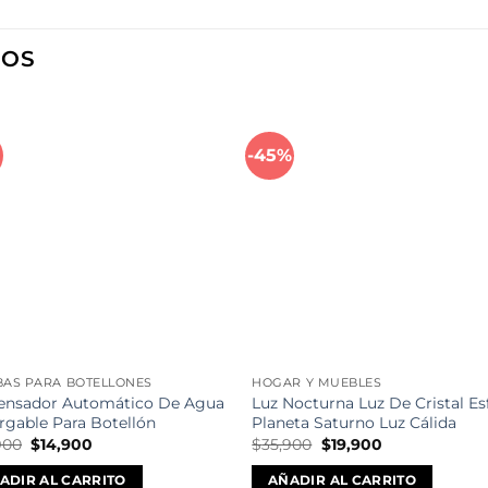
DOS
%
-45%
Añadir
Aña
a la
a l
lista de
lista
deseos
des
AS PARA BOTELLONES
HOGAR Y MUEBLES
ensador Automático De Agua
Luz Nocturna Luz De Cristal Es
rgable Para Botellón
Planeta Saturno Luz Cálida
El
El
El
El
900
$
14,900
$
35,900
$
19,900
precio
precio
precio
precio
original
actual
original
actual
ADIR AL CARRITO
AÑADIR AL CARRITO