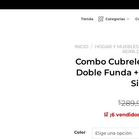
Tienda
Categorías
C
INICIO
/
HOGAR Y MUEBLES
ROPA 
Combo Cubrele
Añadir
a la
Doble Funda +
lista
de
S
deseos
289,
$
🛒 ¡6 vendido
Color