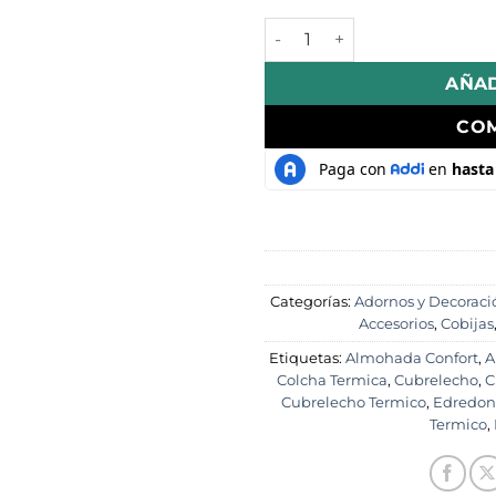
Combo Cubrelecho Térmico O
AÑAD
CO
Categorías:
Adornos y Decoraci
Accesorios
,
Cobijas
Etiquetas:
Almohada Confort
,
A
Colcha Termica
,
Cubrelecho
,
C
Cubrelecho Termico
,
Edredon
Termico
,