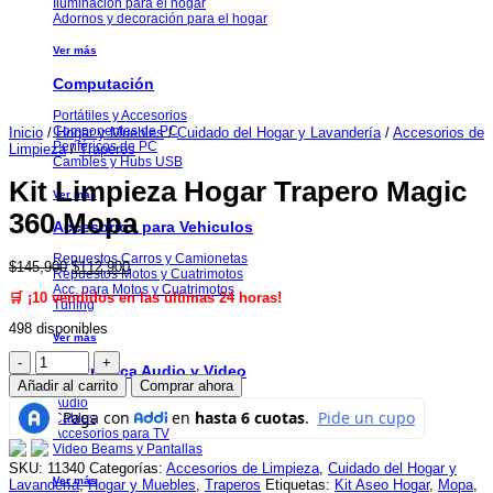
Iluminación para el hogar
Adornos y decoración para el hogar
Ver más
Computación
Portátiles y Accesorios
Componentes de PC
Inicio
/
Hogar y Muebles
/
Cuidado del Hogar y Lavandería
/
Accesorios de
Periféricos de PC
Limpieza
/
Traperos
Cambles y Hubs USB
Kit Limpieza Hogar Trapero Magic
Ver más
360 Mopa
Accesorios para Vehiculos
Repuestos Carros y Camionetas
El
El
$
145,900
$
112,900
Repuestos Motos y Cuatrimotos
precio
precio
Acc. para Motos y Cuatrimotos
🛒 ¡10 vendidos en las últimas 24 horas!
original
actual
Tuning
era:
es:
498 disponibles
$145,900.
$112,900.
Ver más
Kit
Electrónica Audio y Video
Limpieza
Añadir al carrito
Comprar ahora
Hogar
Audio
Trapero
Cables
Magic
Accesorios para TV
360
Video Beams y Pantallas
Mopa
SKU:
11340
Categorías:
Accesorios de Limpieza
,
Cuidado del Hogar y
cantidad
Ver más
Lavandería
,
Hogar y Muebles
,
Traperos
Etiquetas:
Kit Aseo Hogar
,
Mopa
,