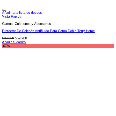
Añadir a la lista de deseos
Vista Rápida
Camas, Colchones y Accesorios
Protector De Colchón Antifluido Para Cama Doble Terry Home
El
El
$
89,900
$
59,900
precio
precio
Añadir al carrito
original
actual
-67%
era:
es:
$89,900.
$59,900.