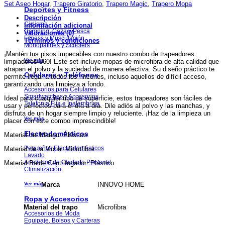
Set Aseo Hogar
,
Trapero Giratorio
,
Trapero Magic
,
Trapero Mopa
Deportes y Fitness
Descripción
Ciclismo
Información adicional
Camping, Caza y Pesca
Valoraciones (0)
Fitness y Musculación
Términos y condiciones
Monopatines y Scooters
¡Mantén tus pisos impecables con nuestro combo de trapeadores
Ver más
limpiadores 360! Este set incluye mopas de microfibra de alta calidad que
atrapan el polvo y la suciedad de manera efectiva. Su diseño práctico te
Celulares y Teléfonos
permite llegar a todos los rincones, incluso aquellos de difícil acceso,
garantizando una limpieza a fondo.
Accesorios para Celulares
Smartwatches y Accesorios
Ideal para cualquier tipo de superficie, estos trapeadores son fáciles de
Telefonía Fija e Inalámbrica
usar y perfectos para el día a día. Dile adiós al polvo y las manchas, y
disfruta de un hogar siempre limpio y reluciente. ¡Haz de la limpieza un
Ver más
placer con este combo imprescindible!
Electrodomésticos
Material del Mango: Plástico
Pequeños Electrodomésticos
Material de la Mopa: Microfibra
Lavado
Artefactos de Cuidado Personal
Material Balde Centrifugador: Plástico
Climatización
Ver más
INNOVO HOME
Marca
Ropa y Accesorios
Microfibra
Material del trapo
Accesorios de Moda
Equipaje, Bolsos y Carteras