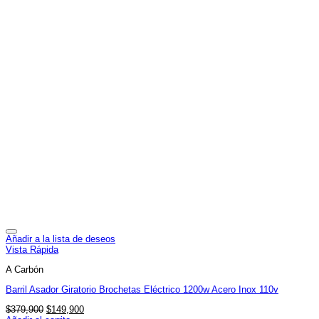
Añadir a la lista de deseos
Vista Rápida
A Carbón
Barril Asador Giratorio Brochetas Eléctrico 1200w Acero Inox 110v
El
El
$
379,900
$
149,900