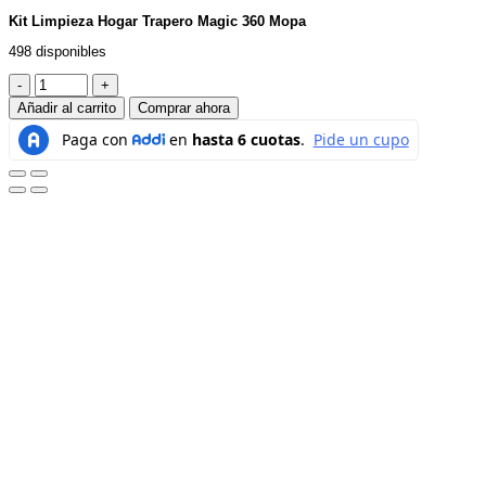
Kit Limpieza Hogar Trapero Magic 360 Mopa
498 disponibles
Kit
Limpieza
Añadir al carrito
Comprar ahora
Hogar
Trapero
Magic
360
Mopa
cantidad