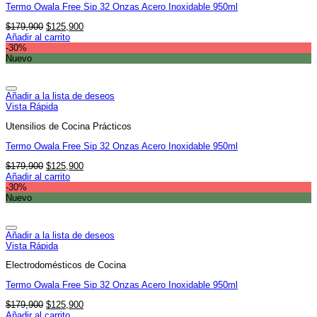
Termo Owala Free Sip 32 Onzas Acero Inoxidable 950ml
El
El
$
179,900
$
125,900
precio
precio
Añadir al carrito
original
actual
-30%
era:
es:
Nuevo
$179,900.
$125,900.
Añadir a la lista de deseos
Vista Rápida
Utensilios de Cocina Prácticos
Termo Owala Free Sip 32 Onzas Acero Inoxidable 950ml
El
El
$
179,900
$
125,900
precio
precio
Añadir al carrito
original
actual
-30%
era:
es:
Nuevo
$179,900.
$125,900.
Añadir a la lista de deseos
Vista Rápida
Electrodomésticos de Cocina
Termo Owala Free Sip 32 Onzas Acero Inoxidable 950ml
El
El
$
179,900
$
125,900
precio
precio
Añadir al carrito