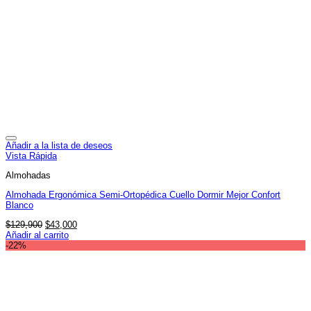
Añadir a la lista de deseos
Vista Rápida
Almohadas
Almohada Ergonómica Semi-Ortopédica Cuello Dormir Mejor Confort
Blanco
El
El
$
129,900
$
43,000
precio
precio
Añadir al carrito
original
actual
-22%
era:
es:
$129,900.
$43,000.