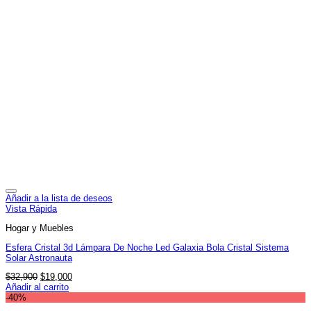
Añadir a la lista de deseos
Vista Rápida
Hogar y Muebles
Esfera Cristal 3d Lámpara De Noche Led Galaxia Bola Cristal Sistema
Solar Astronauta
El
El
$
32,900
$
19,000
precio
precio
Añadir al carrito
original
actual
-40%
era:
es: