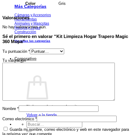
Gris
Color
Más Categorías
Cámaras y Accesorios
Valoraciones
Herramientas
Animales y Mascotas
No hay valoraciones aún.
Relojes y Joyas
Construcción
Sé el primero en valorar “Kit Limpieza Hogar Trapero Magic
360 Mopa”
Ver todas las categorías
Tu puntuación
*
Corporativo
Tu valoración
*
Lo Nuevo
Acceder / Registrarse
Descuentos
No hay productos en el carrito.
Nombre
*
Volver a la tienda
Correo electrónico
*
Buscar
por:
Guarda mi nombre, correo electrónico y web en este navegador para
la próxima vez que comente.