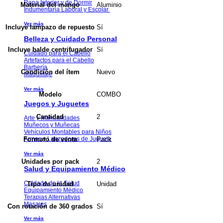
Ropa Interior y de Dormir
Aluminio
Material del mango
Indumentaria Laboral y Escolar
Ver más
Sí
Incluye lampazo de repuesto
Belleza y Cuidado Personal
Sí
Incluye balde centrifugador
Cuidado para el Cabello
Artefactos para el Cabello
Barbería
Nuevo
Condición del ítem
Maquillaje
Ver más
COMBO
Modelo
Juegos y Juguetes
2
Cantidad
Arte y Manualidades
Muñecos y Muñecas
Vehículos Montables para Niños
Pack
Armas y Lanzadores de Juguete
Formato de venta
Ver más
2
Unidades por pack
Salud y Equipamiento Médico
Cuidado de la Salud
Unidad
Tipo de unidad
Equipamiento Médico
Terapias Alternativas
Masajes
Sí
Con rotación de 360 grados
Ver más