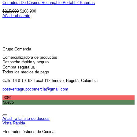
Cortadora De Césped Recargable Portátil 2 Baterías
El
El
$
215,900
$
168,900
precio
precio
Añadir al carrito
original
actual
era:
es:
$215,900.
$168,900.
Grupo Comercia
Comercializadora de productos
Despacho rápido y seguro
Compra segura 👇🏼
Todos los medios de pago
Calle 14 # 19 -92 Local 112 Innovo, Bogotá, Colombia
postventagrupocomercia@gmail.com
-30%
Nuevo
Añadir a la lista de deseos
Vista Rápida
Electrodomésticos de Cocina