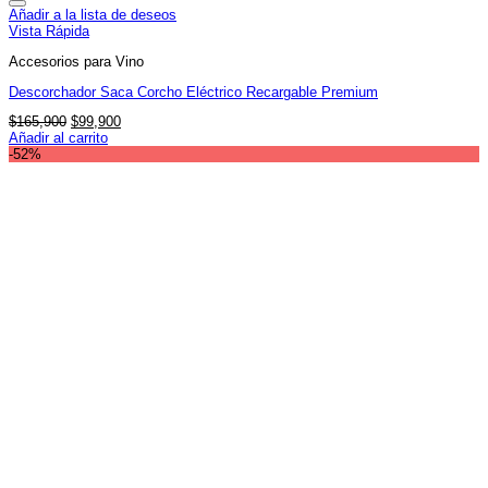
Añadir a la lista de deseos
Vista Rápida
Accesorios para Vino
Descorchador Saca Corcho Eléctrico Recargable Premium
El
El
$
165,900
$
99,900
precio
precio
Añadir al carrito
original
actual
-52%
era:
es:
$165,900.
$99,900.