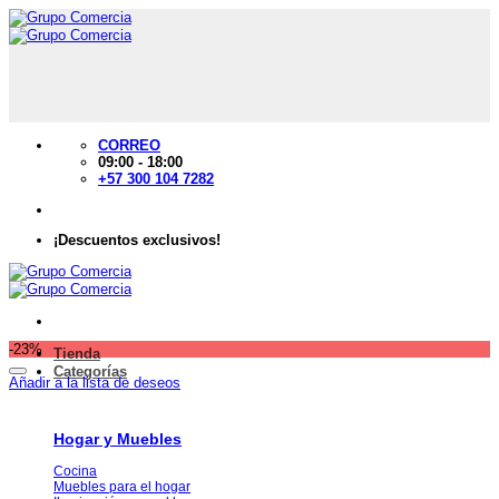
Saltar
al
contenido
CORREO
09:00 - 18:00
+57 300 104 7282
¡Descuentos exclusivos!
-23%
Tienda
Categorías
Añadir a la lista de deseos
Hogar y Muebles
Cocina
Muebles para el hogar