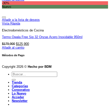
original
actual
-30%
era:
es:
Nuevo
$179,900.
$125,900.
Añadir a la lista de deseos
Vista Rápida
Electrodomésticos de Cocina
Termo Owala Free Sip 32 Onzas Acero Inoxidable 950ml
El
El
$
179,900
$
125,900
precio
precio
Añadir al carrito
original
actual
era:
es:
Métodos de Pago
$179,900.
$125,900.
Copyright 2026 ©
Hecho por BDM
Buscar
por:
Tienda
Categorías
Corporativo
Lo Nuevo
Acceder
Newsletter