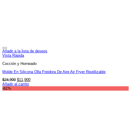
Añadir a la lista de deseos
Vista Rápida
Cocción y Horneado
Molde En Silicona Olla Freidora De Aire Air Fryer Reutilizable
El
El
$
24,900
$
11,900
precio
precio
Añadir al carrito
original
actual
-61%
era:
es:
$24,900.
$11,900.