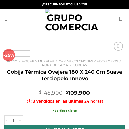
Saltar
¡DESCUENTOS EXCLUSIVOS!
al
contenido
-25%
Añadir
a la
INICIO
/
HOGAR Y MUEBLES
/
CAMAS, COLCHONES Y ACCESORIOS
/
lista de
ROPA DE CAMA
/
COBIJAS
deseos
Cobija Térmica Ovejera 180 X 240 Cm Suave
Terciopelo Innovo
El
El
145,900
109,900
$
$
precio
precio
🛒 ¡8 vendidos en las últimas 24 horas!
original
actual
era:
es:
483 disponibles
$145,900.
$109,900.
Cobija Térmica Ovejera 180 X 240 Cm Suave Terciopelo Innovo cantid