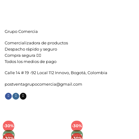
Grupo Comercia
Comercializadora de productos
Despacho rápido y seguro
Compra segura 👇🏼
Todos los medios de pago
Calle 14 # 19 -92 Local 112 Innovo, Bogotá, Colombia
postventagrupocomercia@gmail.com
-30%
-30%
Añadir
Añadir
a la
a la
Nuevo
Nuevo
lista de
lista de
-30%
-30%