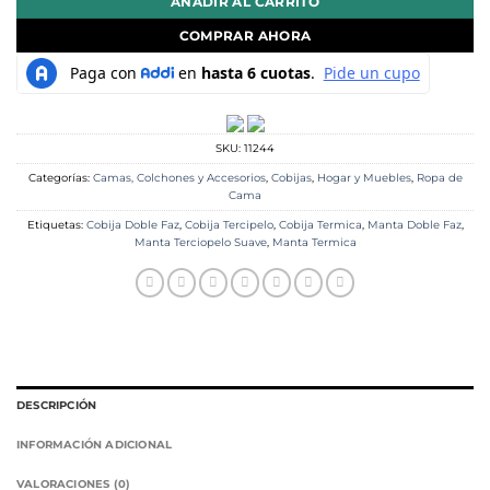
AÑADIR AL CARRITO
COMPRAR AHORA
SKU:
11244
Categorías:
Camas, Colchones y Accesorios
,
Cobijas
,
Hogar y Muebles
,
Ropa de
Cama
Etiquetas:
Cobija Doble Faz
,
Cobija Tercipelo
,
Cobija Termica
,
Manta Doble Faz
,
Manta Terciopelo Suave
,
Manta Termica
DESCRIPCIÓN
INFORMACIÓN ADICIONAL
VALORACIONES (0)