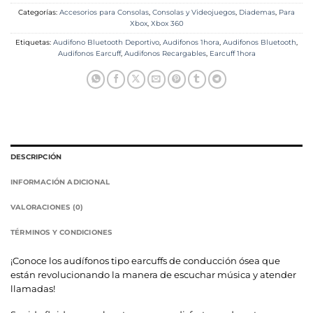
Categorías:
Accesorios para Consolas
,
Consolas y Videojuegos
,
Diademas
,
Para
Xbox
,
Xbox 360
Etiquetas:
Audifono Bluetooth Deportivo
,
Audifonos 1hora
,
Audifonos Bluetooth
,
Audifonos Earcuff
,
Audifonos Recargables
,
Earcuff 1hora
DESCRIPCIÓN
INFORMACIÓN ADICIONAL
VALORACIONES (0)
TÉRMINOS Y CONDICIONES
¡Conoce los audífonos tipo earcuffs de conducción ósea que
están revolucionando la manera de escuchar música y atender
llamadas!