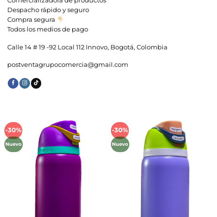
Comercializadora de productos
Despacho rápido y seguro
Compra segura
Todos los medios de pago
Calle 14 # 19 -92 Local 112 Innovo, Bogotá, Colombia
postventagrupocomercia@gmail.com
-30%
-30%
Añadir
Añadir
a la
a la
Nuevo
Nuevo
lista de
lista de
deseos
deseos