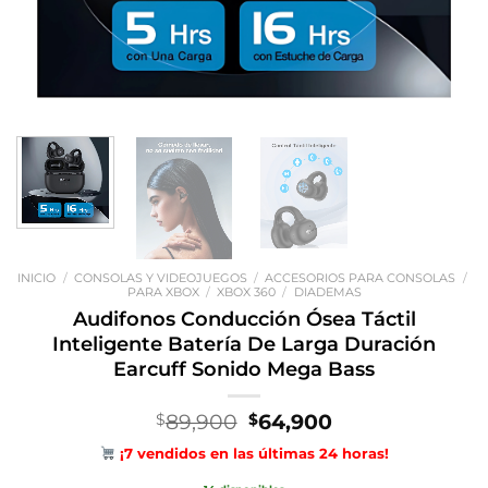
INICIO
/
CONSOLAS Y VIDEOJUEGOS
/
ACCESORIOS PARA CONSOLAS
/
PARA XBOX
/
XBOX 360
/
DIADEMAS
Audifonos Conducción Ósea Táctil
Inteligente Batería De Larga Duración
Earcuff Sonido Mega Bass
El
El
89,900
64,900
$
$
precio
precio
¡7 vendidos en las últimas 24 horas!
original
actual
era:
es: