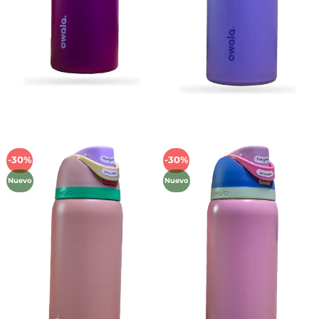
-30%
-30%
Añadir
Añadir
a la
a la
Nuevo
Nuevo
lista de
lista de
deseos
deseos