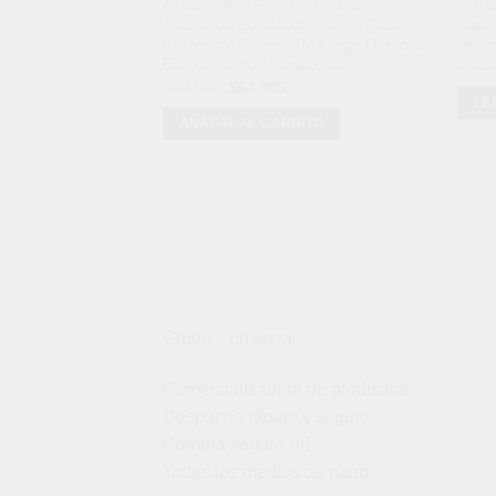
ACCESORIOS PARA CONSOLAS
ACCE
Audifonos Conducción Ósea Táctil
Audíf
Inteligente Batería De Larga Duración
Volum
Earcuff Sonido Mega Bass
$
55,
El
El
$
89,900
$
64,900
precio
precio
LE
original
actual
AÑADIR AL CARRITO
era:
es:
$89,900.
$64,900.
Grupo Comercia
Comercializadora de productos
Despacho rápido y seguro
Compra segura 👇🏼
Todos los medios de pago