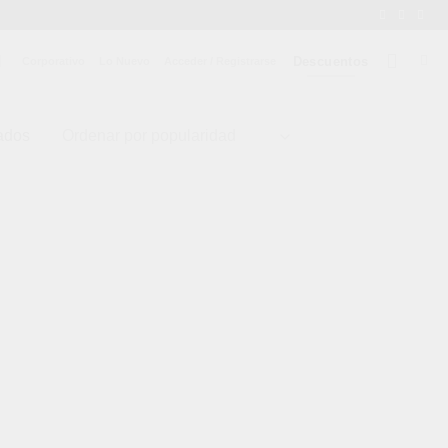
Descuentos
Corporativo
Lo Nuevo
Acceder / Registrarse
tados
dir
a
 de
eos