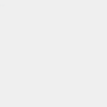
rol
odos de Pago