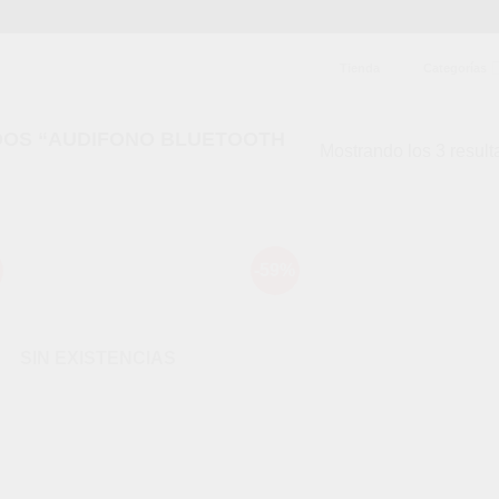
Tienda
Categorías
OS “AUDIFONO BLUETOOTH
Mostrando los 3 resul
-59%
Añadir
Aña
a la
a l
lista de
lista
deseos
des
SIN EXISTENCIAS