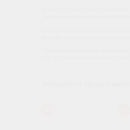
¡Escucha el futuro con nuestros audífono
sumergen en un mundo de audio envolvente 
¿Lo mejor? ¡El control total en la palma de
llamadas, tomar fotos e incluso cancelar r
Ya sea que estés buscando una experiencia
todo. ¡No te pierdas la oportunidad de vivi
PRODUCTOS RELACIONADO
-48%
-13%
Añadir
a la
lista de
deseos