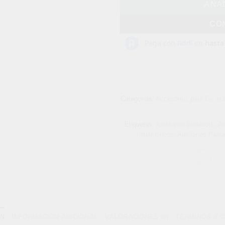
AÑAD
CO
Categorías:
Accesorios para Conso
Etiquetas:
Audifonos Bluetooth
,
Au
Inalambricos
,
Audifonos Panta
ÓN
INFORMACIÓN ADICIONAL
VALORACIONES (0)
TÉRMINOS Y 