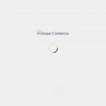
s de última generación! Equipados con tecnología avanzada de 
y una calidad de sonido impresionante que te hará sentir cada
 tu mano! Gracias a su pantalla táctil integrada, puedes manejar
uidos molestos. Todo desde un solo toque, sin necesidad de saca
 de sonido superior o una forma innovadora de gestionar tus di
r una experiencia única!
S
-42%
Añadir
Aña
a la
a l
lista de
lista
deseos
des