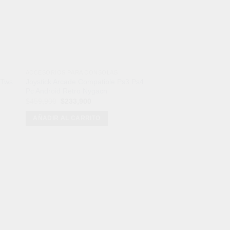
ACCESORIOS PARA CONSOLAS
CONSOLAS Y VIDEOJ
 Tws
Joystick Arcade Compatible Ps3 Ps4
Consola Juegos Ina
Pc Android Retro Nygacn
Stick M15 Pro Con 
Juegos
El
El
$
459,900
$
233,900
precio
precio
El
$
169,900
$
119,900
original
actual
precio
AÑADIR AL CARRITO
era:
es:
original
AÑADIR AL CARRI
$459,900.
$233,900.
era:
$169,900.
odos de Pago