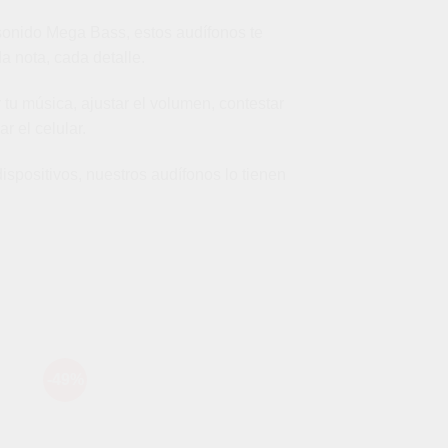
sonido Mega Bass, estos audífonos te
 nota, cada detalle.
 tu música, ajustar el volumen, contestar
r el celular.
spositivos, nuestros audífonos lo tienen
-49%
-29%
dir
Añadir
a
a la
 de
lista de
eos
deseos