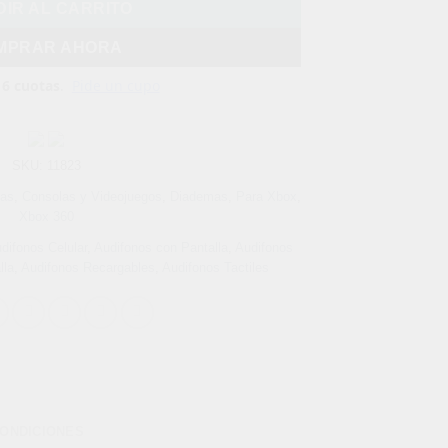
IR AL CARRITO
MPRAR AHORA
SKU:
11823
las
,
Consolas y Videojuegos
,
Diademas
,
Para Xbox
,
Xbox 360
difonos Celular
,
Audifonos con Pantalla
,
Audifonos
lla
,
Audifonos Recargables
,
Audifonos Tactiles
CONDICIONES