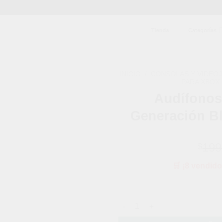
Tienda
Categorías
INICIO
/
CONSOLAS Y VIDEO
PARA XBOX
Audífonos 
Añadir
a la
Generación Bl
lista de
deseos
199
$
🛒 ¡8 vendido
Audífonos Bluetooth 5.2 5ta G