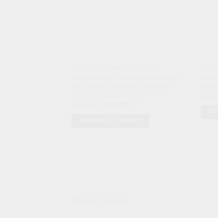
ACCESORIOS PARA CONSOLAS
ACCE
Audifonos Air Segunda Generación
Micró
Full Sonido Pantalla Cancelación
Metál
Ruido Anc Bluetooth 5.2 Innovo
$
62,
El
El
$
115,900
$
59,900
precio
precio
AÑ
original
actual
AÑADIR AL CARRITO
era:
es:
$115,900.
$59,900.
Grupo Comercia