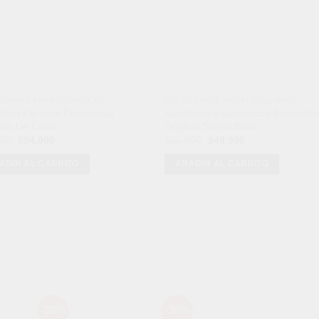
SORIOS PARA CONSOLAS
ACCESORIOS PARA CELULARES
fono Karaoke Profesional
Audífonos Inalámbricos Bluetooth
ico De Cable
Original Sound Bass
El
El
El
El
900
$
54,900
$
85,900
$
49,900
precio
precio
precio
precio
original
actual
original
actual
ADIR AL CARRITO
AÑADIR AL CARRITO
era:
es:
era:
es:
$62,900.
$54,900.
$85,900.
$49,900.
Mét
-30%
-30%