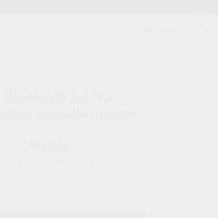
Descuentos
Corporativo
Lo Nuevo
Acceder / Registrarse
JUEGOS
/
ACCESORIOS PARA CONSOLAS
/
/
XBOX 360
/
DIADEMAS
Bluetooth 5.2 5ta
anco Pantalla Innovo
El
El
,900
89,900
$
precio
precio
s en las últimas 24 horas!
original
actual
era:
es:
50 disponibles
$199,900.
$89,900.
eneración Blanco Pantalla Innovo cantidad