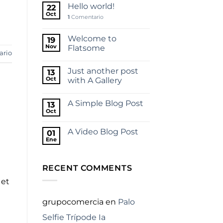
Hello world!
22
Oct
1
Comentario
Welcome to
19
Nov
Flatsome
ario
Just another post
13
Oct
with A Gallery
A Simple Blog Post
13
Oct
A Video Blog Post
01
Ene
RECENT COMMENTS
 et
grupocomercia
en
Palo
Selfie Trípode Ia