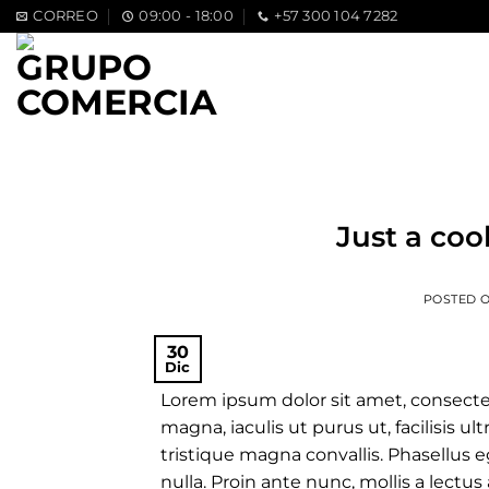
Saltar
CORREO
09:00 - 18:00
+57 300 104 7282
al
contenido
Just a coo
POSTED 
30
Dic
Lorem ipsum dolor sit amet, consectet
magna, iaculis ut purus ut, facilisis 
tristique magna convallis. Phasellus
nulla. Proin ante nunc, mollis a lectus