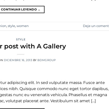
CONTINUAR LEYENDO
→
hion
,
style
,
women
Deje un coment
STYLE
 post with A Gallery
ON
DICIEMBRE 16, 2013
BY
BDMGROUP
ur adipiscing elit. In sed vulputate massa. Fusce ante
ultrices nibh. Quisque commodo nunc eget tortor dapibus,
 egestas nunc eu venenatis vehicula. Phasellus et magna
 ac, volutpat placerat ante. Vestibulum sit amet […]