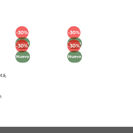
Mét
-30%
-30%
Añadir
Añadir
a la
a la
Nuevo
Nuevo
-30%
-30%
lista
lista
Añadir
Añadir
de
de
a la
a la
Nuevo
Nuevo
deseos
deseos
lista
lista
de
de
deseos
deseos
tá,
m