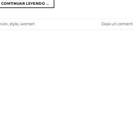
CONTINUAR LEYENDO
→
hion
,
style
,
women
Deje un coment