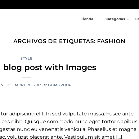
Tienda
Categorías
C
ARCHIVOS DE ETIQUETAS:
FASHION
STYLE
l blog post with Images
ON
DICIEMBRE 30, 2013
BY
BDMGROUP
ur adipiscing elit. In sed vulputate massa. Fusce ante
ultrices nibh. Quisque commodo nunc eget tortor dapibus,
 egestas nunc eu venenatis vehicula. Phasellus et magna
 ac, volutpat placerat ante. Vestibulum sit amet […]