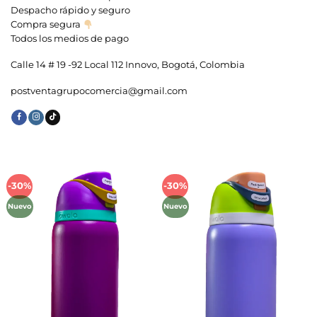
Despacho rápido y seguro
Compra segura
Todos los medios de pago
Calle 14 # 19 -92 Local 112 Innovo, Bogotá, Colombia
postventagrupocomercia@gmail.com
-30%
-30%
Añadir
Añadir
a la
a la
Nuevo
Nuevo
lista de
lista de
deseos
deseos