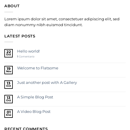
ABOUT
Lorem ipsum dolor sit amet, consectetuer adipiscing elit, sed
diam nonummy nibh euismod tincidunt.
LATEST POSTS
Hello world!
22
Oct
1
Comentario
Welcome to Flatsome
19
Nov
Just another post with A Gallery
13
Oct
A Simple Blog Post
13
Oct
A Video Blog Post
01
Ene
RECENT COMMENTS