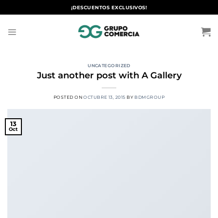
Saltar
¡DESCUENTOS EXCLUSIVOS!
al
contenido
UNCATEGORIZED
Just another post with A Gallery
POSTED ON
OCTUBRE 13, 2015
BY
BDMGROUP
13
Oct