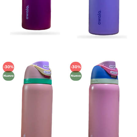
-30%
-30%
Añadir
Añadir
a la
a la
Nuevo
Nuevo
lista de
lista de
deseos
deseos