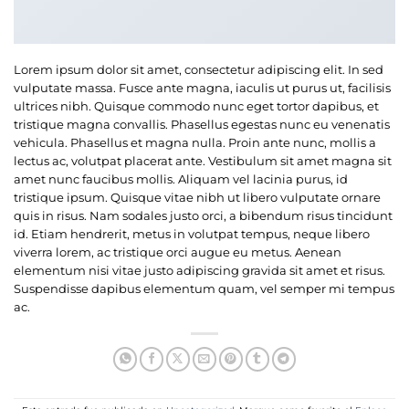
Lorem ipsum dolor sit amet, consectetur adipiscing elit. In sed
vulputate massa. Fusce ante magna, iaculis ut purus ut, facilisis
ultrices nibh. Quisque commodo nunc eget tortor dapibus, et
tristique magna convallis. Phasellus egestas nunc eu venenatis
vehicula. Phasellus et magna nulla. Proin ante nunc, mollis a
lectus ac, volutpat placerat ante. Vestibulum sit amet magna sit
amet nunc faucibus mollis. Aliquam vel lacinia purus, id
tristique ipsum. Quisque vitae nibh ut libero vulputate ornare
quis in risus. Nam sodales justo orci, a bibendum risus tincidunt
id. Etiam hendrerit, metus in volutpat tempus, neque libero
viverra lorem, ac tristique orci augue eu metus. Aenean
elementum nisi vitae justo adipiscing gravida sit amet et risus.
Suspendisse dapibus elementum quam, vel semper mi tempus
ac.