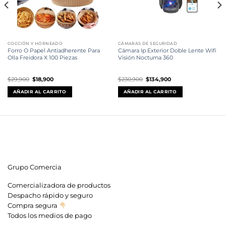
COCCIÓN Y HORNEADO
CÁMARAS DE SEGURIDAD
Forro O Papel Antiadherente Para
Cámara Ip Exterior Doble Lente Wifi
Olla Freidora X 100 Piezas
Visión Nocturna 360
El
El
El
El
$
29,900
$
18,900
$
230,900
$
134,900
precio
precio
precio
precio
original
actual
original
actual
AÑADIR AL CARRITO
AÑADIR AL CARRITO
era:
es:
era:
es:
$29,900.
$18,900.
$230,900.
$134,900.
Grupo Comercia
Comercializadora de productos
Despacho rápido y seguro
Compra segura
Todos los medios de pago