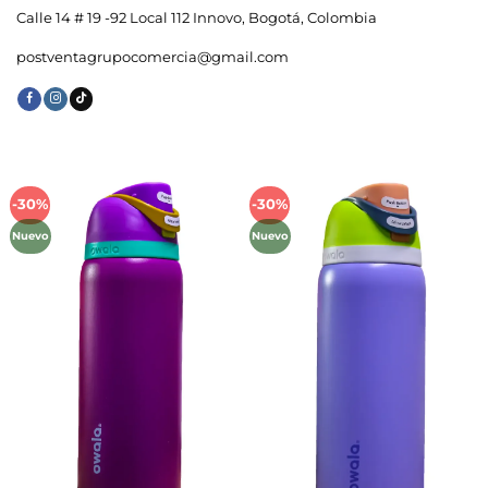
Calle 14 # 19 -92 Local 112 Innovo, Bogotá, Colombia
postventagrupocomercia@gmail.com
-30%
-30%
Añadir
Añadir
a la
a la
Nuevo
Nuevo
lista de
lista de
deseos
deseos