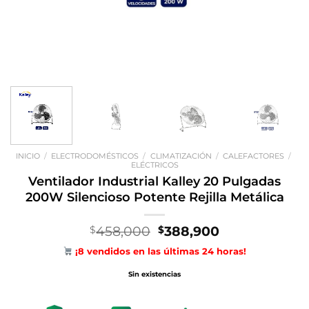
INICIO
/
ELECTRODOMÉSTICOS
/
CLIMATIZACIÓN
/
CALEFACTORES
/
ELÉCTRICOS
Ventilador Industrial Kalley 20 Pulgadas
200W Silencioso Potente Rejilla Metálica
El
El
458,000
388,900
$
$
precio
precio
¡8 vendidos en las últimas 24 horas!
original
actual
era:
es:
Sin existencias
$458,000.
$388,900.