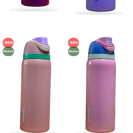
-30%
-30%
Añadir
Añadir
a la
a la
Nuevo
Nuevo
lista de
lista de
deseos
deseos