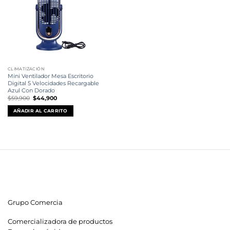
CLIMATIZACIÓN
Mini Ventilador Mesa Escritorio
Digital 5 Velocidades Recargable
Azul Con Dorado
El
El
$
59,900
$
44,900
precio
precio
original
actual
AÑADIR AL CARRITO
era:
es:
$59,900.
$44,900.
Grupo Comercia
Comercializadora de productos