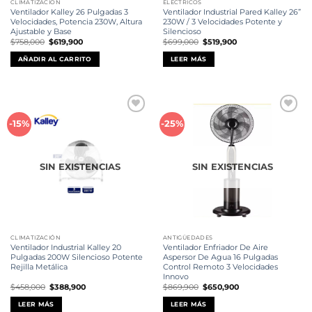
CLIMATIZACIÓN
ELÉCTRICOS
Ventilador Kalley 26 Pulgadas 3
Ventilador Industrial Pared Kalley 26”
Velocidades, Potencia 230W, Altura
230W / 3 Velocidades Potente y
Ajustable y Base
Silencioso
El
El
El
El
$
758,000
$
619,900
$
699,000
$
519,900
precio
precio
precio
precio
original
actual
original
actual
AÑADIR AL CARRITO
LEER MÁS
era:
es:
era:
es:
$758,000.
$619,900.
$699,000.
$519,900.
Añadir
Añadir
-15%
-25%
a la
a la
lista de
lista de
deseos
deseos
SIN EXISTENCIAS
SIN EXISTENCIAS
CLIMATIZACIÓN
ANTIGÜEDADES
Ventilador Industrial Kalley 20
Ventilador Enfriador De Aire
Pulgadas 200W Silencioso Potente
Aspersor De Agua 16 Pulgadas
Rejilla Metálica
Control Remoto 3 Velocidades
Innovo
El
El
El
El
$
458,000
$
388,900
$
869,900
$
650,900
precio
precio
precio
precio
original
actual
original
actual
LEER MÁS
LEER MÁS
era:
es:
era:
es: