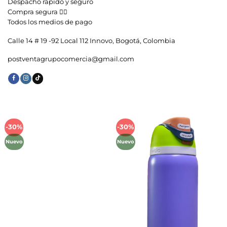
Despacho rápido y seguro
Compra segura 👇🏼
Todos los medios de pago
Calle 14 # 19 -92 Local 112 Innovo, Bogotá, Colombia
postventagrupocomercia@gmail.com
-30%
-30%
Añadir
Añadir
a la
a la
Nuevo
Nuevo
lista de
lista de
deseos
deseos