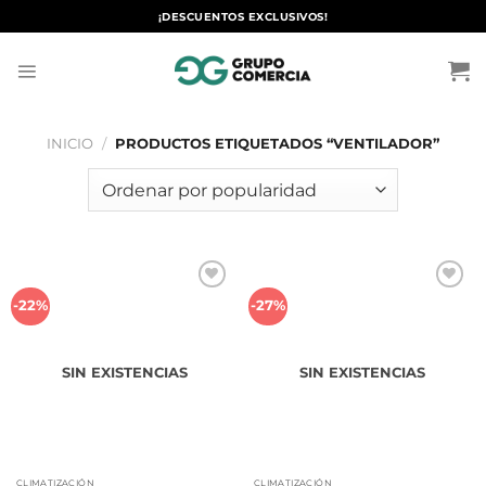
Saltar
¡DESCUENTOS EXCLUSIVOS!
al
contenido
INICIO
/
PRODUCTOS ETIQUETADOS “VENTILADOR”
Añadir
Añadir
-22%
-27%
a la
a la
lista de
lista de
deseos
deseos
SIN EXISTENCIAS
SIN EXISTENCIAS
CLIMATIZACIÓN
CLIMATIZACIÓN