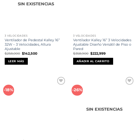
SIN EXISTENCIAS
3 VELOCIDADES
3 VELOCIDADES
Ventilador de Pedestal Kalley 16”
Ventilador Kalley 16” 3 Velocidades
32W – 3 Velocidades, Altura
Ajustable Diseño Versátil de Piso o
Ajustable
Pared
El
El
El
El
$
258,000
$
142,500
$
358,900
$
222,999
precio
precio
precio
precio
original
actual
original
actual
LEER MÁS
AÑADIR AL CARRITO
era:
es:
era:
es:
$258,000.
$142,500.
$358,900.
$222,999.
Añadir
Añadir
-18%
-26%
a la
a la
lista de
lista de
deseos
deseos
SIN EXISTENCIAS