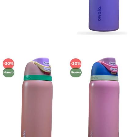
-30%
-30%
Añadir
Añadir
a la
a la
Nuevo
Nuevo
lista de
lista de
deseos
deseos