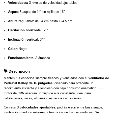
Velocidades:
3 niveles de velocidad ajustables
Aspas:
3 aspas de 14” en rejilla de 16”
Altura regulable:
de 84 cm hasta 124.5 cm
Oscilación horizontal:
75°
Inclinación vertical:
34°
Color:
Negro
Funcionamiento:
Alámbrico
🌟
Descripción
Mantén tus espacios siempre frescos y ventilados con el
Ventilador de
Pedestal Kalley de 16 pulgadas
, diseñado para ofrecerte un
rendimiento eficiente y silencioso con bajo consumo energético. Su
motor de
32W
asegura un flujo de aire constante, ideal para
habitaciones, salas, oficinas o espacios comerciales.
Con sus
3 velocidades ajustables
, podrás elegir entre brisa suave,
ventilación media o máxima potencia según tus necesidades. Su