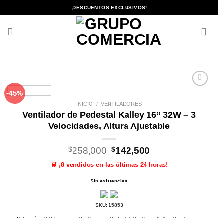
Saltar
¡DESCUENTOS EXCLUSIVOS!
al
contenido
-45%
Añadir
a la
INICIO
/
VENTILADORES
lista de
Ventilador de Pedestal Kalley 16” 32W – 3
deseos
Velocidades, Altura Ajustable
El
El
$
258,000
$
142,500
precio
precio
🛒 ¡8 vendidos en las últimas 24 horas!
original
actual
era:
es:
Sin existencias
$258,000.
$142,500.
SKU:
15853