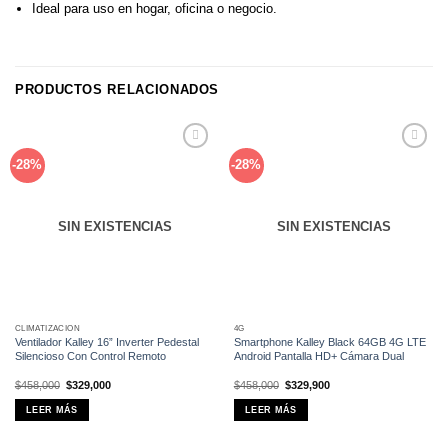
Ideal para uso en hogar, oficina o negocio.
PRODUCTOS RELACIONADOS
Añadir
Añadir
-28%
-28%
a la
a la
lista de
lista de
deseos
deseos
SIN EXISTENCIAS
SIN EXISTENCIAS
CLIMATIZACIÓN
4G
Ventilador Kalley 16” Inverter Pedestal
Smartphone Kalley Black 64GB 4G LTE
Silencioso Con Control Remoto
Android Pantalla HD+ Cámara Dual
El
El
El
El
$
458,000
$
329,000
$
458,000
$
329,900
precio
precio
precio
precio
original
actual
original
actual
LEER MÁS
LEER MÁS
era:
es:
era:
es:
$458,000.
$329,000.
$458,000.
$329,900.