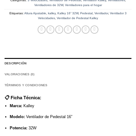
Categorías:
3 Velocidades
,
Ventilador de Pedestal
,
Ventilador Kalley
,
Ventiladores
,
Ventiladores de 32W
,
Ventiladores para el hogar
Etiquetas:
Altura Ajustable
,
kalley
,
Kalley 16” 32W
,
Pedestal
,
Ventilador
,
Ventilador 3
Velocidades
,
Ventilador de Pedestal Kalley
DESCRIPCIÓN
VALORACIONES (0)
TÉRMINOS Y CONDICIONES
📋
Ficha Técnica:
Marca:
Kalley
Modelo:
Ventilador de Pedestal 16”
Potencia:
32W