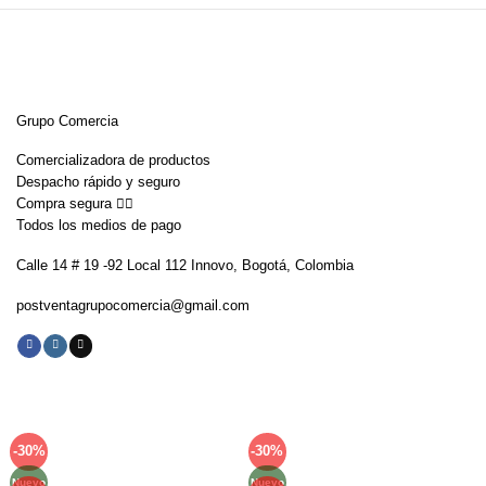
Grupo Comercia
Comercializadora de productos
Despacho rápido y seguro
Compra segura 👇🏼
Todos los medios de pago
Calle 14 # 19 -92 Local 112 Innovo, Bogotá, Colombia
postventagrupocomercia@gmail.com
-30%
-30%
Añadir
Añadir
a la
a la
Nuevo
Nuevo
lista de
lista de