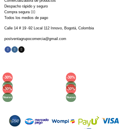
Comercializadora de productos
Despacho rápido y seguro
Compra segura 👇🏼
Todos los medios de pago
Calle 14 # 19 -92 Local 112 Innovo, Bogotá, Colombia
postventagrupocomercia@gmail.com
-30%
-30%
Añadir
Añadir
a la
a la
Nuevo
Nuevo
lista de
lista de
-30%
-30%
Añadir
Añadir
deseos
deseos
a la
a la
Nuevo
Nuevo
lista de
lista de
deseos
deseos
Métodos de Pago