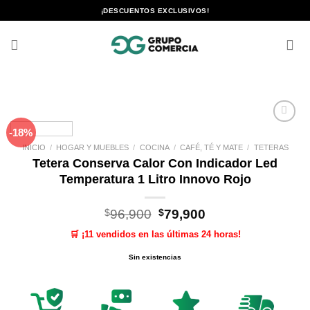
Saltar
¡DESCUENTOS EXCLUSIVOS!
al
contenido
-18%
Añadir
a la
INICIO
/
HOGAR Y MUEBLES
/
COCINA
/
CAFÉ, TÉ Y MATE
/
TETERAS
lista de
Tetera Conserva Calor Con Indicador Led
deseos
Temperatura 1 Litro Innovo Rojo
El
El
$
96,900
$
79,900
precio
precio
🛒 ¡11 vendidos en las últimas 24 horas!
original
actual
era:
es:
Sin existencias
$96,900.
$79,900.