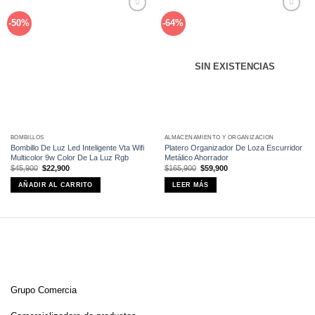
Añadir
Añadir
-50%
-64%
a la
a la
lista de
lista de
deseos
deseos
SIN EXISTENCIAS
BOMBILLOS
ALMACENAMIENTO Y ORGANIZACIÓN
Bombillo De Luz Led Inteligente Vta Wifi
Platero Organizador De Loza Escurridor
Multicolor 9w Color De La Luz Rgb
Metálico Ahorrador
El
El
El
El
$
45,900
$
22,900
$
165,900
$
59,900
precio
precio
precio
precio
original
actual
original
actual
AÑADIR AL CARRITO
LEER MÁS
era:
es:
era:
es:
$45,900.
$22,900.
$165,900.
$59,900.
Grupo Comercia