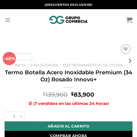
Saltar
¡DESCUENTOS EXCLUSIVOS!
al
contenido
-40%
Añadir
a la
INICIO
/
3 VELOCIDADES
/
ELECTRODOMÉSTICOS DE COCINA
lista de
deseos
Termo Botella Acero Inoxidable Premium (34
Oz) Rosado Innovo+
El
El
139,900
83,900
$
$
precio
precio
🛒 ¡7 vendidos en las últimas 24 horas!
original
actual
era:
es:
Termo Botella Acero Inoxidable Premium (34 Oz) Rosado Innovo+ can
$139,900.
$83,900.
AÑADIR AL CARRITO
COMPRAR AHORA