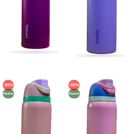
-30%
-30%
Añadir
Añadir
a la
a la
Nuevo
Nuevo
lista de
lista de
deseos
deseos