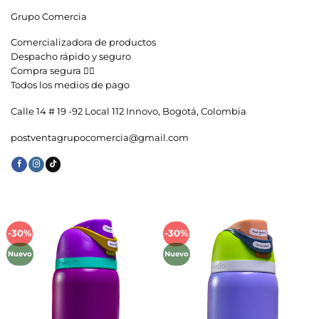
Grupo Comercia
Comercializadora de productos
Despacho rápido y seguro
Compra segura 👇🏼
Todos los medios de pago
Calle 14 # 19 -92 Local 112 Innovo, Bogotá, Colombia
postventagrupocomercia@gmail.com
-30%
-30%
Añadir
Añadir
a la
a la
Nuevo
Nuevo
lista de
lista de
deseos
deseos