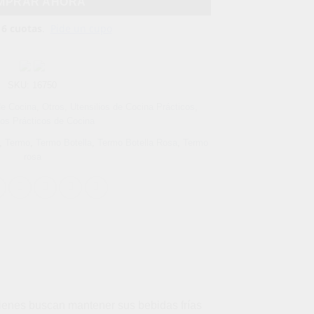
MPRAR AHORA
SKU:
16750
de Cocina
,
Otros
,
Utensilios de Cocina Prácticos
,
ios Prácticos de Cocina
,
Termo
,
Termo Botella
,
Termo Botella Rosa
,
Termo
rosa
uienes buscan mantener sus bebidas frías