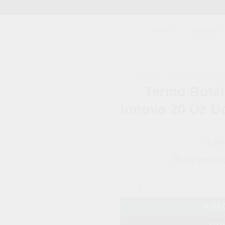
Tienda
Categorías
INICIO
/
3 VELOCIDADES
Termo Botel
Añadir
Innovo 20 Oz Do
a la
lista de
deseos
129
$
🛒 ¡10 vendid
Termo Botella Acero Inoxidabl
AÑAD