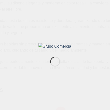
, su diseño elegante y moderno en color rosa lil la convierte 
al aire libre.
idad, esta botella es resistente y duradera, garantizando que t
a de vacío que proporciona un excelente aislamiento, mientras q
odo y seguro.
 tus bebidas sin preocupaciones, evitando derrames y manteniend
diario, cuidando de tu salud y del medio ambiente.
usta perfectamente, esta termo botella es fácil de transportar y
 Acero Inoxidable Innovo es una inversión en calidad y bienestar.
S