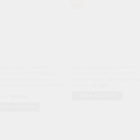
-40%
Añadir
Aña
a la
a l
lista de
lista
deseos
des
 PARA CARROS Y CAMIONETAS
ACC. PARA MOTOS Y CUATRIMOTOS
rte Lumbar Confort Premium
Candado Antirrobo Para Moto Y
hada Cervical De Espuma
Bicicleta Manillar Abs Llaves Negr
elástica Para Auto Azul Liso Azul
El
El
$
45,900
$
27,500
precio
precio
original
actual
AÑADIR AL CARRITO
El
El
,900
$
62,900
era:
es:
precio
precio
$45,900.
$27,500.
original
actual
ADIR AL CARRITO
era:
es:
$125,900.
$62,900.