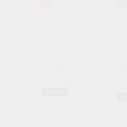
-40%
-50%
Añadir
a la
lista de
deseos
SIN EXISTENCIAS
OTROS
ACC.
Mini Ventilador De Mano Rosa Con
Sopo
Pantalla Digital Enfriamiento Ice
Almo
Cooling
Visco
Liso
El
El
$
125,900
$
75,500
precio
precio
$
125
original
actual
LEER MÁS
era:
es:
AÑ
$125,900.
$75,500.