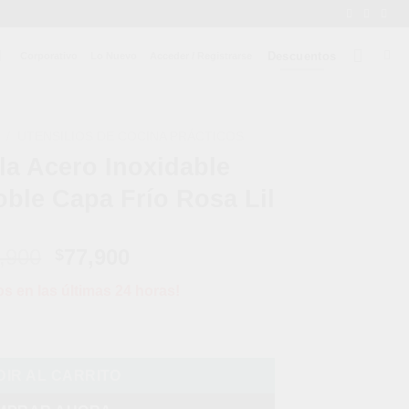
Descuentos
Corporativo
Lo Nuevo
Acceder / Registrarse
/
UTENSILIOS DE COCINA PRÁCTICOS
la Acero Inoxidable
ble Capa Frío Rosa Lil
El
El
,900
77,900
$
precio
precio
os en las últimas 24 horas!
original
actual
era:
es:
e Innovo 20 Oz Doble Capa Frío Rosa Lil cantidad
$129,900.
$77,900.
IR AL CARRITO