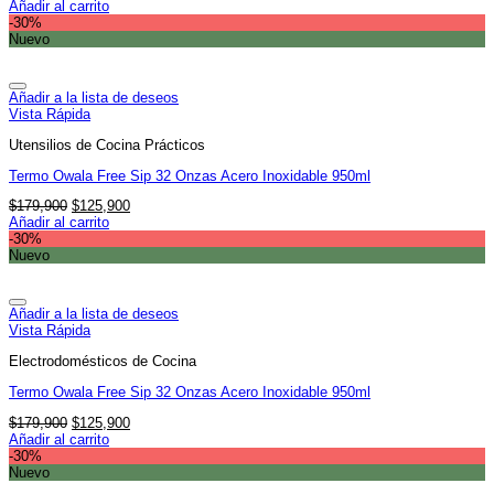
precio
precio
Añadir al carrito
original
actual
-30%
era:
es:
Nuevo
$179,900.
$125,900.
Añadir a la lista de deseos
Vista Rápida
Utensilios de Cocina Prácticos
Termo Owala Free Sip 32 Onzas Acero Inoxidable 950ml
El
El
$
179,900
$
125,900
precio
precio
Añadir al carrito
original
actual
-30%
era:
es:
Nuevo
$179,900.
$125,900.
Añadir a la lista de deseos
Vista Rápida
Electrodomésticos de Cocina
Termo Owala Free Sip 32 Onzas Acero Inoxidable 950ml
El
El
$
179,900
$
125,900
precio
precio
Añadir al carrito
original
actual
-30%
era:
es:
Nuevo
$179,900.
$125,900.