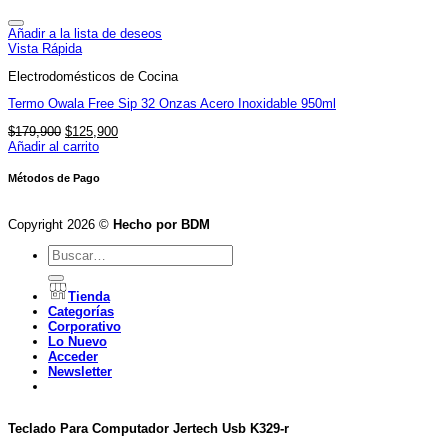
Añadir a la lista de deseos
Vista Rápida
Electrodomésticos de Cocina
Termo Owala Free Sip 32 Onzas Acero Inoxidable 950ml
El
El
$
179,900
$
125,900
precio
precio
Añadir al carrito
original
actual
era:
es:
Métodos de Pago
$179,900.
$125,900.
Copyright 2026 ©
Hecho por BDM
Buscar
por:
Tienda
Categorías
Corporativo
Lo Nuevo
Acceder
Newsletter
Teclado Para Computador Jertech Usb K329-r