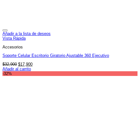
Añadir a la lista de deseos
Vista Rápida
Accesorios
Soporte Celular Escritorio Giratorio Ajustable 360 Ejecutivo
El
El
$
32,900
$
17,900
precio
precio
Añadir al carrito
original
actual
-32%
era:
es:
$32,900.
$17,900.