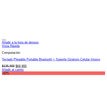
Añadir a la lista de deseos
Vista Rápida
Computación
Teclado Plegable Portable Bluetooth + Soporte Giratorio Celular Innovo
El
El
$
135,900
$
69,900
precio
precio
Añadir al carrito
original
actual
-32%
era:
es:
$135,900.
$69,900.