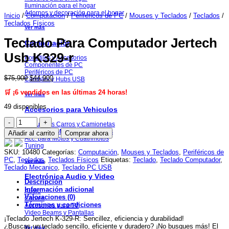
Iluminación para el hogar
Adornos y decoración para el hogar
Inicio
/
Computación
/
Periféricos de PC
/
Mouses y Teclados
/
Teclados
/
Teclados Físicos
Ver más
Teclado Para Computador Jertech
Computación
Usb K329-r
Portátiles y Accesorios
Componentes de PC
Periféricos de PC
El
El
$
75,900
$
44,900
Cambles y Hubs USB
precio
precio
🛒 ¡6 vendidos en las últimas 24 horas!
original
actual
Ver más
era:
es:
49 disponibles
$75,900.
$44,900.
Accesorios para Vehiculos
Teclado
Repuestos Carros y Camionetas
Para
Repuestos Motos y Cuatrimotos
Añadir al carrito
Comprar ahora
Computador
Acc. para Motos y Cuatrimotos
Jertech
Tuning
Usb
SKU:
10480
Categorías:
Computación
,
Mouses y Teclados
,
Periféricos de
K329-
PC
,
Teclados
,
Teclados Físicos
Etiquetas:
Teclado
,
Teclado Computador
,
Ver más
r
Teclado Mecanico
,
Teclado PC USB
cantidad
Electrónica Audio y Video
Descripción
Información adicional
Audio
Valoraciones (0)
Cables
Términos y condiciones
Accesorios para TV
Video Beams y Pantallas
¡Teclado Jertech K-329-R: Sencillez, eficiencia y durabilidad!
¿Buscas un teclado sencillo, eficiente y duradero? ¡No busques más! El
Ver más