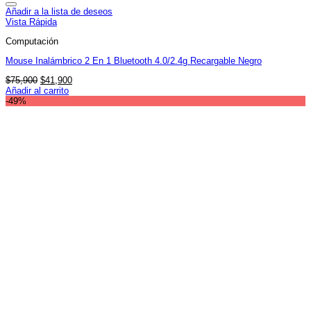
Añadir a la lista de deseos
Vista Rápida
Computación
Mouse Inalámbrico 2 En 1 Bluetooth 4.0/2.4g Recargable Negro
El
El
$
75,900
$
41,900
precio
precio
Añadir al carrito
original
actual
-49%
era:
es:
$75,900.
$41,900.