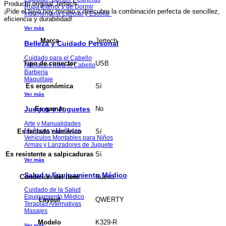
Producto original Jertech
Ropa Interior y de Dormir
¡Pide el tuyo hoy mismo y descubre la combinación perfecta de sencillez,
Indumentaria Laboral y Escolar
eficiencia y durabilidad!
Ver más
Jertech
Marca
Belleza y Cuidado Personal
Cuidado para el Cabello
USB
Tipo de conector
Artefactos para el Cabello
Barbería
Maquillaje
Sí
Es ergonómica
Ver más
No
Juegos y Juguetes
Es gamer
Arte y Manualidades
Muñecos y Muñecas
Sí
Es teclado numérico
Vehículos Montables para Niños
Armas y Lanzadores de Juguete
Sí
Es resistente a salpicaduras
Ver más
Salud y Equipamiento Médico
Nuevo
Condición del ítem
Cuidado de la Salud
Equipamiento Médico
QWERTY
Layout
Terapias Alternativas
Masajes
K329-R
Modelo
Ver más