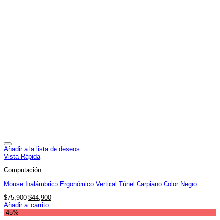
Añadir a la lista de deseos
Vista Rápida
Computación
Mouse Inalámbrico Ergonómico Vertical Túnel Carpiano Color Negro
El
El
$
75,900
$
44,900
precio
precio
Añadir al carrito
original
actual
-45%
era:
es: