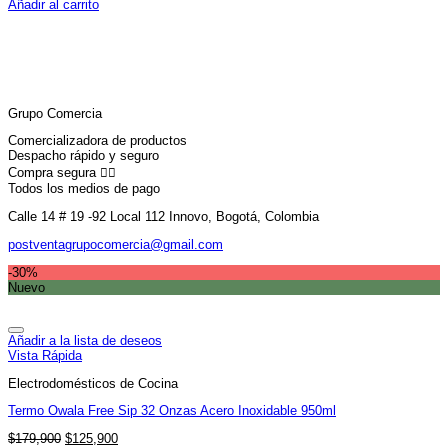
precio
precio
Añadir al carrito
original
actual
era:
es:
$135,900.
$92,900.
Grupo Comercia
Comercializadora de productos
Despacho rápido y seguro
Compra segura 👇🏼
Todos los medios de pago
Calle 14 # 19 -92 Local 112 Innovo, Bogotá, Colombia
postventagrupocomercia@gmail.com
-30%
Nuevo
Añadir a la lista de deseos
Vista Rápida
Electrodomésticos de Cocina
Termo Owala Free Sip 32 Onzas Acero Inoxidable 950ml
El
El
$
179,900
$
125,900