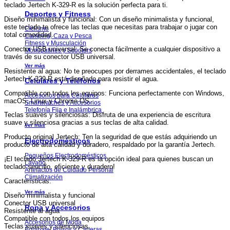
teclado Jertech K-329-R es la solución perfecta para ti.
Deportes y Fitness
Diseño minimalista y funcional: Con un diseño minimalista y funcional,
este teclado te ofrece las teclas que necesitas para trabajar o jugar con
Ciclismo
total comodidad.
Camping, Caza y Pesca
Fitness y Musculación
Conector USB universal: Se conecta fácilmente a cualquier dispositivo a
Monopatines y Scooters
través de su conector USB universal.
Ver más
Resistente al agua: No te preocupes por derrames accidentales, el teclado
Jertech K-329-R está diseñado para resistir el agua.
Celulares y Teléfonos
Compatible con todos los equipos: Funciona perfectamente con Windows,
Accesorios para Celulares
macOS, Linux y Chrome OS.
Smartwatches y Accesorios
Telefonía Fija e Inalámbrica
Teclas suaves y silenciosas: Disfruta de una experiencia de escritura
suave y silenciosa gracias a sus teclas de alta calidad.
Ver más
Producto original Jertech: Ten la seguridad de que estás adquiriendo un
Electrodomésticos
producto de alta calidad y duradero, respaldado por la garantía Jertech.
Pequeños Electrodomésticos
¡El teclado Jertech K-329-R es la opción ideal para quienes buscan un
Lavado
teclado sencillo, eficiente y duradero!
Artefactos de Cuidado Personal
Climatización
Características:
Ver más
Diseño minimalista y funcional
Conector USB universal
Ropa y Accesorios
Resistente al agua
Compatible con todos los equipos
Accesorios de Moda
Teclas suaves y silenciosas
Equipaje, Bolsos y Carteras