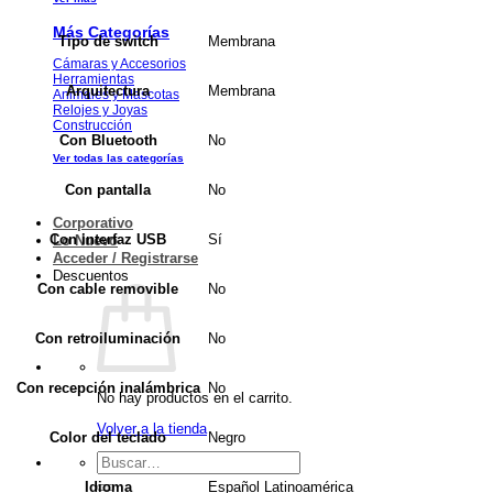
Más Categorías
Membrana
Tipo de switch
Cámaras y Accesorios
Herramientas
Membrana
Arquitectura
Animales y Mascotas
Relojes y Joyas
Construcción
No
Con Bluetooth
Ver todas las categorías
No
Con pantalla
Corporativo
Sí
Con interfaz USB
Lo Nuevo
Acceder / Registrarse
Descuentos
No
Con cable removible
No
Con retroiluminación
No
Con recepción inalámbrica
No hay productos en el carrito.
Volver a la tienda
Negro
Color del teclado
Buscar
por:
Español Latinoamérica
Idioma