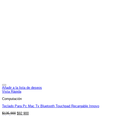
Añadir a la lista de deseos
Vista Rápida
Computación
Teclado Para Pc Mac Tv Bluetooth Touchpad Recargable Innovo
El
El
$
135,900
$
92,900