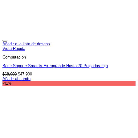
Añadir a la lista de deseos
Vista Rápida
Computación
Base Soporte Smarttv Extragrande Hasta 70 Pulgadas Fija
El
El
$
68,900
$
47,900
precio
precio
Añadir al carrito
original
actual
-41%
era:
es:
$68,900.
$47,900.