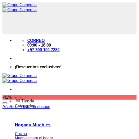
Saltar
al
contenido
CORREO
09:00 - 18:00
+57 300 104 7282
¡Descuentos exclusivos!
-41%
Tienda
Categorías
Añadir a la lista de deseos
Hogar y Muebles
Cocina
Muebles para el hogar