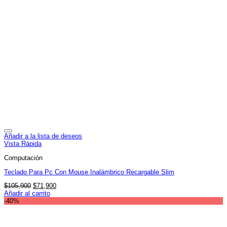
Añadir a la lista de deseos
Vista Rápida
Computación
Teclado Para Pc Con Mouse Inalámbrico Recargable Slim
El
El
$
105,900
$
71,900
precio
precio
Añadir al carrito
original
actual
-40%
era:
es:
$105,900.
$71,900.