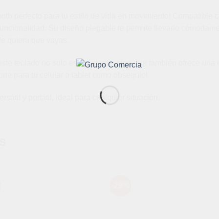
th perfecto para tu estilo de vida en movimiento! Compatible c
funcionalidad. Su diseño plegable te permite llevarlo cómodame
nde quiera que vayas.
este teclado no solo es resistente, sino que también ofrece una 
orte para tu celular o tablet como obsequio!
rsátil y portátil, ideal para cualquier situación.
S
-29%
Añadir
Aña
a la
a l
lista de
lista
deseos
des