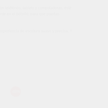
on teléfonos, tablets y computadoras, este
nte en el bolsillo, para que puedas
experiencia de escritura suave y precisa. Y
-40%
-42%
dir
Añadir
a
a la
 de
lista de
eos
deseos