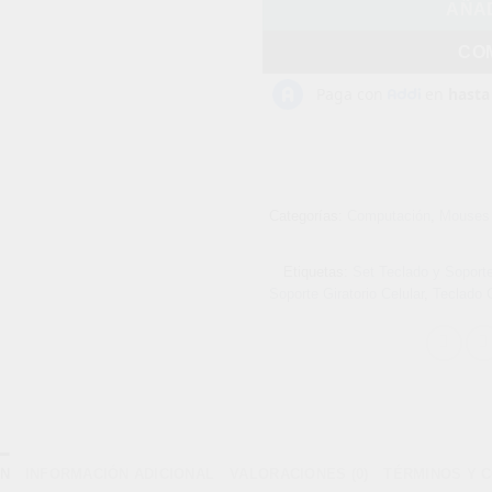
AÑAD
CO
Categorías:
Computación
,
Mouses 
Etiquetas:
Set Teclado y Soport
Soporte Giratorio Celular
,
Teclado 
ÓN
INFORMACIÓN ADICIONAL
VALORACIONES (0)
TÉRMINOS Y 