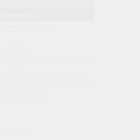
IR AL CARRITO
MPRAR AHORA
SKU:
11198
y Teclados
,
Periféricos de PC
,
Teclados
,
Teclados
Físicos
e
,
Set Teclado y Soporte Celular
,
Soporte Celular
,
Computador
,
Teclado Inalambrico
,
Teclado Plegable
CONDICIONES