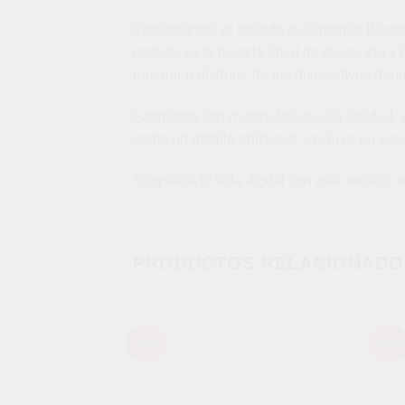
Presentamos el teclado inalámbrico Bluetoo
teclado es la mezcla ideal de elegancia y 
trabajar o disfrutar de tus dispositivos do
Fabricado con materiales de alta calidad, 
como un detalle adicional, ¡incluye un sop
Simplifica tu vida digital con este teclado ve
PRODUCTOS RELACIONADO
-58%
-49%
Añadir
a la
lista de
deseos