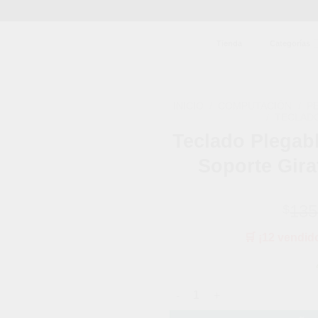
Tienda
Categorías
INICIO
/
COMPUTACIÓN
/
P
/
TECLAD
Teclado Plegabl
Añadir
a la
Soporte Gira
lista de
deseos
135
$
🛒 ¡12 vendid
Teclado Plegable Portable Blue