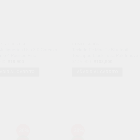
ES Y HUBS USB
COMPUTACIÓN
ultipuertos Usb 3.0 Carcaza
Teclado Pc Mac Tv Bluetooth
nio 4 Puertos Fino
Touchpad Black Tetra Pak Innovo
El
El
El
El
900
$
19,900
$
145,900
$
103,900
precio
precio
precio
precio
original
actual
original
actual
ADIR AL CARRITO
AÑADIR AL CARRITO
era:
es:
era:
es:
$38,900.
$19,900.
$145,900.
$103,900.
Mét
-30%
-30%
Añadir
Añadir