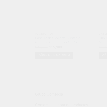
ACCESORIOS
CABL
Base Tablet Soporte Ajustable
Hub M
Giratorio Corporativo Metálico
Alumi
El
El
$
85,900
$
35,900
$
38,
precio
precio
original
actual
AÑADIR AL CARRITO
AÑ
era:
es:
$85,900.
$35,900.
Grupo Comercia
Comercializadora de productos