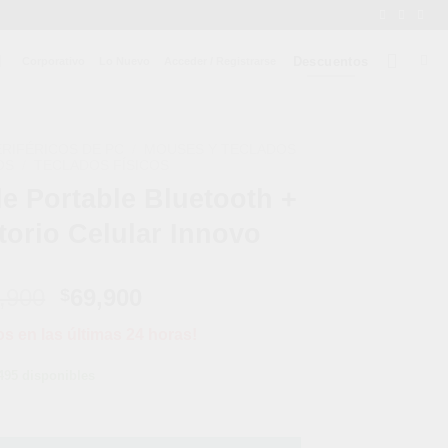
Descuentos
Corporativo
Lo Nuevo
Acceder / Registrarse
ERIFÉRICOS DE PC
/
MOUSES Y TECLADOS
OS
/
TECLADOS FÍSICOS
e Portable Bluetooth +
torio Celular Innovo
El
El
,900
69,900
$
precio
precio
os en las últimas 24 horas!
original
actual
era:
es:
495 disponibles
$135,900.
$69,900.
tooth + Soporte Giratorio Celular Innovo cantidad