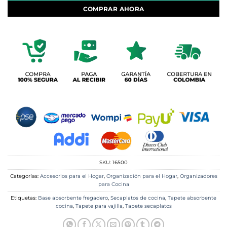
COMPRAR AHORA
SKU:
16500
Categorías:
Accesorios para el Hogar
,
Organización para el Hogar
,
Organizadores
para Cocina
Etiquetas:
Base absorbente fregadero
,
Secaplatos de cocina
,
Tapete absorbente
cocina
,
Tapete para vajilla
,
Tapete secaplatos