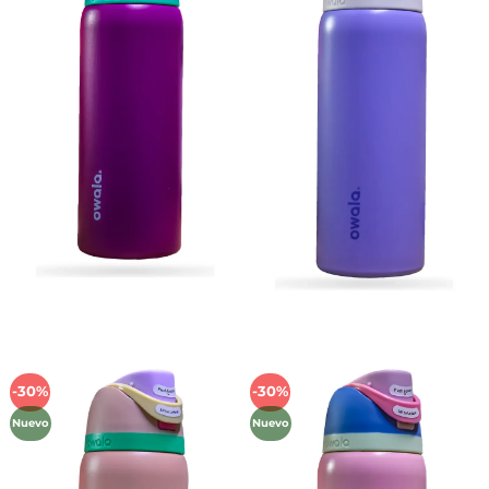
deseos
deseos
-30%
-30%
Añadir
Añadir
a la
a la
Nuevo
Nuevo
lista de
lista de
deseos
deseos