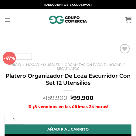
Saltar
¡DESCUENTOS EXCLUSIVOS!
al
contenido
-47%
Añadir
a la
INICIO
/
HOGAR Y MUEBLES
/
ORGANIZACIÓN PARA EL HOGAR
/
lista de
SECAPLATOS
deseos
Platero Organizador De Loza Escurridor Con
Set 12 Utensilios
El
El
189,900
99,900
$
$
precio
precio
🛒 ¡8 vendidos en las últimas 24 horas!
original
actual
era:
es:
Platero Organizador De Loza Escurridor Con Set 12 Utensilios cantida
$189,900.
$99,900.
AÑADIR AL CARRITO