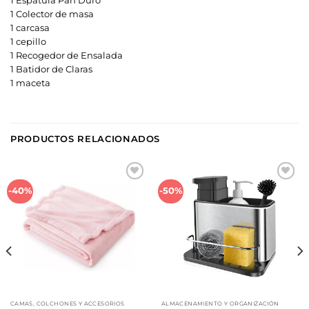
1 Espátula Pan Duro
1 Colector de masa
1 carcasa
1 cepillo
1 Recogedor de Ensalada
1 Batidor de Claras
1 maceta
PRODUCTOS RELACIONADOS
Añadir
Añadir
-40%
-50%
a la
a la
lista de
lista de
deseos
deseos
CAMAS, COLCHONES Y ACCESORIOS
ALMACENAMIENTO Y ORGANIZACIÓN