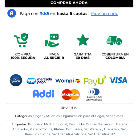
COMPRAR AHORA
SKU:
11314
Categorías:
Hogar y Muebles
,
Organización para el Hogar
,
Secaplatos
Etiquetas:
Escurrido Multifuncional
,
Escurridor Cocina
,
Escurridor Platero
Ahorrador
,
Platero Cocina
,
Platero Escurridor
,
Set Platero y Utensilios
,
Set
Utensilios Cocina
,
Set Utensilios Silicona
,
Set Utensilios x12