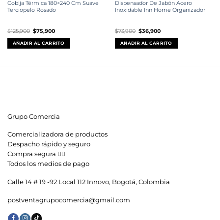
Cobija Térmica 180×240 Cm Suave
Dispensador De Jabón Acero
Terciopelo Rosado
Inoxidable Inn Home Organizador
El
El
El
El
$
125,900
$
75,900
$
73,900
$
36,900
precio
precio
precio
precio
original
actual
original
actual
AÑADIR AL CARRITO
AÑADIR AL CARRITO
era:
es:
era:
es:
$125,900.
$75,900.
$73,900.
$36,900.
Grupo Comercia
Comercializadora de productos
Despacho rápido y seguro
Compra segura 👇🏼
Todos los medios de pago
Calle 14 # 19 -92 Local 112 Innovo, Bogotá, Colombia
postventagrupocomercia@gmail.com