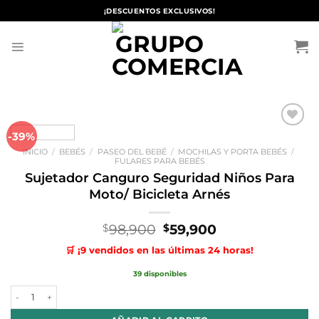
Saltar
¡DESCUENTOS EXCLUSIVOS!
al
contenido
-39%
Añadir
a la
INICIO
/
BEBÉS
/
PASEO DEL BEBÉ
/
MOCHILAS Y PORTA BEBÉS
/
lista de
FULARES PARA BEBÉS
deseos
Sujetador Canguro Seguridad Niños Para
Moto/ Bicicleta Arnés
El
El
98,900
59,900
$
$
precio
precio
🛒 ¡9 vendidos en las últimas 24 horas!
original
actual
era:
es:
39 disponibles
$98,900.
$59,900.
Sujetador Canguro Seguridad Niños Para Moto/ Bicicleta Arnés canti