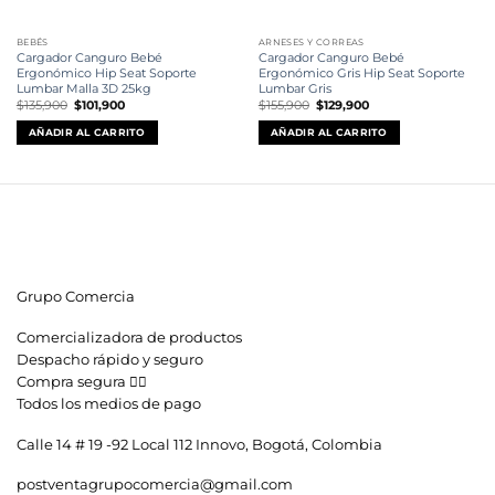
BEBÉS
ARNESES Y CORREAS
Cargador Canguro Bebé
Cargador Canguro Bebé
Ergonómico Hip Seat Soporte
Ergonómico Gris Hip Seat Soporte
Lumbar Malla 3D 25kg
Lumbar Gris
El
El
El
El
$
135,900
$
101,900
$
155,900
$
129,900
precio
precio
precio
precio
original
actual
original
actual
AÑADIR AL CARRITO
AÑADIR AL CARRITO
era:
es:
era:
es:
$135,900.
$101,900.
$155,900.
$129,900.
Grupo Comercia
Comercializadora de productos
Despacho rápido y seguro
Compra segura 👇🏼
Todos los medios de pago
Calle 14 # 19 -92 Local 112 Innovo, Bogotá, Colombia
postventagrupocomercia@gmail.com