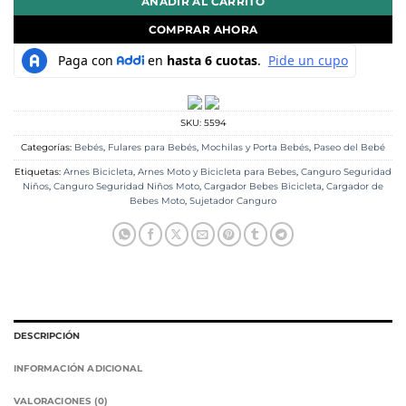
AÑADIR AL CARRITO
COMPRAR AHORA
SKU:
5594
Categorías:
Bebés
,
Fulares para Bebés
,
Mochilas y Porta Bebés
,
Paseo del Bebé
Etiquetas:
Arnes Bicicleta
,
Arnes Moto y Bicicleta para Bebes
,
Canguro Seguridad
Niños
,
Canguro Seguridad Niños Moto
,
Cargador Bebes Bicicleta
,
Cargador de
Bebes Moto
,
Sujetador Canguro
DESCRIPCIÓN
INFORMACIÓN ADICIONAL
VALORACIONES (0)