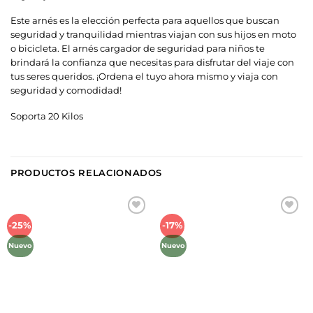
Este arnés es la elección perfecta para aquellos que buscan
seguridad y tranquilidad mientras viajan con sus hijos en moto
o bicicleta. El arnés cargador de seguridad para niños te
brindará la confianza que necesitas para disfrutar del viaje con
tus seres queridos. ¡Ordena el tuyo ahora mismo y viaja con
seguridad y comodidad!
Soporta 20 Kilos
PRODUCTOS RELACIONADOS
Añadir
Añadir
-25%
-17%
a la
a la
lista de
lista de
deseos
deseos
Nuevo
Nuevo