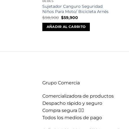
BEBÉS
Sujetador Canguro Seguridad
Niños Para Moto/ Bicicleta Arnés
El
El
$
98,900
$
59,900
precio
precio
original
actual
AÑADIR AL CARRITO
era:
es:
$98,900.
$59,900.
Grupo Comercia
Comercializadora de productos
Despacho rápido y seguro
Compra segura 👇🏼
Todos los medios de pago