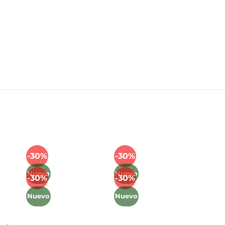
Mét
-30%
-30%
Añadir
Añadir
a la
a la
Nuevo
Nuevo
-30%
-30%
lista
lista
Añadir
Añadir
de
de
a la
a la
Nuevo
Nuevo
deseos
deseos
lista
lista
de
de
deseos
deseos