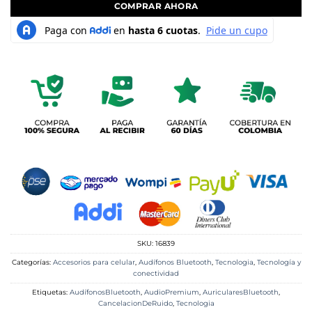
COMPRAR AHORA
SKU:
16839
Categorías:
Accesorios para celular
,
Audífonos Bluetooth
,
Tecnologia
,
Tecnología y
conectividad
Etiquetas:
AudífonosBluetooth
,
AudioPremium
,
AuricularesBluetooth
,
CancelacionDeRuido
,
Tecnologia