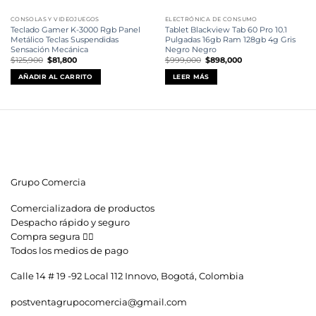
CONSOLAS Y VIDEOJUEGOS
ELECTRÓNICA DE CONSUMO
Teclado Gamer K-3000 Rgb Panel
Tablet Blackview Tab 60 Pro 10.1
Metálico Teclas Suspendidas
Pulgadas 16gb Ram 128gb 4g Gris
Sensación Mecánica
Negro Negro
El
El
El
El
$
125,900
$
81,800
$
999,000
$
898,000
precio
precio
precio
precio
original
actual
original
actual
AÑADIR AL CARRITO
LEER MÁS
era:
es:
era:
es:
$125,900.
$81,800.
$999,000.
$898,000.
Grupo Comercia
Comercializadora de productos
Despacho rápido y seguro
Compra segura 👇🏼
Todos los medios de pago
Calle 14 # 19 -92 Local 112 Innovo, Bogotá, Colombia
postventagrupocomercia@gmail.com