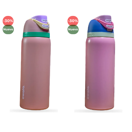
-30%
-30%
Añadir
Añadir
a la
a la
Nuevo
Nuevo
lista de
lista de
deseos
deseos