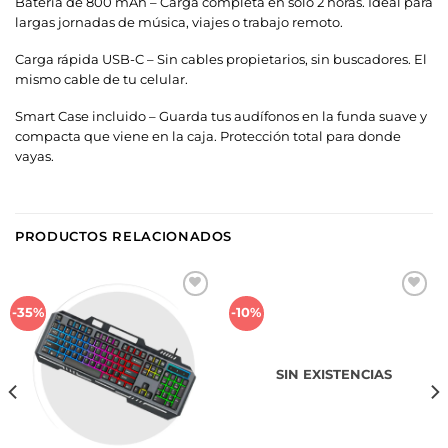
Batería de 800 mAh – Carga completa en solo 2 horas. Ideal para
largas jornadas de música, viajes o trabajo remoto.
Carga rápida USB-C – Sin cables propietarios, sin buscadores. El
mismo cable de tu celular.
Smart Case incluido – Guarda tus audífonos en la funda suave y
compacta que viene en la caja. Protección total para donde
vayas.
PRODUCTOS RELACIONADOS
Añadir
Añadir
-35%
-10%
a la
a la
lista de
lista de
deseos
deseos
SIN EXISTENCIAS