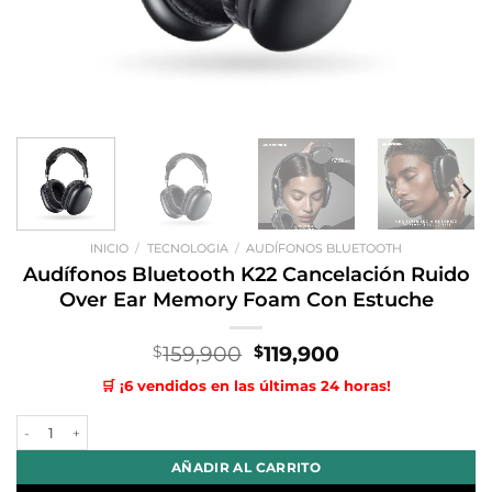
INICIO
/
TECNOLOGIA
/
AUDÍFONOS BLUETOOTH
Audífonos Bluetooth K22 Cancelación Ruido
Over Ear Memory Foam Con Estuche
El
El
159,900
119,900
$
$
precio
precio
🛒 ¡6 vendidos en las últimas 24 horas!
original
actual
era:
es:
Audífonos Bluetooth K22 Cancelación Ruido Over Ear Memory Foam 
$159,900.
$119,900.
AÑADIR AL CARRITO