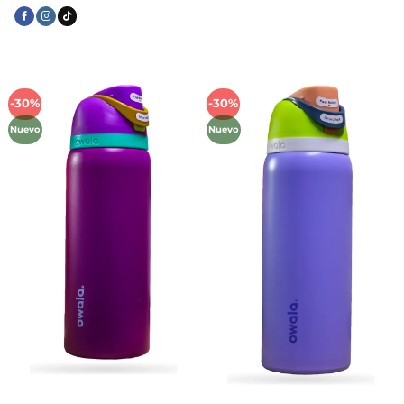
-30%
-30%
Añadir
Añadir
a la
a la
Nuevo
Nuevo
lista de
lista de
deseos
deseos