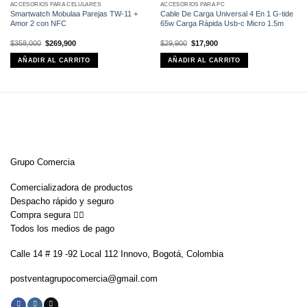
ACCESORIOS PARA CELULARES
ACCESORIOS PARA PC
Smartwatch Mobulaa Parejas TW-11 +
Cable De Carga Universal 4 En 1 G-tide
Amor 2 con NFC
65w Carga Rápida Usb-c Micro 1.5m
El
El
El
El
$
358,000
$
269,900
$
29,900
$
17,900
precio
precio
precio
precio
original
actual
original
actual
AÑADIR AL CARRITO
AÑADIR AL CARRITO
era:
es:
era:
es:
$358,000.
$269,900.
$29,900.
$17,900.
Grupo Comercia
Comercializadora de productos
Despacho rápido y seguro
Compra segura 👇🏼
Todos los medios de pago
Calle 14 # 19 -92 Local 112 Innovo, Bogotá, Colombia
postventagrupocomercia@gmail.com