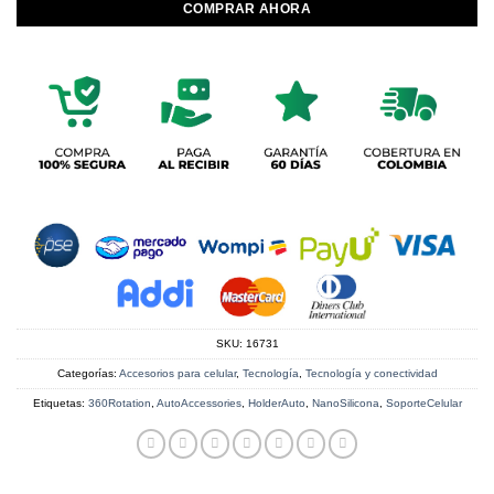
COMPRAR AHORA
SKU:
16731
Categorías:
Accesorios para celular
,
Tecnología
,
Tecnología y conectividad
Etiquetas:
360Rotation
,
AutoAccessories
,
HolderAuto
,
NanoSilicona
,
SoporteCelular