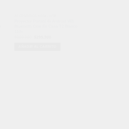
ACCESORIOS HDMI / USB
UNCATEGORIZED
Proyector Portátil 4k Android Wifi
Comedero Automático
e
Bluetooth Cine En Casa T2 Blanco
Kalley WiFi 3L para 
110v
El
$
659,000
$
439,900
precio
El
El
$
399,900
$
299,900
original
precio
precio
AÑADIR AL CARRI
era:
original
actual
AÑADIR AL CARRITO
$659,000.
era:
es:
$399,900.
$299,900.
odos de Pago