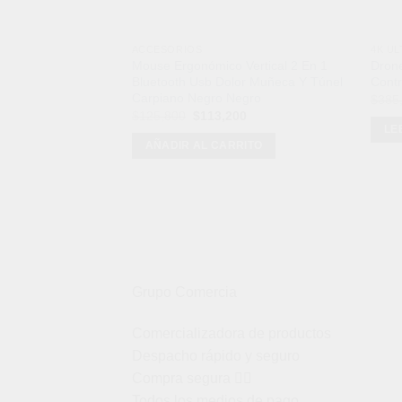
ACCESORIOS
4K UL
Mouse Ergonómico Vertical 2 En 1
Dron
Bluetooth Usb Dolor Muñeca Y Túnel
Contr
Carpiano Negro Negro
$
385
El
El
$
125,800
$
113,200
precio
precio
LE
original
actual
AÑADIR AL CARRITO
era:
es:
$125,800.
$113,200.
Grupo Comercia
Comercializadora de productos
Despacho rápido y seguro
Compra segura 👇🏼
Todos los medios de pago