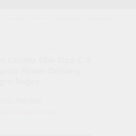
Descuentos
Corporativo
Lo Nuevo
Acceder / Registrarse
 VEHÍCULOS
/
AUDIO PARA VEHÍCULOS
/
S
/
ACCESORIOS PARA RADIOS
o Celular 65w Tipo C Y
Turbo Power Delivery
gro Negro
El
El
,900
80,910
$
precio
precio
s en las últimas 24 horas!
original
actual
era:
es:
ipo C Y Usb Qc3.0 | Turbo Power Delivery Negro Negro cantidad
$89,900.
$80,910.