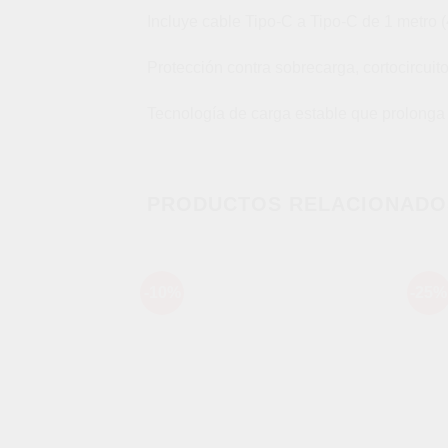
Incluye cable Tipo-C a Tipo-C de 1 metro 
Protección contra sobrecarga, cortocircuit
Tecnología de carga estable que prolonga la
PRODUCTOS RELACIONADO
-10%
-25%
Añadir
a la
lista de
deseos