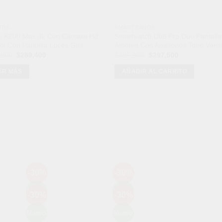
TRA
SMARTBANDS
e K200 Max 4k Con Cámara Hd
Smartwatch Ub6 Pro Duo Pantalla
ol Con Pantalla Luces Gris
Amoled Con Audífonos Tono Verd
El
El
El
El
,900
$
289,400
$
495,900
$
297,500
precio
precio
precio
precio
original
actual
original
actual
ER MÁS
AÑADIR AL CARRITO
era:
es:
era:
es:
$385,900.
$289,400.
$495,900.
$297,500.
Mét
-30%
-30%
Añadir
Añadir
a la
a la
Nuevo
Nuevo
-30%
-30%
lista de
lista de
Añadir
Añadir
deseos
deseos
a la
a la
Nuevo
Nuevo
lista de
lista de