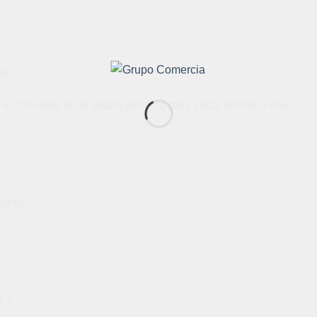
SB-C
 convierte en el aliado perfecto para casa, oficina o viaje.
gente
B-C