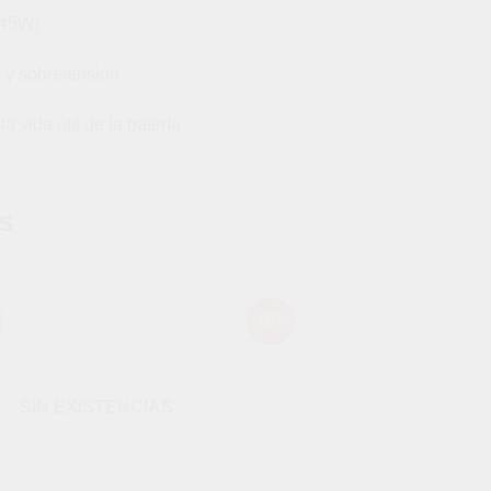
(45W)
o y sobretensión
 vida útil de la batería
S
-40%
Añadir
Aña
a la
a l
lista de
lista
deseos
des
SIN EXISTENCIAS