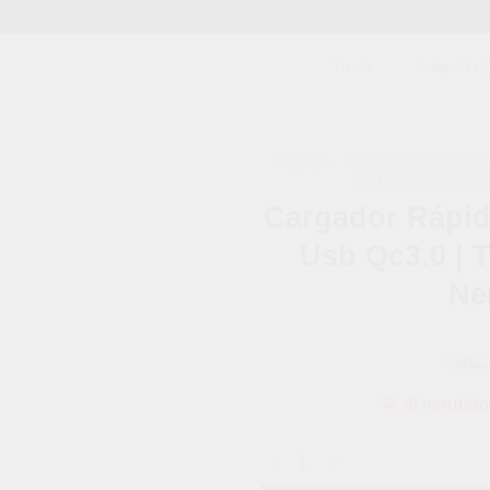
Tienda
Categorías
INICIO
/
ACCESORIOS PARA
REPRODUCTORE
Cargador Rápid
Añadir
a la
Usb Qc3.0 | 
lista de
deseos
Ne
89
$
🛒 ¡8 vendido
Cargador Rápido Celular 65w T