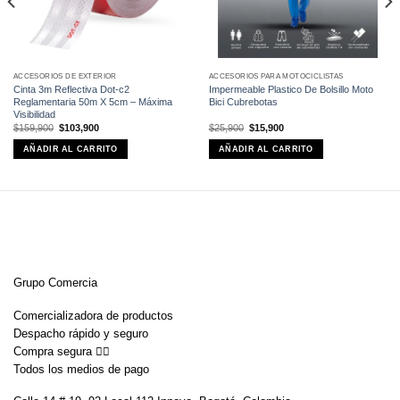
ACCESORIOS DE EXTERIOR
ACCESORIOS PARA MOTOCICLISTAS
Cinta 3m Reflectiva Dot-c2
Impermeable Plastico De Bolsillo Moto
Reglamentaria 50m X 5cm – Máxima
Bici Cubrebotas
Visibilidad
El
El
El
El
$
159,900
$
103,900
$
25,900
$
15,900
precio
precio
precio
precio
original
actual
original
actual
AÑADIR AL CARRITO
AÑADIR AL CARRITO
era:
es:
era:
es:
$159,900.
$103,900.
$25,900.
$15,900.
Grupo Comercia
Comercializadora de productos
Despacho rápido y seguro
Compra segura 👇🏼
Todos los medios de pago