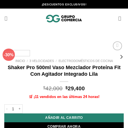
Saltar
¡DESCUENTOS EXCLUSIVOS!
al
contenido
-30%
Añadir
a la
INICIO
/
3 VELOCIDADES
/
ELECTRODOMÉSTICOS DE COCINA
lista de
Shaker Pro 500ml Vaso Mezclador Proteína Fit
deseos
Con Agitador Integrado Lila
El
El
$
42,000
$
29,400
precio
precio
🛒 ¡11 vendidos en las últimas 24 horas!
original
actual
era:
es:
Shaker Pro 500ml Vaso Mezclador Proteína Fit Con Agitador Integrado Lila c
$42,000.
$29,400.
AÑADIR AL CARRITO
COMPRAR AHORA