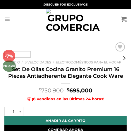
Saltar
¡DESCUENTOS EXCLUSIVOS!
al
contenido
-7%
Añadir
a la
INICIO
/
3 VELOCIDADES
/
ELECTRODOMÉSTICOS PARA EL HOGAR
lista de
Nuevo
deseos
Set De Ollas Cocina Granito Premium 16
Piezas Antiadherente Elegante Cook Ware
El
El
750,900
695,000
$
$
precio
precio
🛒 ¡8 vendidos en las últimas 24 horas!
original
actual
era:
es:
Set De Ollas Cocina Granito Premium 16 Piezas Antiadherente Elega
$750,900.
$695,000.
AÑADIR AL CARRITO
COMPRAR AHORA