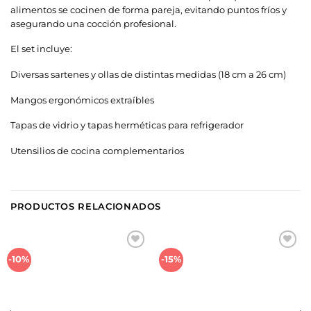
alimentos se cocinen de forma pareja, evitando puntos fríos y
asegurando una cocción profesional.
El set incluye:
Diversas sartenes y ollas de distintas medidas (18 cm a 26 cm)
Mangos ergonómicos extraíbles
Tapas de vidrio y tapas herméticas para refrigerador
Utensilios de cocina complementarios
PRODUCTOS RELACIONADOS
Añadir
Añadir
-10%
-15%
a la
a la
lista de
lista de
deseos
deseos