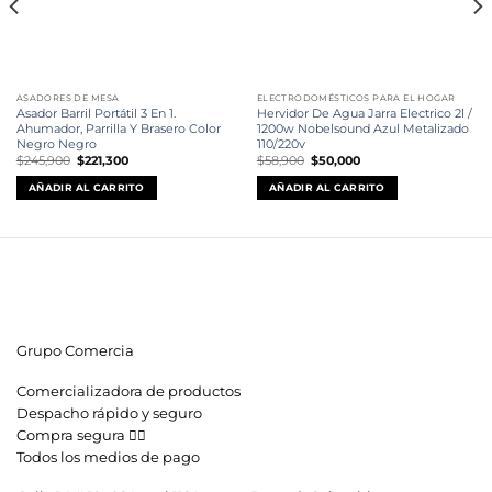
ASADORES DE MESA
ELECTRODOMÉSTICOS PARA EL HOGAR
Asador Barril Portátil 3 En 1.
Hervidor De Agua Jarra Electrico 2l /
Ahumador, Parrilla Y Brasero Color
1200w Nobelsound Azul Metalizado
Negro Negro
110/220v
El
El
El
El
$
245,900
$
221,300
$
58,900
$
50,000
precio
precio
precio
precio
original
actual
original
actual
AÑADIR AL CARRITO
AÑADIR AL CARRITO
era:
es:
era:
es:
$245,900.
$221,300.
$58,900.
$50,000.
Grupo Comercia
Comercializadora de productos
Despacho rápido y seguro
Compra segura 👇🏼
Todos los medios de pago