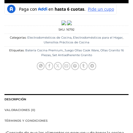
SKU:
16792
Categorías:
Electrodomésticos de Cocina
,
Electrodomésticos para el Hogar
,
Utensilios Prácticos de Cocina
Etiquetas:
Batería Cocina Premium
,
Juego Ollas Cook Ware
,
Ollas Granito 16
Piezas
,
Set Antiadherente Granito
DESCRIPCIÓN
VALORACIONES (0)
TÉRMINOS Y CONDICIONES
¿Cansado de que los alimentos se peguen y de tener la cocina