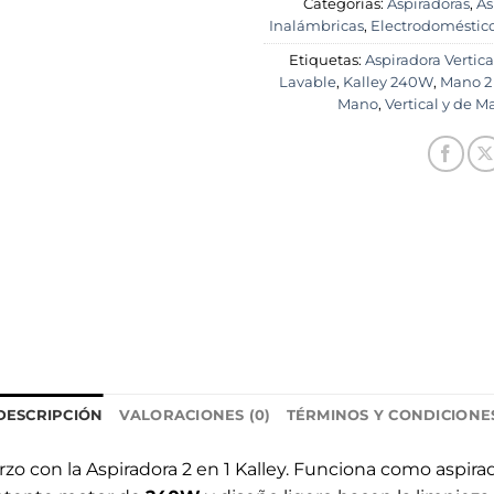
Categorías:
Aspiradoras
,
As
Inalámbricas
,
Electrodoméstico
Etiquetas:
Aspiradora Vertica
Lavable
,
Kalley 240W
,
Mano 2 
Mano
,
Vertical y de M
DESCRIPCIÓN
VALORACIONES (0)
TÉRMINOS Y CONDICIONE
o con la Aspiradora 2 en 1 Kalley. Funciona como aspirado