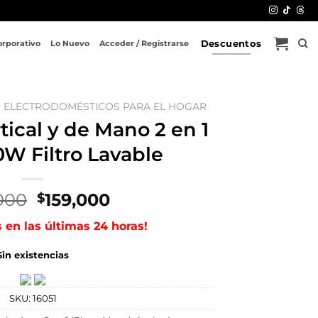
Descuentos
orporativo
Lo Nuevo
Acceder / Registrarse
ELECTRODOMÉSTICOS PARA EL HOGAR
tical y de Mano 2 en 1
0W Filtro Lavable
El
El
000
159,000
$
precio
precio
s en las últimas 24 horas!
original
actual
era:
es:
Sin existencias
$215,000.
$159,000.
SKU:
16051