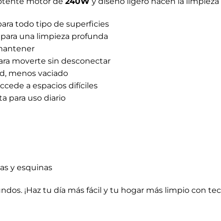
 potente motor de
240W
y diseño ligero hacen la limpieza 
ara todo tipo de superficies
para una limpieza profunda
 mantener
para moverte sin desconectar
d, menos vaciado
ccede a espacios difíciles
a para uso diario
inas y esquinas
ndos. ¡Haz tu día más fácil y tu hogar más limpio con tec