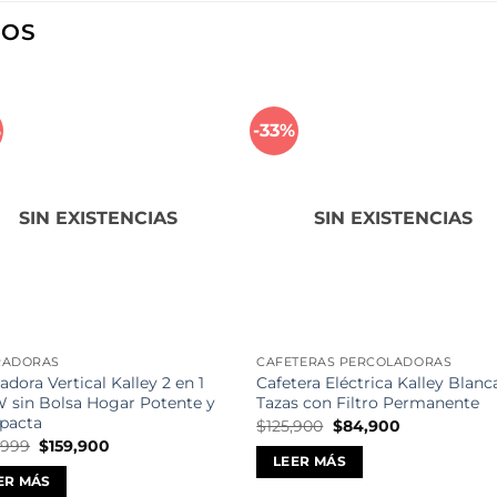
DOS
%
-33%
Añadir
Aña
a la
a l
lista de
lista
deseos
des
SIN EXISTENCIAS
SIN EXISTENCIAS
RADORAS
CAFETERAS PERCOLADORAS
adora Vertical Kalley 2 en 1
Cafetera Eléctrica Kalley Blanc
 sin Bolsa Hogar Potente y
Tazas con Filtro Permanente
pacta
El
El
$
125,900
$
84,900
precio
precio
El
El
,999
$
159,900
original
actual
precio
precio
LEER MÁS
era:
es:
original
actual
ER MÁS
$125,900.
$84,900.
era:
es: