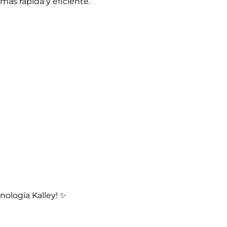
más rápida y eficiente.
nología Kalley! ✨