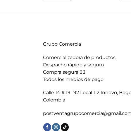
$35,900.
$21,500.
Grupo Comercia
Comercializadora de productos
Despacho rápido y seguro
Compra segura 👇🏼
Todos los medios de pago
Calle 14 # 19 -92 Local 112 Innovo, Bogo
Colombia
postventagrupocomercia@gmail.co