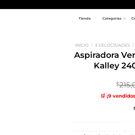
Tienda
Categorías
C
INICIO
/
3 VELOCIDADES
/
Aspiradora Ver
Añadir
Kalley 24
a la
lista
de
deseos
215,
$
🛒 ¡9 vendido