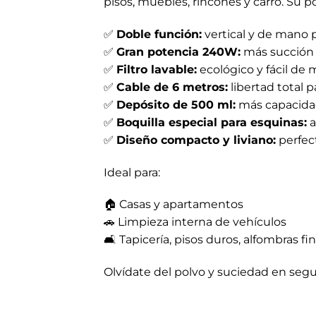
pisos, muebles, rincones y carro. Su
✅
Doble función:
vertical y de mano p
✅
Gran potencia 240W:
más succión 
✅
Filtro lavable:
ecológico y fácil de
✅
Cable de 6 metros:
libertad total 
✅
Depósito de 500 ml:
más capacida
✅
Boquilla especial para esquinas:
a
✅
Diseño compacto y liviano:
perfect
Ideal para:
🏠 Casas y apartamentos
🚗 Limpieza interna de vehículos
🛋️ Tapicería, pisos duros, alfombras f
Olvídate del polvo y suciedad en segu