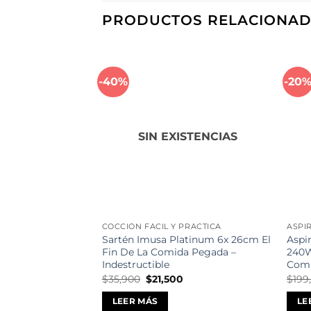
PRODUCTOS RELACIONA
-40%
-20
Añadir
a la
lista de
deseos
SIN EXISTENCIAS
COCCIÓN FÁCIL Y PRÁCTICA
ASPI
Sartén Imusa Platinum 6x 26cm El
Aspir
Fin De La Comida Pegada –
240W
Indestructible
Com
El
El
$
35,900
$
21,500
$
199
precio
precio
original
actual
LEER MÁS
LE
era:
es: