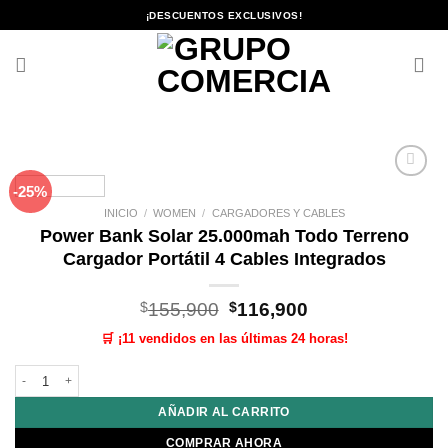
Saltar
¡DESCUENTOS EXCLUSIVOS!
al
contenido
-25%
Añadir
a la
INICIO
/
WOMEN
/
CARGADORES Y CABLES
lista de
Power Bank Solar 25.000mah Todo Terreno
deseos
Cargador Portátil 4 Cables Integrados
El
El
$
155,900
$
116,900
precio
precio
🛒 ¡11 vendidos en las últimas 24 horas!
original
actual
era:
es:
Power Bank Solar 25.000mah Todo Terreno Cargador Portátil 4 Cables Integ
$155,900.
$116,900.
AÑADIR AL CARRITO
COMPRAR AHORA