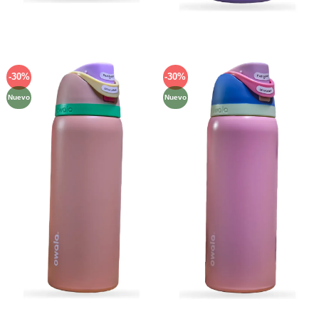
-30%
-30%
Añadir
Añadir
a la
a la
Nuevo
Nuevo
lista de
lista de
deseos
deseos