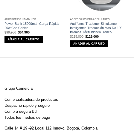
ACCESORIOS HDMI / USB
ACCESORIOS PARA CELULARES
Power Bank 15000mah Carga Rápida
Audífonos Traductor Simultaneo
20w Con Cables
Inteligentes Traducción Mas De 100
Idiomas Táctil Blanco Blanco
El
El
$
99,900
$
64,900
precio
precio
El
El
$
215,000
$
129,000
original
actual
precio
precio
AÑADIR AL CARRITO
era:
es:
original
actual
$99,900.
$64,900.
AÑADIR AL CARRITO
era:
es:
$215,000.
$129,000.
Grupo Comercia
Comercializadora de productos
Despacho rápido y seguro
Compra segura 👇🏼
Todos los medios de pago
Calle 14 # 19 -92 Local 112 Innovo, Bogotá, Colombia