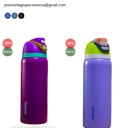
postventagrupocomercia@gmail.com
-30%
-30%
Añadir
Añadir
a la
a la
Nuevo
Nuevo
lista de
lista de
deseos
deseos