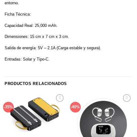
entorno.
Ficha Técnica:
Capacidad Real: 25,000 mAh.
Dimensiones: 15 cm x 7 cm x 3 cm.
Salida de energía: 5V – 2.1A (Carga estable y segura).
Entradas: Solar y Tipo-C.
PRODUCTOS RELACIONADOS
Añadir
Añadir
-35%
-40%
a la
a la
lista de
lista de
deseos
deseos