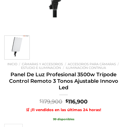
INICIO
/
CÁMARAS Y ACCESORIOS
/
ACCESORIOS PARA CÁMARAS
/
ESTUDIO E ILUMINACIÓN
/
ILUMINACIÓN CONTINUA
Panel De Luz Profesional 3500w Trípode
Control Remoto 3 Tonos Ajustable Innovo
Led
El
El
179,900
116,900
$
$
precio
precio
🛒 ¡11 vendidos en las últimas 24 horas!
original
actual
era:
es:
99 disponibles
$179,900.
$116,900.
Panel De Luz Profesional 3500w Trípode Control Remoto 3 Tonos Ajus