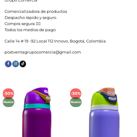
Grupo Comercia
Comercializadora de productos
Despacho rápido y seguro
Compra segura 👇🏼
Todos los medios de pago
Calle 14 # 19 -92 Local 112 Innovo, Bogotá, Colombia
postventagrupocomercia@gmail.com
-30%
-30%
Añadir
Añadir
a la
a la
Nuevo
Nuevo
lista de
lista de
deseos
deseos