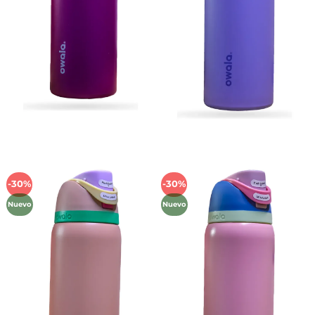
-30%
-30%
Añadir
Añadir
a la
a la
Nuevo
Nuevo
lista de
lista de
deseos
deseos