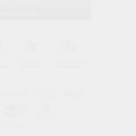
IR AL CARRITO
MPRAR AHORA
SKU:
11921
ras
,
Cámaras y Accesorios
,
Monopies
,
Soportes y