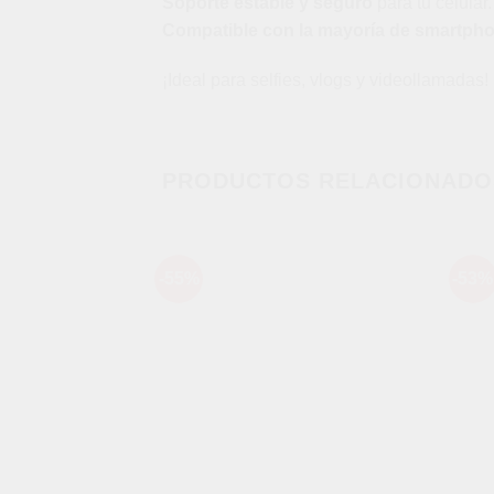
Soporte estable y seguro
para tu celular.
Compatible con la mayoría de smartph
¡Ideal para selfies, vlogs y videollamadas!
PRODUCTOS RELACIONADO
-55%
-53%
Añadir
a la
lista de
deseos