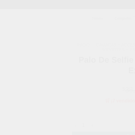
Tienda
Categorías
INICIO
/
CÁMARAS Y ACCE
SOPORTES Y ES
Palo De Selfie
Añadir
a la
E
lista de
deseos
38
$
🛒 ¡7 vendido
Palo De Selfie Inalámbrico Ple