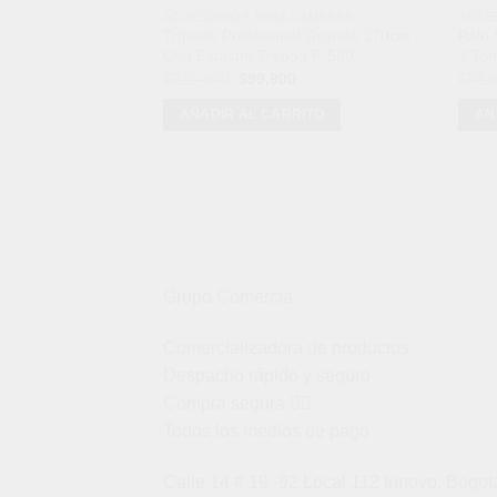
ACCESORIOS PARA CÁMARAS
ACCE
Trípode Profesional Grande 170cm
Palo 
Con Estuche Trepod F-580
3 To
El
El
$
220,900
$
99,900
$
58,
precio
precio
original
actual
AÑADIR AL CARRITO
AÑ
era:
es:
$220,900.
$99,900.
Grupo Comercia
Comercializadora de productos
Despacho rápido y seguro
Compra segura 👇🏼
Todos los medios de pago
Calle 14 # 19 -92 Local 112 Innovo, Bogot