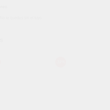
ones
.
 No te quedes sin el tuyo
S
-32%
Añadir
Aña
a la
a l
lista de
lista
deseos
des