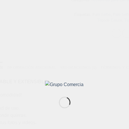
Etiquetas:
Palo Selfie
,
Palo Selfi
Tripode Celular
,
Tr
ÓN
INFORMACIÓN ADICIONAL
VALORACIONES (0)
TÉRMINOS Y 
ABLE Y EXTENSIBLE
 comodidad!
ad de uso.
donde quieras.
tus fotos y videos.