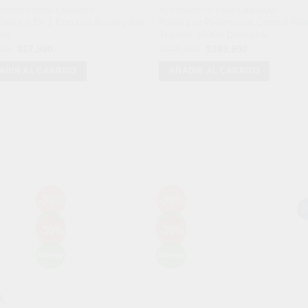
SORIOS PARA CÁMARAS
ACCESORIOS PARA CÁMARAS
Selfie 3 En 1 Con Luz Recargable
Panel Luz Profesional Control Re
nos
Trípode 3500w Dimeable
El
El
El
El
900
$
27,900
$
249,900
$
169,900
precio
precio
precio
precio
original
actual
original
actual
ADIR AL CARRITO
AÑADIR AL CARRITO
era:
es:
era:
es:
$58,900.
$27,900.
$249,900.
$169,900.
Mét
-30%
-30%
Añadir
Añadir
a la
a la
Nuevo
Nuevo
-30%
-30%
lista de
lista de
Añadir
Añadir
deseos
deseos
a la
a la
Nuevo
Nuevo
lista de
lista de
deseos
deseos
á,