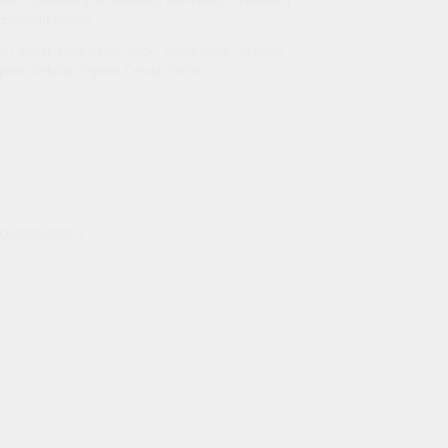
Estabilizadores
e Celular
,
Palo Selfie Stick
,
Selfie Stick
,
Soporte
ipode Celular
,
Tripode Celular Selfie
CONDICIONES