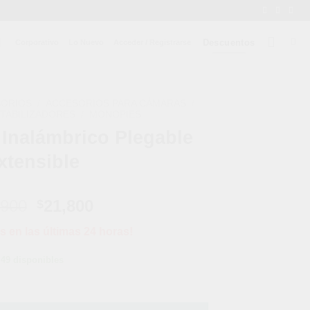
Descuentos
Corporativo
Lo Nuevo
Acceder / Registrarse
SORIOS
/
ACCESORIOS PARA CÁMARAS
/
TABILIZADORES
/
MONOPIES
 Inalámbrico Plegable
xtensible
El
El
,900
21,800
$
precio
precio
s en las últimas 24 horas!
original
actual
era:
es:
49 disponibles
$38,900.
$21,800.
gable Extensible cantidad