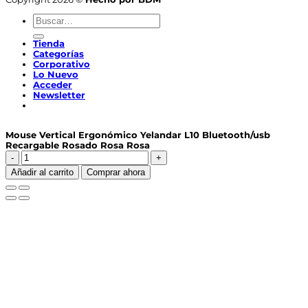
Buscar
por:
Tienda
Categorías
Corporativo
Lo Nuevo
Acceder
Newsletter
Mouse Vertical Ergonómico Yelandar L10 Bluetooth/usb
Recargable Rosado Rosa Rosa
Mouse
Vertical
Añadir al carrito
Comprar ahora
Ergonómico
Yelandar
L10
Bluetooth/usb
Recargable
Rosado
Rosa
Rosa
cantidad