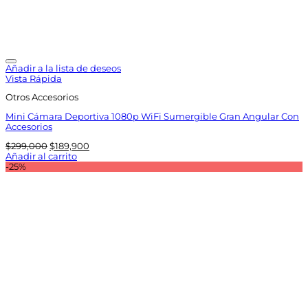
Añadir a la lista de deseos
Vista Rápida
Otros Accesorios
Mini Cámara Deportiva 1080p WiFi Sumergible Gran Angular Con
Accesorios
El
El
$
299,000
$
189,900
precio
precio
Añadir al carrito
original
actual
-25%
era:
es:
$299,000.
$189,900.