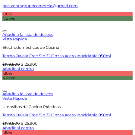
postventagrupocomercia@gmail.com
-30%
Nuevo
Añadir a la lista de deseos
Vista Rápida
Electrodomésticos de Cocina
Termo Owala Free Sip 32 Onzas Acero Inoxidable 950ml
El
El
$
179,900
$
125,900
precio
precio
Añadir al carrito
original
actual
-30%
era:
es:
Nuevo
$179,900.
$125,900.
Añadir a la lista de deseos
Vista Rápida
Utensilios de Cocina Prácticos
Termo Owala Free Sip 32 Onzas Acero Inoxidable 950ml
El
El
$
179,900
$
125,900
precio
precio
Añadir al carrito
original
actual
-30%