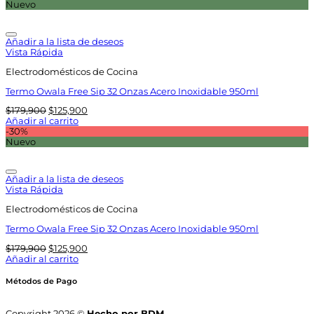
era:
es:
Nuevo
$179,900.
$125,900.
Añadir a la lista de deseos
Vista Rápida
Electrodomésticos de Cocina
Termo Owala Free Sip 32 Onzas Acero Inoxidable 950ml
El
El
$
179,900
$
125,900
precio
precio
Añadir al carrito
original
actual
-30%
era:
es:
Nuevo
$179,900.
$125,900.
Añadir a la lista de deseos
Vista Rápida
Electrodomésticos de Cocina
Termo Owala Free Sip 32 Onzas Acero Inoxidable 950ml
El
El
$
179,900
$
125,900
precio
precio
Añadir al carrito
original
actual
era:
es:
Métodos de Pago
$179,900.
$125,900.
Copyright 2026 ©
Hecho por BDM