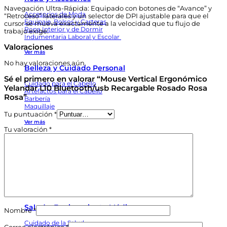
Navegación Ultra-Rápida: Equipado con botones de “Avance” y
Accesorios de Moda
“Retroceso” laterales y un selector de DPI ajustable para que el
Equipaje, Bolsos y Carteras
cursor se mueva exactamente a la velocidad que tu flujo de
Ropa Interior y de Dormir
trabajo exige.
Indumentaria Laboral y Escolar
Valoraciones
Ver más
No hay valoraciones aún.
Belleza y Cuidado Personal
Sé el primero en valorar “Mouse Vertical Ergonómico
Cuidado para el Cabello
Yelandar L10 Bluetooth/usb Recargable Rosado Rosa
Artefactos para el Cabello
Rosa”
Barbería
Maquillaje
Tu puntuación
*
Ver más
Tu valoración
*
Juegos y Juguetes
Arte y Manualidades
Muñecos y Muñecas
Vehículos Montables para Niños
Armas y Lanzadores de Juguete
Ver más
Salud y Equipamiento Médico
Nombre
*
Cuidado de la Salud