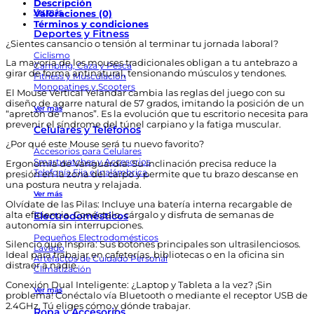
Descripción
Rosa
Ver más
Valoraciones (0)
cantidad
Términos y condiciones
Deportes y Fitness
¿Sientes cansancio o tensión al terminar tu jornada laboral?
Ciclismo
La mayoría de los mouses tradicionales obligan a tu antebrazo a
Camping, Caza y Pesca
girar de forma antinatural, tensionando músculos y tendones.
Fitness y Musculación
Monopatines y Scooters
El Mouse Vertical Yelandar cambia las reglas del juego con su
diseño de agarre natural de 57 grados, imitando la posición de un
Ver más
“apretón de manos”. Es la evolución que tu escritorio necesita para
prevenir el síndrome del túnel carpiano y la fatiga muscular.
Celulares y Teléfonos
¿Por qué este Mouse será tu nuevo favorito?
Accesorios para Celulares
Smartwatches y Accesorios
Ergonomía de Vanguardia: Su inclinación precisa reduce la
Telefonía Fija e Inalámbrica
presión en la zona del carpo y permite que tu brazo descanse en
una postura neutra y relajada.
Ver más
Olvídate de las Pilas: Incluye una batería interna recargable de
Electrodomésticos
alta eficiencia. Conéctalo, cárgalo y disfruta de semanas de
autonomía sin interrupciones.
Pequeños Electrodomésticos
Silencio que Inspira: Sus botones principales son ultrasilenciosos.
Lavado
Ideal para trabajar en cafeterías, bibliotecas o en la oficina sin
Artefactos de Cuidado Personal
distraer a nadie.
Climatización
Conexión Dual Inteligente: ¿Laptop y Tableta a la vez? ¡Sin
Ver más
problema! Conéctalo vía Bluetooth o mediante el receptor USB de
2.4GHz. Tú eliges cómo y dónde trabajar.
Ropa y Accesorios