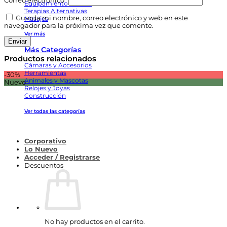
Correo electrónico
*
Equipamiento Médico
Terapias Alternativas
Guarda mi nombre, correo electrónico y web en este
Masajes
navegador para la próxima vez que comente.
Ver más
Más Categorías
Productos relacionados
Cámaras y Accesorios
Herramientas
-30%
Animales y Mascotas
Nuevo
Relojes y Joyas
Construcción
Ver todas las categorías
Corporativo
Lo Nuevo
Acceder / Registrarse
Descuentos
No hay productos en el carrito.