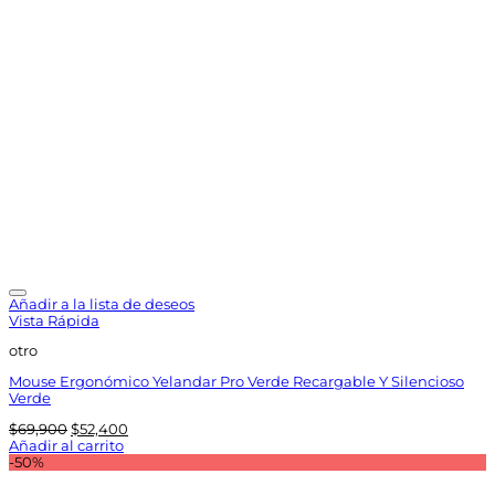
Añadir a la lista de deseos
Vista Rápida
otro
Mouse Ergonómico Yelandar Pro Verde Recargable Y Silencioso
Verde
El
El
$
69,900
$
52,400
precio
precio
Añadir al carrito
original
actual
-50%
era:
es:
$69,900.
$52,400.