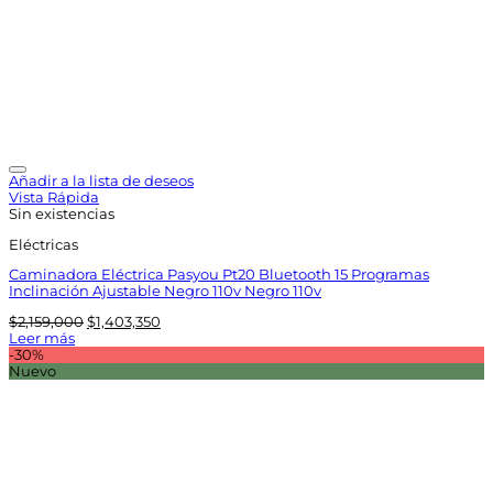
Añadir a la lista de deseos
Vista Rápida
Sin existencias
Eléctricas
Caminadora Eléctrica Pasyou Pt20 Bluetooth 15 Programas
Inclinación Ajustable Negro 110v Negro 110v
El
El
$
2,159,000
$
1,403,350
precio
precio
Leer más
original
actual
-30%
era:
es:
Nuevo
$2,159,000.
$1,403,350.