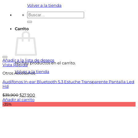
Volver a la tienda
Buscar
por:
Carrito
Añadir a la lista de deseos
No hay productos en el carrito.
Vista Rápida
Volver a la tienda
Otros Accesorios
Audífonos In-ear Bluetooth 5.3 Estuche Transparente Pantalla Led
Hd
El
El
$
39,900
$
27,900
precio
precio
Añadir al carrito
original
actual
-35%
era:
es:
$39,900.
$27,900.