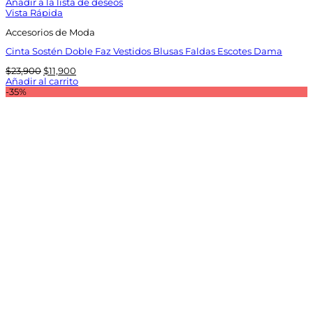
Añadir a la lista de deseos
Vista Rápida
Accesorios de Moda
Cinta Sostén Doble Faz Vestidos Blusas Faldas Escotes Dama
El
El
$
23,900
$
11,900
precio
precio
Añadir al carrito
original
actual
-35%
era:
es:
$23,900.
$11,900.