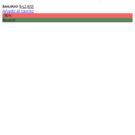
El
El
$
65,900
$
42,835
precio
precio
Añadir al carrito
original
actual
-36%
era:
es:
Nuevo
$65,900.
$42,835.