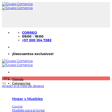
Saltar
al
contenido
CORREO
09:00 - 18:00
+57 300 104 7282
¡Descuentos exclusivos!
-26%
Tienda
Categorías
Añadir a la lista de deseos
Hogar y Muebles
Cocina
Muebles para el hogar