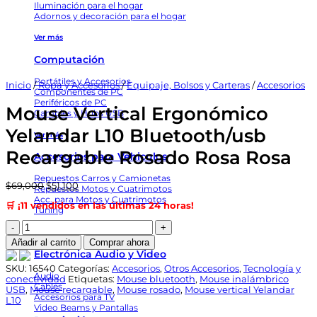
Iluminación para el hogar
Adornos y decoración para el hogar
Ver más
Computación
Portátiles y Accesorios
Inicio
/
Ropa y Accesorios
/
Equipaje, Bolsos y Carteras
/
Accesorios
Componentes de PC
Periféricos de PC
Mouse Vertical Ergonómico
Cambles y Hubs USB
Yelandar L10 Bluetooth/usb
Ver más
Recargable Rosado Rosa Rosa
Accesorios para Vehiculos
Repuestos Carros y Camionetas
El
El
$
69,000
$
51,100
Repuestos Motos y Cuatrimotos
precio
precio
Acc. para Motos y Cuatrimotos
🛒 ¡11 vendidos en las últimas 24 horas!
original
actual
Tuning
era:
es:
Mouse
$69,000.
$51,100.
Ver más
Vertical
Añadir al carrito
Comprar ahora
Ergonómico
Electrónica Audio y Video
Yelandar
L10
SKU:
16540
Categorías:
Accesorios
,
Otros Accesorios
,
Tecnología y
Audio
Bluetooth/usb
conectividad
Etiquetas:
Mouse bluetooth
,
Mouse inalámbrico
Cables
Recargable
USB
,
Mouse recargable
,
Mouse rosado
,
Mouse vertical Yelandar
Accesorios para TV
Rosado
L10
Video Beams y Pantallas
Rosa