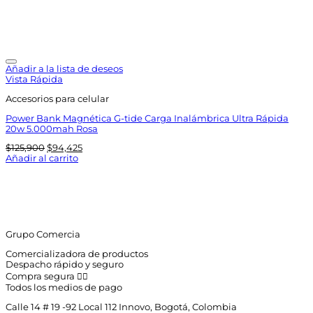
Añadir a la lista de deseos
Vista Rápida
Accesorios para celular
Power Bank Magnética G-tide Carga Inalámbrica Ultra Rápida
20w 5.000mah Rosa
El
El
$
125,900
$
94,425
precio
precio
Añadir al carrito
original
actual
era:
es:
$125,900.
$94,425.
Grupo Comercia
Comercializadora de productos
Despacho rápido y seguro
Compra segura 👇🏼
Todos los medios de pago
Calle 14 # 19 -92 Local 112 Innovo, Bogotá, Colombia