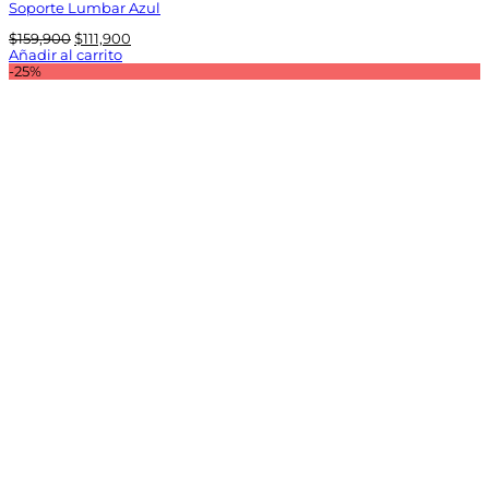
Soporte Lumbar Azul
El
El
$
159,900
$
111,900
precio
precio
Añadir al carrito
original
actual
-25%
era:
es:
$159,900.
$111,900.