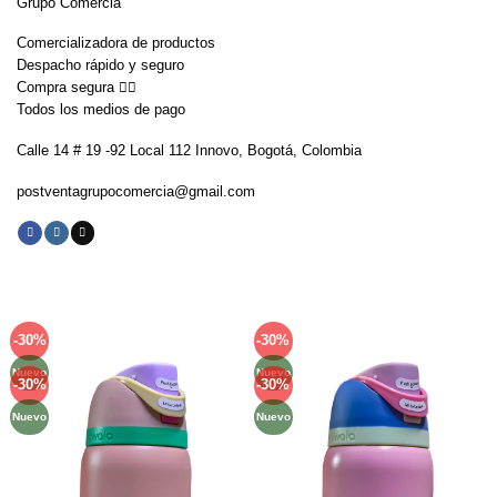
Grupo Comercia
Comercializadora de productos
Despacho rápido y seguro
Compra segura 👇🏼
Todos los medios de pago
Calle 14 # 19 -92 Local 112 Innovo, Bogotá, Colombia
postventagrupocomercia@gmail.com
-30%
-30%
Añadir
Añadir
a la
a la
Nuevo
Nuevo
lista de
lista de
-30%
-30%
Añadir
Añadir
deseos
deseos
a la
a la
Nuevo
Nuevo
lista de
lista de
deseos
deseos