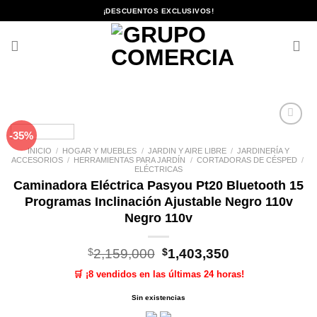
Saltar
¡DESCUENTOS EXCLUSIVOS!
al
contenido
-35%
Añadir
a la
INICIO
/
HOGAR Y MUEBLES
/
JARDIN Y AIRE LIBRE
/
JARDINERÍA Y
lista de
ACCESORIOS
/
HERRAMIENTAS PARA JARDÍN
/
CORTADORAS DE CÉSPED
/
deseos
ELÉCTRICAS
Caminadora Eléctrica Pasyou Pt20 Bluetooth 15
Programas Inclinación Ajustable Negro 110v
Negro 110v
El
El
$
2,159,000
$
1,403,350
precio
precio
🛒 ¡8 vendidos en las últimas 24 horas!
original
actual
era:
es:
Sin existencias
$2,159,000.
$1,403,350.