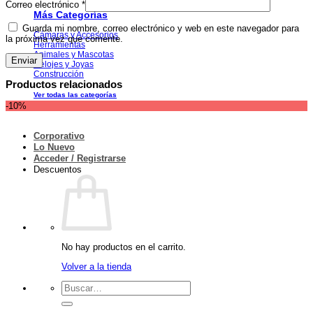
Correo electrónico
*
Más Categorías
Guarda mi nombre, correo electrónico y web en este navegador para
Cámaras y Accesorios
la próxima vez que comente.
Herramientas
Animales y Mascotas
Relojes y Joyas
Construcción
Productos relacionados
Ver todas las categorías
-10%
Corporativo
Lo Nuevo
Acceder / Registrarse
Descuentos
No hay productos en el carrito.
Volver a la tienda
Buscar
por: