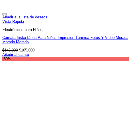
Añadir a la lista de deseos
Vista Rápida
Electrónicos para Niños
Cámara Instantánea Para Niños Impresión Térmica Fotos Y Video Morada
Morado Morado
El
El
$
145,900
$
105,000
precio
precio
Añadir al carrito
original
actual
-30%
era:
es:
$145,900.
$105,000.