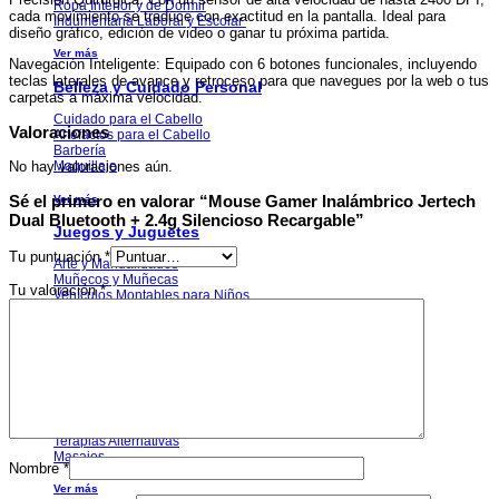
Ropa Interior y de Dormir
cada movimiento se traduce con exactitud en la pantalla. Ideal para
Indumentaria Laboral y Escolar
diseño gráfico, edición de video o ganar tu próxima partida.
Ver más
Navegación Inteligente: Equipado con 6 botones funcionales, incluyendo
teclas laterales de avance y retroceso para que navegues por la web o tus
Belleza y Cuidado Personal
carpetas a máxima velocidad.
Cuidado para el Cabello
Valoraciones
Artefactos para el Cabello
Barbería
Maquillaje
No hay valoraciones aún.
Sé el primero en valorar “Mouse Gamer Inalámbrico Jertech
Ver más
Dual Bluetooth + 2.4g Silencioso Recargable”
Juegos y Juguetes
Tu puntuación
*
Arte y Manualidades
Muñecos y Muñecas
Tu valoración
*
Vehículos Montables para Niños
Armas y Lanzadores de Juguete
Ver más
Salud y Equipamiento Médico
Cuidado de la Salud
Equipamiento Médico
Terapias Alternativas
Masajes
Nombre
*
Ver más