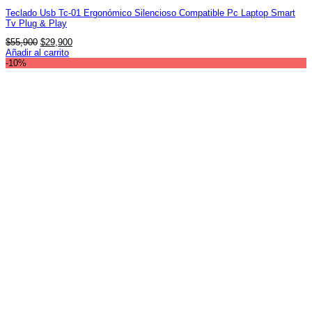
Teclado Usb Tc-01 Ergonómico Silencioso Compatible Pc Laptop Smart
Tv Plug & Play
El
El
$
55,900
$
29,900
precio
precio
Añadir al carrito
original
actual
-10%
era:
es:
$55,900.
$29,900.