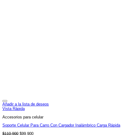
Añadir a la lista de deseos
Vista Rápida
Accesorios para celular
Soporte Celular Para Carro Con Cargador Inalámbrico Carga Rápida
El
El
$
110,900
$
99,900