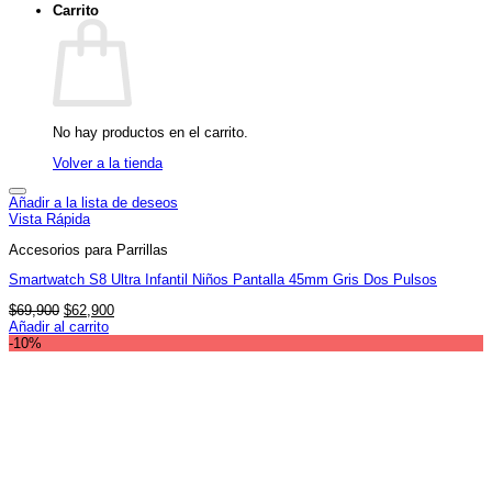
Carrito
No hay productos en el carrito.
Volver a la tienda
Añadir a la lista de deseos
Vista Rápida
Accesorios para Parrillas
Smartwatch S8 Ultra Infantil Niños Pantalla 45mm Gris Dos Pulsos
El
El
$
69,900
$
62,900
precio
precio
Añadir al carrito
original
actual
-10%
era:
es:
$69,900.
$62,900.