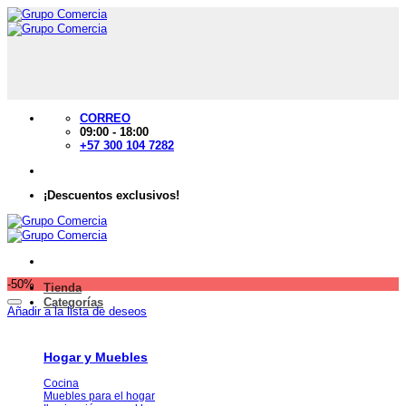
Saltar
al
contenido
CORREO
09:00 - 18:00
+57 300 104 7282
¡Descuentos exclusivos!
-50%
Tienda
Categorías
Añadir a la lista de deseos
Hogar y Muebles
Cocina
Muebles para el hogar