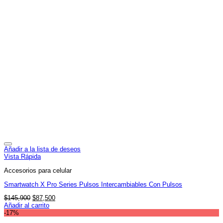
Añadir a la lista de deseos
Vista Rápida
Accesorios para celular
Smartwatch X Pro Series Pulsos Intercambiables Con Pulsos
El
El
$
145,900
$
87,500
precio
precio
Añadir al carrito
original
actual
-17%
era:
es: