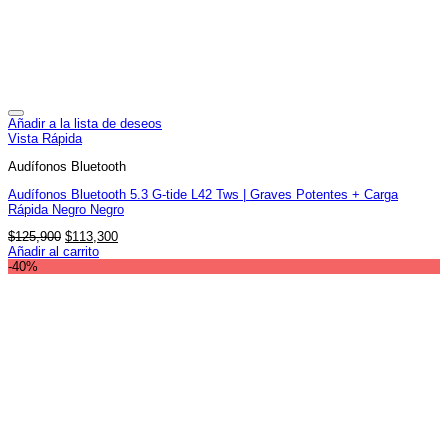
Añadir a la lista de deseos
Vista Rápida
Audífonos Bluetooth
Audífonos Bluetooth 5.3 G-tide L42 Tws | Graves Potentes + Carga
Rápida Negro Negro
El
El
$
125,900
$
113,300
precio
precio
Añadir al carrito
original
actual
-40%
era:
es:
$125,900.
$113,300.