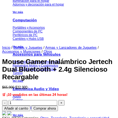
Iluminación para el hogar
Adornos y decoración para el hogar
Ver más
Computación
Portátiles y Accesorios
Componentes de PC
Periféricos de PC
Cambles y Hubs USB
Ver más
Inicio
/
Juegos y Juguetes
/
Armas y Lanzadores de Juguetes
/
Accesorios y Municiones
/
Otros
Accesorios para Vehiculos
Mouse Gamer Inalámbrico Jertech
Repuestos Carros y Camionetas
Repuestos Motos y Cuatrimotos
Dual Bluetooth + 2.4g Silencioso
Acc. para Motos y Cuatrimotos
Tuning
Recargable
Ver más
El
El
$
65,900
$
32,900
Electrónica Audio y Video
precio
precio
🛒 ¡10 vendidos en las últimas 24 horas!
original
actual
Audio
era:
es:
Cables
Mouse
$65,900.
$32,900.
Accesorios para TV
Gamer
Video Beams y Pantallas
Añadir al carrito
Comprar ahora
Inalámbrico
Jertech
Ver más
Dual