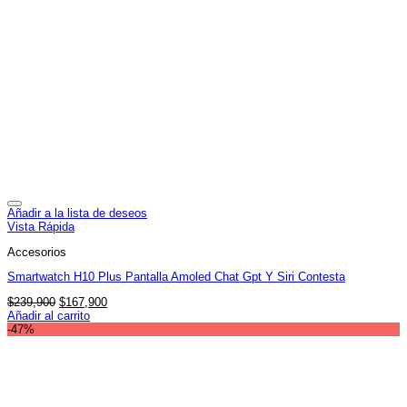
Añadir a la lista de deseos
Vista Rápida
Accesorios
Smartwatch H10 Plus Pantalla Amoled Chat Gpt Y Siri Contesta
El
El
$
239,900
$
167,900
precio
precio
Añadir al carrito
original
actual
-47%
era:
es:
$239,900.
$167,900.