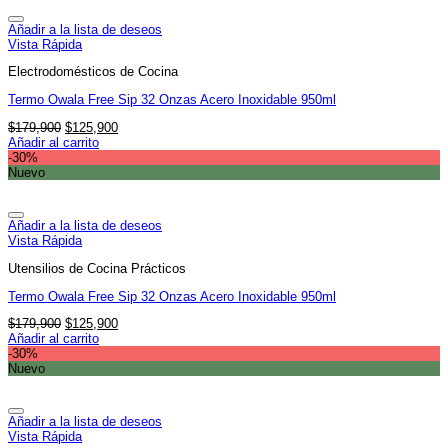
Añadir a la lista de deseos
Vista Rápida
Electrodomésticos de Cocina
Termo Owala Free Sip 32 Onzas Acero Inoxidable 950ml
El
El
$
179,900
$
125,900
precio
precio
Añadir al carrito
original
actual
-30%
era:
es:
Nuevo
$179,900.
$125,900.
Añadir a la lista de deseos
Vista Rápida
Utensilios de Cocina Prácticos
Termo Owala Free Sip 32 Onzas Acero Inoxidable 950ml
El
El
$
179,900
$
125,900
precio
precio
Añadir al carrito
original
actual
-30%
era:
es:
Nuevo
$179,900.
$125,900.
Añadir a la lista de deseos
Vista Rápida