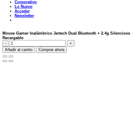
Corporativo
Lo Nuevo
Acceder
Newsletter
Mouse Gamer Inalámbrico Jertech Dual Bluetooth + 2.4g Silencioso
Recargable
Mouse
Gamer
Añadir al carrito
Comprar ahora
Inalámbrico
Jertech
Dual
Bluetooth
+
2.4g
Silencioso
Recargable
cantidad