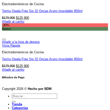
Electrodomésticos de Cocina
Termo Owala Free Sip 32 Onzas Acero Inoxidable 950ml
El
El
$
179,900
$
125,900
precio
precio
Añadir al carrito
original
actual
-30%
era:
es:
Nuevo
$179,900.
$125,900.
Añadir a la lista de deseos
Vista Rápida
Electrodomésticos de Cocina
Termo Owala Free Sip 32 Onzas Acero Inoxidable 950ml
El
El
$
179,900
$
125,900
precio
precio
Añadir al carrito
original
actual
era:
es:
Métodos de Pago
$179,900.
$125,900.
Copyright 2026 ©
Hecho por BDM
Buscar
por:
Tienda
Categorías