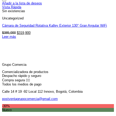
Añadir a la lista de deseos
Vista Rápida
Sin existencias
Uncategorized
Cámara de Seguridad Rotativa Kalley Exterior 130° Gran Angular WiFi
El
El
$
385,000
$
319,900
precio
precio
Leer más
original
actual
era:
es:
$385,000.
$319,900.
Grupo Comercia
Comercializadora de productos
Despacho rápido y seguro
Compra segura 👇🏼
Todos los medios de pago
Calle 14 # 19 -92 Local 112 Innovo, Bogotá, Colombia
postventagrupocomercia@gmail.com
-30%
Nuevo