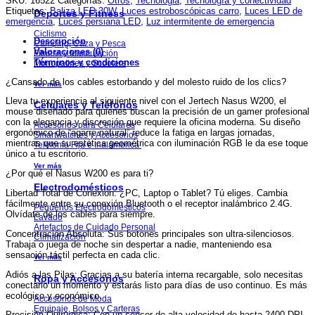
SKU:
16522
Categorías:
Otros
,
Tecnologia
,
Tecnología y conectividad
Bluetooth
Etiquetas:
Baliza LED 30W
,
Luces estroboscópicas carro
,
Luces LED de
Deportes y Fitness
+
emergencia
,
Luces persiana LED
,
Luz intermitente de emergencia
2.4g
Ciclismo
Descripción
Silencioso
Camping, Caza y Pesca
Valoraciones (0)
Recargable
Fitness y Musculación
Términos y condiciones
cantidad
Monopatines y Scooters
¿Cansado de los cables estorbando y del molesto ruido de los clics?
Ver más
Lleva tu experiencia al siguiente nivel con el Jertech Nasus W200, el
Celulares y Teléfonos
mouse diseñado para quienes buscan la precisión de un gamer profesional
con la elegancia y discreción que requiere la oficina moderna. Su diseño
Accesorios para Celulares
ergonómico de “agarre natural” reduce la fatiga en largas jornadas,
Smartwatches y Accesorios
mientras que su estética geométrica con iluminación RGB le da ese toque
Telefonía Fija e Inalámbrica
único a tu escritorio.
Ver más
¿Por qué el Nasus W200 es para ti?
Electrodomésticos
Libertad Total de Conexión: ¿PC, Laptop o Tablet? Tú eliges. Cambia
fácilmente entre su conexión Bluetooth o el receptor inalámbrico 2.4G.
Pequeños Electrodomésticos
Olvídate de los cables para siempre.
Lavado
Artefactos de Cuidado Personal
Concentración Absoluta: Sus botones principales son ultra-silenciosos.
Climatización
Trabaja o juega de noche sin despertar a nadie, manteniendo esa
sensación táctil perfecta en cada clic.
Ver más
Adiós a las Pilas: Gracias a su batería interna recargable, solo necesitas
Ropa y Accesorios
conectarlo un momento y estarás listo para días de uso continuo. Es más
ecológico y económico.
Accesorios de Moda
Equipaje, Bolsos y Carteras
Precisión Quirúrgica: Con un sensor de alta velocidad de hasta 2400 DPI,