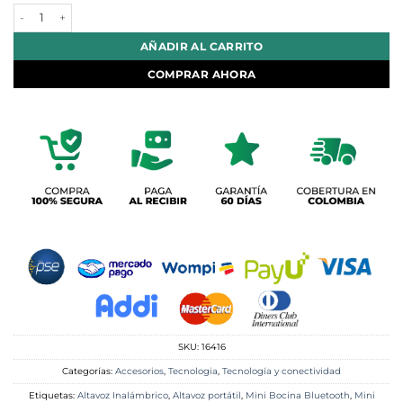
era:
es:
Mini Parlante Magnético Bluetooth Altavoz Portable Led Rgb Sonido 
$45,900.
$32,100.
AÑADIR AL CARRITO
COMPRAR AHORA
SKU:
16416
Categorías:
Accesorios
,
Tecnologia
,
Tecnología y conectividad
Etiquetas:
Altavoz Inalámbrico
,
Altavoz portátil
,
Mini Bocina Bluetooth
,
Mini