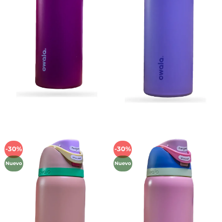
-30%
-30%
Añadir
Añadir
a la
a la
Nuevo
Nuevo
lista de
lista de
deseos
deseos