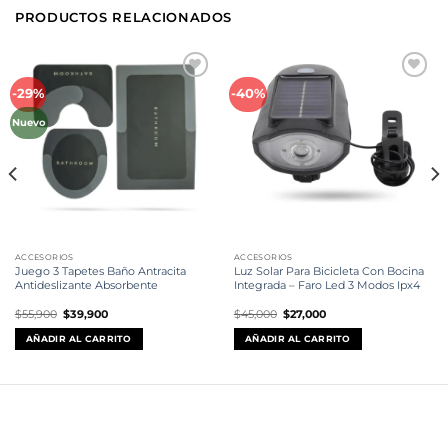
PRODUCTOS RELACIONADOS
Añadir
Añadir
-29%
-40%
a la
a la
lista de
lista de
deseos
deseos
Nuevo
ACCESORIOS
ACCESORIOS
Juego 3 Tapetes Baño Antracita
Luz Solar Para Bicicleta Con Bocina
Antideslizante Absorbente
Integrada – Faro Led 3 Modos Ipx4
El
El
El
El
$
55,900
$
39,900
$
45,000
$
27,000
precio
precio
precio
precio
original
actual
original
actual
AÑADIR AL CARRITO
AÑADIR AL CARRITO
era:
es:
era:
es:
$55,900.
$39,900.
$45,000.
$27,000.