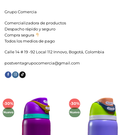
Grupo Comercia
Comercializadora de productos
Despacho rápido y seguro
Compra segura
Todos los medios de pago
Calle 14 # 19 -92 Local 112 Innovo, Bogotá, Colombia
postventagrupocomercia@gmail.com
-30%
-30%
Añadir
Añadir
a la
a la
Nuevo
Nuevo
lista de
lista de
deseos
deseos