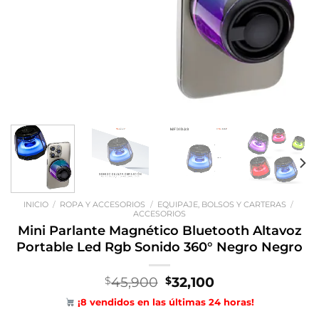
INICIO
/
ROPA Y ACCESORIOS
/
EQUIPAJE, BOLSOS Y CARTERAS
/
ACCESORIOS
Mini Parlante Magnético Bluetooth Altavoz
Portable Led Rgb Sonido 360° Negro Negro
El
El
45,900
32,100
$
$
precio
precio
¡8 vendidos en las últimas 24 horas!
original
actual