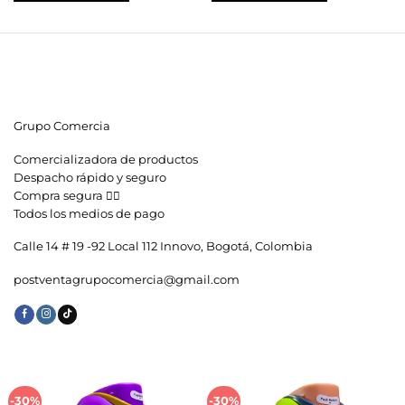
$42,900.
$26,900.
$79,900.
$39,900.
Grupo Comercia
Comercializadora de productos
Despacho rápido y seguro
Compra segura 👇🏼
Todos los medios de pago
Calle 14 # 19 -92 Local 112 Innovo, Bogotá, Colombia
postventagrupocomercia@gmail.com
-30%
-30%
Añadir
Añadir