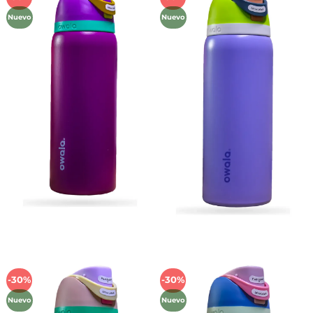
a la
a la
Nuevo
Nuevo
lista de
lista de
deseos
deseos
-30%
-30%
Añadir
Añadir
a la
a la
Nuevo
Nuevo
lista de
lista de
deseos
deseos