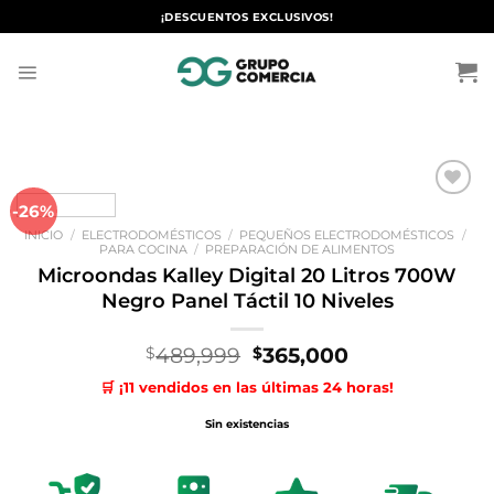
Saltar
¡DESCUENTOS EXCLUSIVOS!
al
contenido
-26%
Añadir
a la
INICIO
/
ELECTRODOMÉSTICOS
/
PEQUEÑOS ELECTRODOMÉSTICOS
/
lista de
PARA COCINA
/
PREPARACIÓN DE ALIMENTOS
deseos
Microondas Kalley Digital 20 Litros 700W
Negro Panel Táctil 10 Niveles
El
El
489,999
365,000
$
$
precio
precio
🛒 ¡11 vendidos en las últimas 24 horas!
original
actual
era:
es:
Sin existencias
$489,999.
$365,000.