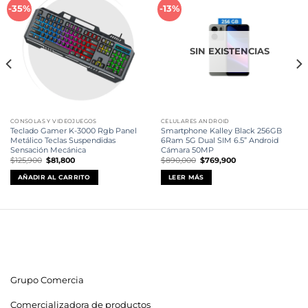
Añadir
Añadir
-35%
-13%
a la
a la
lista de
lista de
deseos
deseos
SIN EXISTENCIAS
CONSOLAS Y VIDEOJUEGOS
CELULARES ANDROID
Teclado Gamer K-3000 Rgb Panel
Smartphone Kalley Black 256GB
Metálico Teclas Suspendidas
6Ram 5G Dual SIM 6.5” Android
Sensación Mecánica
Cámara 50MP
El
El
El
El
$
125,900
$
81,800
$
890,000
$
769,900
precio
precio
precio
precio
original
actual
original
actual
AÑADIR AL CARRITO
LEER MÁS
era:
es:
era:
es:
$125,900.
$81,800.
$890,000.
$769,900.
Grupo Comercia
Comercializadora de productos