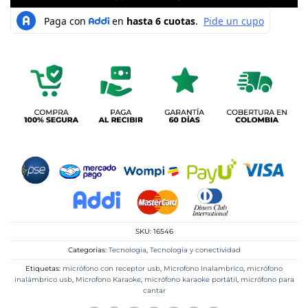
SKU:
16546
Categorías:
Tecnologia
,
Tecnología y conectividad
Etiquetas:
micrófono con receptor usb
,
Microfono Inalambrico
,
micrófono
inalámbrico usb
,
Microfono Karaoke
,
micrófono karaoke portátil
,
micrófono para
cantar