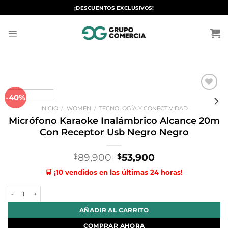
Saltar
¡DESCUENTOS EXCLUSIVOS!
al
contenido
-40%
Añadir
a la
INICIO
/
WOMEN
/
TECNOLOGÍA Y CONECTIVIDAD
lista de
deseos
Micrófono Karaoke Inalámbrico Alcance 20m
Con Receptor Usb Negro Negro
El
El
89,900
53,900
$
$
precio
precio
🛒 ¡10 vendidos en las últimas 24 horas!
original
actual
era:
es:
Micrófono Karaoke Inalámbrico Alcance 20m Con Receptor Usb Negr
$89,900.
$53,900.
AÑADIR AL CARRITO
COMPRAR AHORA