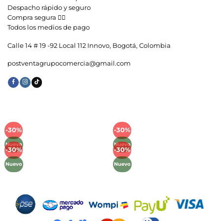
Despacho rápido y seguro
Compra segura 👇🏼
Todos los medios de pago
Calle 14 # 19 -92 Local 112 Innovo, Bogotá, Colombia
postventagrupocomercia@gmail.com
-30%
-30%
Añadir
Añadir
a la
a la
Nuevo
Nuevo
lista de
lista de
-30%
-30%
Añadir
Añadir
deseos
deseos
a la
a la
Nuevo
Nuevo
lista de
lista de
deseos
deseos
Métodos de Pago