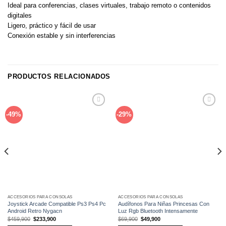
Ideal para conferencias, clases virtuales, trabajo remoto o contenidos
digitales
Ligero, práctico y fácil de usar
Conexión estable y sin interferencias
PRODUCTOS RELACIONADOS
Añadir
Añadir
-49%
-29%
a la
a la
lista de
lista de
deseos
deseos
ACCESORIOS PARA CONSOLAS
ACCESORIOS PARA CONSOLAS
Joystick Arcade Compatible Ps3 Ps4 Pc
Audífonos Para Niñas Princesas Con
Android Retro Nygacn
Luz Rgb Bluetooth Intensamente
El
El
El
El
$
459,900
$
233,900
$
69,900
$
49,900
precio
precio
precio
precio