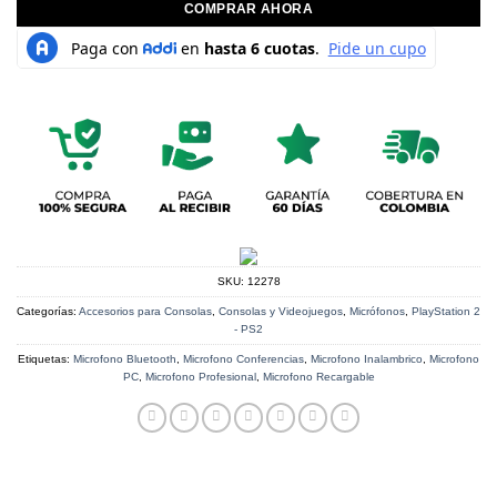
COMPRAR AHORA
SKU:
12278
Categorías:
Accesorios para Consolas
,
Consolas y Videojuegos
,
Micrófonos
,
PlayStation 2
- PS2
Etiquetas:
Microfono Bluetooth
,
Microfono Conferencias
,
Microfono Inalambrico
,
Microfono
PC
,
Microfono Profesional
,
Microfono Recargable