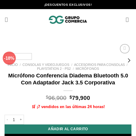
Saltar
¡DESCUENTOS EXCLUSIVOS!
al
contenido
-18%
Añadir
a la
INICIO
/
CONSOLAS Y VIDEOJUEGOS
/
ACCESORIOS PARA CONSOLAS
/
lista de
PLAYSTATION 2 - PS2
/
MICRÓFONOS
deseos
Micrófono Conferencia Diadema Bluetooth 5.0
Con Adaptador Jack 3.5 Corporativa
El
El
$
96,900
$
79,900
precio
precio
🛒 ¡7 vendidos en las últimas 24 horas!
original
actual
era:
es:
Micrófono Conferencia Diadema Bluetooth 5.0 Con Adaptador Jack 3.5 Corp
$96,900.
$79,900.
AÑADIR AL CARRITO