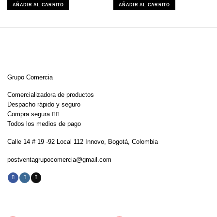
original
actual
original
actual
AÑADIR AL CARRITO
AÑADIR AL CARRITO
era:
es:
era:
es:
$459,900.
$233,900.
$69,900.
$49,900.
Grupo Comercia
Comercializadora de productos
Despacho rápido y seguro
Compra segura 👇🏼
Todos los medios de pago
Calle 14 # 19 -92 Local 112 Innovo, Bogotá, Colombia
postventagrupocomercia@gmail.com