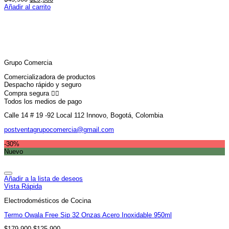
precio
precio
Añadir al carrito
original
actual
era:
es:
$45,900.
$29,900.
Grupo Comercia
Comercializadora de productos
Despacho rápido y seguro
Compra segura 👇🏼
Todos los medios de pago
Calle 14 # 19 -92 Local 112 Innovo, Bogotá, Colombia
postventagrupocomercia@gmail.com
-30%
Nuevo
Añadir a la lista de deseos
Vista Rápida
Electrodomésticos de Cocina
Termo Owala Free Sip 32 Onzas Acero Inoxidable 950ml
El
El
$
179,900
$
125,900