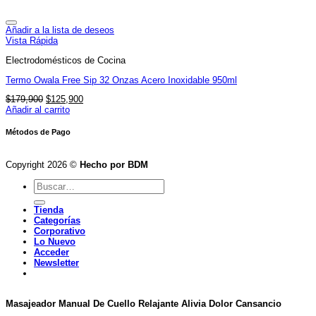
$179,900.
$125,900.
Añadir a la lista de deseos
Vista Rápida
Electrodomésticos de Cocina
Termo Owala Free Sip 32 Onzas Acero Inoxidable 950ml
El
El
$
179,900
$
125,900
precio
precio
Añadir al carrito
original
actual
era:
es:
Métodos de Pago
$179,900.
$125,900.
Copyright 2026 ©
Hecho por BDM
Buscar
por:
Tienda
Categorías
Corporativo
Lo Nuevo
Acceder
Newsletter
Masajeador Manual De Cuello Relajante Alivia Dolor Cansancio