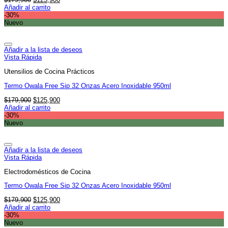
precio
precio
Añadir al carrito
original
actual
-30%
era:
es:
Nuevo
$179,900.
$125,900.
Añadir a la lista de deseos
Vista Rápida
Utensilios de Cocina Prácticos
Termo Owala Free Sip 32 Onzas Acero Inoxidable 950ml
El
El
$
179,900
$
125,900
precio
precio
Añadir al carrito
original
actual
-30%
era:
es:
Nuevo
$179,900.
$125,900.
Añadir a la lista de deseos
Vista Rápida
Electrodomésticos de Cocina
Termo Owala Free Sip 32 Onzas Acero Inoxidable 950ml
El
El
$
179,900
$
125,900
precio
precio
Añadir al carrito
original
actual
-30%
era:
es:
Nuevo