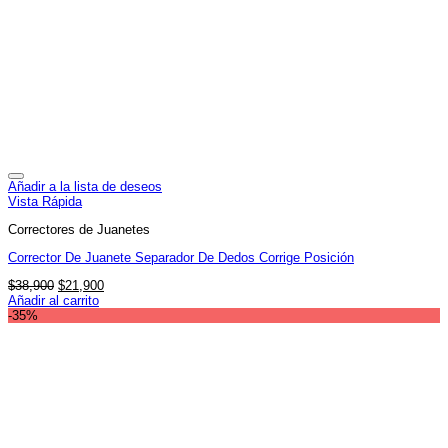
Añadir a la lista de deseos
Vista Rápida
Correctores de Juanetes
Corrector De Juanete Separador De Dedos Corrige Posición
El
El
$
38,900
$
21,900
precio
precio
Añadir al carrito
original
actual
-35%
era:
es:
$38,900.
$21,900.