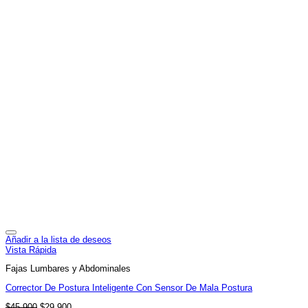
Añadir a la lista de deseos
Vista Rápida
Fajas Lumbares y Abdominales
Corrector De Postura Inteligente Con Sensor De Mala Postura
El
El
$
45,900
$
29,900