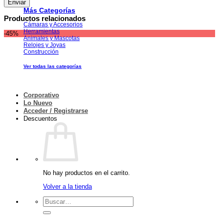
Más Categorías
Productos relacionados
Cámaras y Accesorios
Herramientas
-45%
Animales y Mascotas
Relojes y Joyas
Construcción
Ver todas las categorías
Corporativo
Lo Nuevo
Acceder / Registrarse
Descuentos
No hay productos en el carrito.
Volver a la tienda
Buscar
por: