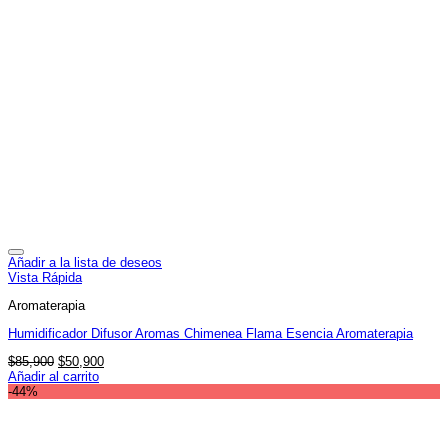
Añadir a la lista de deseos
Vista Rápida
Aromaterapia
Humidificador Difusor Aromas Chimenea Flama Esencia Aromaterapia
El
El
$
85,900
$
50,900
precio
precio
Añadir al carrito
original
actual
-44%
era:
es:
$85,900.
$50,900.