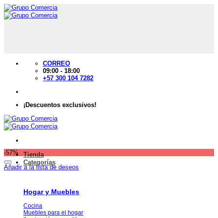
Saltar
al
contenido
CORREO
09:00 - 18:00
+57 300 104 7282
¡Descuentos exclusivos!
-57%
Tienda
Categorías
Añadir a la lista de deseos
Hogar y Muebles
Cocina
Muebles para el hogar