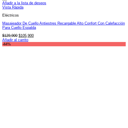
Añadir a la lista de deseos
Vista Rápida
Eléctricos
Masajeador De Cuello Antiestres Recargable Alto Confort Con Calefacción
Para Cuello Espalda
El
El
$
129,900
$
105,900
precio
precio
Añadir al carrito
original
actual
-44%
era:
es:
$129,900.
$105,900.