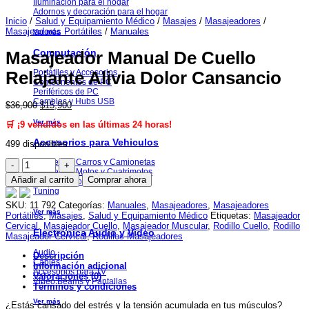
Iluminación para el hogar
Adornos y decoración para el hogar
Inicio
/
Salud y Equipamiento Médico
/
Masajes
/
Masajeadores
/
Masajeadores Portátiles
/
Manuales
Ver más
Computación
Masajeador Manual De Cuello
Portátiles y Accesorios
Relajante Alivia Dolor Cansancio
Componentes de PC
Periféricos de PC
Cambles y Hubs USB
El
El
$
36,900
$
15,900
precio
precio
Ver más
🛒 ¡9 vendidos en las últimas 24 horas!
original
actual
era:
es:
Accesorios para Vehiculos
499 disponibles
$36,900.
$15,900.
Masajeador
Repuestos Carros y Camionetas
Repuestos Motos y Cuatrimotos
Manual
Añadir al carrito
Comprar ahora
Acc. para Motos y Cuatrimotos
De
Tuning
Cuello
Relajante
SKU:
11 792
Categorías:
Manuales
,
Masajeadores
,
Masajeadores
Ver más
Alivia
Portátiles
,
Masajes
,
Salud y Equipamiento Médico
Etiquetas:
Masajeador
Dolor
Cervical
,
Masajeador Cuello
,
Masajeador Muscular
,
Rodillo Cuello
,
Rodillo
Electrónica Audio y Video
Cansancio
Masajeador Cervical
,
Rodillos Masajeadores
cantidad
Audio
Descripción
Cables
Información adicional
Accesorios para TV
Valoraciones (0)
Video Beams y Pantallas
Términos y condiciones
Ver más
¿Estás cansado del estrés y la tensión acumulada en tus músculos?