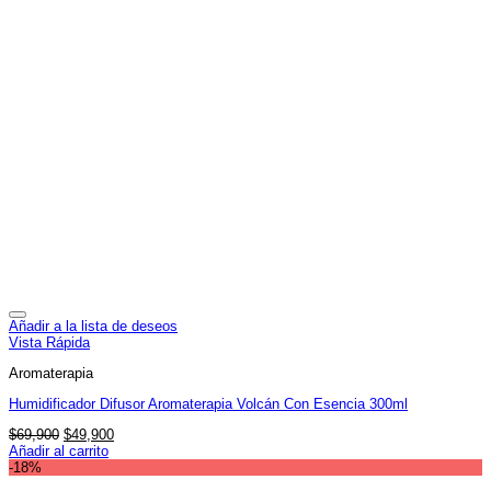
Añadir a la lista de deseos
Vista Rápida
Aromaterapia
Humidificador Difusor Aromaterapia Volcán Con Esencia 300ml
El
El
$
69,900
$
49,900
precio
precio
Añadir al carrito
original
actual
-18%
era:
es: