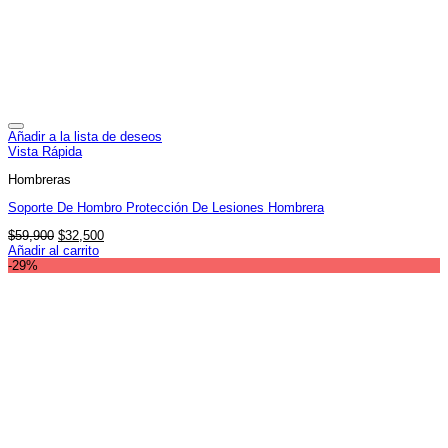
Añadir a la lista de deseos
Vista Rápida
Hombreras
Soporte De Hombro Protección De Lesiones Hombrera
El
El
$
59,900
$
32,500
precio
precio
Añadir al carrito
original
actual
-29%
era:
es:
$59,900.
$32,500.