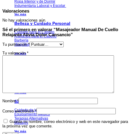
Ropa Interior y de Dormir
Indumentaria Laboral y Escolar
Valoraciones
Ver más
No hay valoraciones aún.
Belleza y Cuidado Personal
Sé el primero en valorar “Masajeador Manual De Cuello
Cuidado para el Cabello
Relajante Alivia Dolor Cansancio”
Artefactos para el Cabello
Barbería
Tu puntuación
*
Maquillaje
Tu valoración
*
Ver más
Juegos y Juguetes
Arte y Manualidades
Muñecos y Muñecas
Vehículos Montables para Niños
Armas y Lanzadores de Juguete
Ver más
Nombre
*
Salud y Equipamiento Médico
Cuidado de la Salud
Correo electrónico
*
Equipamiento Médico
Terapias Alternativas
Guarda mi nombre, correo electrónico y web en este navegador para
Masajes
la próxima vez que comente.
Ver más