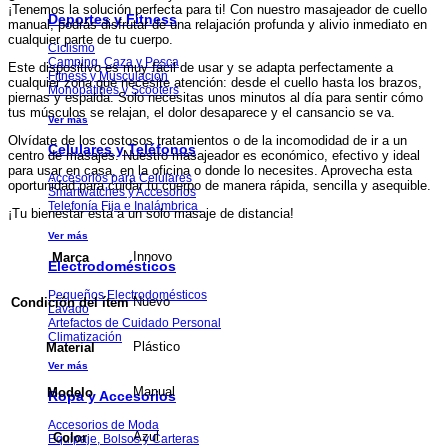
¡Tenemos la solución perfecta para ti! Con nuestro masajeador de cuello
Deportes y Fitness
manual, podrás disfrutar de una relajación profunda y alivio inmediato en
cualquier parte de tu cuerpo.
Ciclismo
Camping, Caza y Pesca
Este dispositivo es muy fácil de usar y se adapta perfectamente a
Fitness y Musculación
cualquier zona que necesite atención: desde el cuello hasta los brazos,
Monopatines y Scooters
piernas y espalda. Solo necesitas unos minutos al día para sentir cómo
tus músculos se relajan, el dolor desaparece y el cansancio se va.
Ver más
Olvídate de los costosos tratamientos o de la incomodidad de ir a un
Celulares y Teléfonos
centro de masajes. Nuestro masajeador es económico, efectivo y ideal
para usar en casa, en la oficina o donde lo necesites. Aprovecha esta
Accesorios para Celulares
oportunidad para cuidar tu cuerpo de manera rápida, sencilla y asequible.
Smartwatches y Accesorios
Telefonía Fija e Inalámbrica
¡Tu bienestar está a un solo masaje de distancia!
Ver más
Innovo
Marca
Electrodomésticos
Pequeños Electrodomésticos
Nuevo
Condición del ítem
Lavado
Artefactos de Cuidado Personal
Climatización
Plástico
Material
Ver más
Manual
Modelo
Ropa y Accesorios
Accesorios de Moda
Azul
Color
Equipaje, Bolsos y Carteras