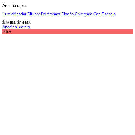
Aromaterapia
Humidificador Difusor De Aromas Diseño Chimenea Con Esencia
El
El
$
89,900
$
49,900
precio
precio
Añadir al carrito
original
actual
-46%
era:
es:
$89,900.
$49,900.