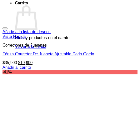
Carrito
Añadir a la lista de deseos
Vista Rápida
No hay productos en el carrito.
Correctores de Juanetes
Volver a la tienda
Férula Corrector De Juanete Ajustable Dedo Gordo
El
El
$
35,900
$
19,900
precio
precio
Añadir al carrito
original
actual
-41%
era:
es:
$35,900.
$19,900.