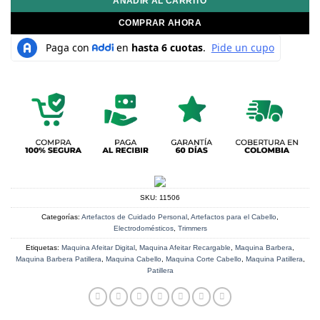
AÑADIR AL CARRITO
COMPRAR AHORA
SKU:
11506
Categorías:
Artefactos de Cuidado Personal
,
Artefactos para el Cabello
,
Electrodomésticos
,
Trimmers
Etiquetas:
Maquina Afeitar Digital
,
Maquina Afeitar Recargable
,
Maquina Barbera
,
Maquina Barbera Patillera
,
Maquina Cabello
,
Maquina Corte Cabello
,
Maquina Patillera
,
Patillera