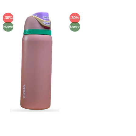
-30%
-30%
Añadir
Añadir
a la
a la
Nuevo
Nuevo
lista de
lista de
deseos
deseos