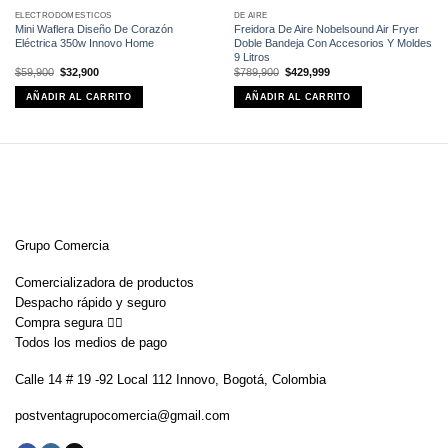
ELECTRODOMÉSTICOS
DE AIRE
Mini Waflera Diseño De Corazón
Freidora De Aire Nobelsound Air Fryer
Eléctrica 350w Innovo Home
Doble Bandeja Con Accesorios Y Moldes
9 Litros
El
El
El
El
$
59,900
$
32,900
$
789,900
$
429,999
precio
precio
precio
precio
original
actual
original
actual
AÑADIR AL CARRITO
AÑADIR AL CARRITO
era:
es:
era:
es:
$59,900.
$32,900.
$789,900.
$429,999.
Grupo Comercia
Comercializadora de productos
Despacho rápido y seguro
Compra segura 👇🏼
Todos los medios de pago
Calle 14 # 19 -92 Local 112 Innovo, Bogotá, Colombia
postventagrupocomercia@gmail.com