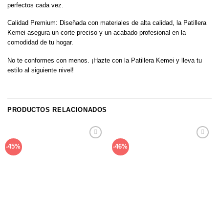
perfectos cada vez.
Calidad Premium: Diseñada con materiales de alta calidad, la Patillera
Kemei asegura un corte preciso y un acabado profesional en la
comodidad de tu hogar.
No te conformes con menos. ¡Hazte con la Patillera Kemei y lleva tu
estilo al siguiente nivel!
PRODUCTOS RELACIONADOS
Añadir
Añadir
-45%
-46%
a la
a la
lista de
lista de
deseos
deseos