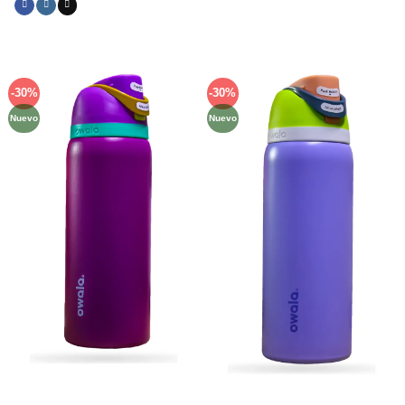
-30%
-30%
Añadir
Añadir
a la
a la
Nuevo
Nuevo
lista de
lista de
deseos
deseos