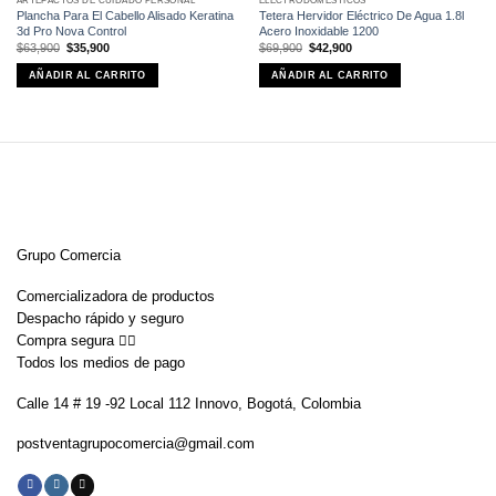
ARTEFACTOS DE CUIDADO PERSONAL
ELECTRODOMÉSTICOS
Plancha Para El Cabello Alisado Keratina
Tetera Hervidor Eléctrico De Agua 1.8l
3d Pro Nova Control
Acero Inoxidable 1200
El
El
El
El
$
63,900
$
35,900
$
69,900
$
42,900
precio
precio
precio
precio
original
actual
original
actual
AÑADIR AL CARRITO
AÑADIR AL CARRITO
era:
es:
era:
es:
$63,900.
$35,900.
$69,900.
$42,900.
Grupo Comercia
Comercializadora de productos
Despacho rápido y seguro
Compra segura 👇🏼
Todos los medios de pago
Calle 14 # 19 -92 Local 112 Innovo, Bogotá, Colombia
postventagrupocomercia@gmail.com