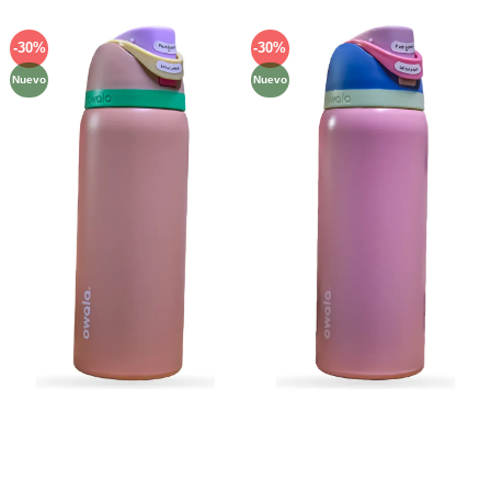
-30%
-30%
Añadir
Añadir
a la
a la
Nuevo
Nuevo
lista de
lista de
deseos
deseos