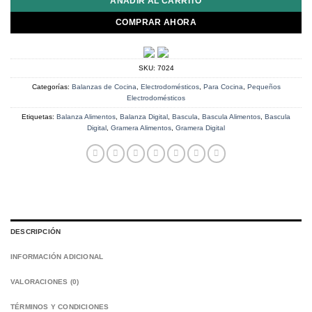
AÑADIR AL CARRITO
COMPRAR AHORA
SKU:
7024
Categorías:
Balanzas de Cocina
,
Electrodomésticos
,
Para Cocina
,
Pequeños
Electrodomésticos
Etiquetas:
Balanza Alimentos
,
Balanza Digital
,
Bascula
,
Bascula Alimentos
,
Bascula
Digital
,
Gramera Alimentos
,
Gramera Digital
DESCRIPCIÓN
INFORMACIÓN ADICIONAL
VALORACIONES (0)
TÉRMINOS Y CONDICIONES