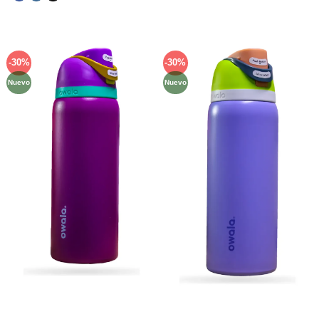
-30%
-30%
Añadir
Añadir
a la
a la
Nuevo
Nuevo
lista de
lista de
deseos
deseos