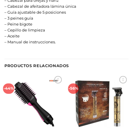
– Cabezal para orejas y nariz
– Cabezal de afeitadora lámina única
– Guía ajustable de 5 posiciones
– 3 peines guía
– Peine bigote
– Cepillo de limpieza
– Aceite
– Manual de instrucciones.
PRODUCTOS RELACIONADOS
Añadir
Añadir
-44%
-56%
a la
a la
lista de
lista de
deseos
deseos