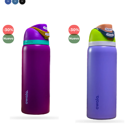
-30%
-30%
Añadir
Añadir
a la
a la
Nuevo
Nuevo
lista de
lista de
deseos
deseos