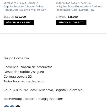
ARTEFACTOS PARA EL CABELLO
ARTEFACTOS PARA EL CABELLO
Cepillo Secador Alisador Peina
Máquina Buda Recortadora Patillera
Rápido Aire Caliente Max Power
Recargable Color Dorado 110v
El
El
El
El
$
58,900
$
32,900
$
49,900
$
21,900
precio
precio
precio
precio
original
actual
original
actual
AÑADIR AL CARRITO
AÑADIR AL CARRITO
era:
es:
era:
es:
$58,900.
$32,900.
$49,900.
$21,900.
Grupo Comercia
Comercializadora de productos
Despacho rápido y seguro
Compra segura 👇🏼
Todos los medios de pago
Calle 14 # 19 -92 Local 112 Innovo, Bogotá, Colombia
postventagrupocomercia@gmail.com