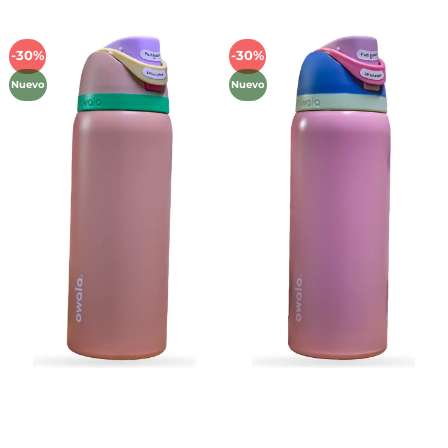
-30%
-30%
Añadir
Añadir
a la
a la
Nuevo
Nuevo
lista de
lista de
deseos
deseos