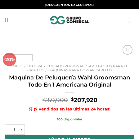
Saltar
¡DESCUENTOS EXCLUSIVOS!
al
contenido
-20%
Añadir
a la
INICIO
/
BELLEZA Y CUIDADO PERSONAL
/
ARTEFACTOS PARA EL
lista de
CABELLO
/
MÁQUINAS PARA CORTAR CABELLO
deseos
Maquina De Peluquería Wahl Groomsman
Todo En 1 Americana Original
El
El
259,900
207,920
$
$
precio
precio
🛒 ¡7 vendidos en las últimas 24 horas!
original
actual
era:
es:
100 disponibles
$259,900.
$207,920.
Maquina De Peluquería Wahl Groomsman Todo En 1 Americana Origin