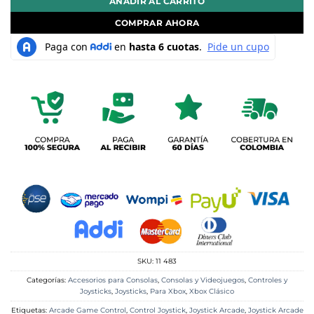
AÑADIR AL CARRITO
COMPRAR AHORA
SKU:
11 483
Categorías:
Accesorios para Consolas
,
Consolas y Videojuegos
,
Controles y
Joysticks
,
Joysticks
,
Para Xbox
,
Xbox Clásico
Etiquetas:
Arcade Game Control
,
Control Joystick
,
Joystick Arcade
,
Joystick Arcade