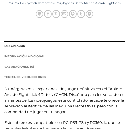
Ps3 Ps4 Pc
,
Joystick Compatible Ps3
,
Joystick Retro
,
Mando Arcade Fightstick
DESCRIPCIÓN
INFORMACIÓN ADICIONAL
VALORACIONES (0)
TÉRMINOS Y CONDICIONES
Sumérgete en la experiencia de juego definitiva con el Tablero
Arcade Fightstick 4D de NYGACN. Diseñado para los verdaderos
amantes de los videojuegos, este controlador arcade te ofrece la
sensación auténtica de las máquinas recreativas, pero con la
comodidad de jugar en tu hogar.
Este tablero es compatible con PC, PS3, PS4 y PC360, lo que te
permite disfrutar de tus juegos favoritos en diversas