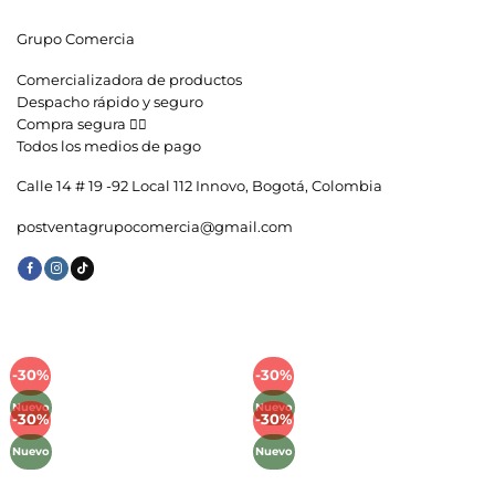
Grupo Comercia
Comercializadora de productos
Despacho rápido y seguro
Compra segura 👇🏼
Todos los medios de pago
Calle 14 # 19 -92 Local 112 Innovo, Bogotá, Colombia
postventagrupocomercia@gmail.com
-30%
-30%
Añadir
Añadir
a la
a la
Nuevo
Nuevo
lista de
lista de
-30%
-30%
Añadir
Añadir
deseos
deseos
a la
a la
Nuevo
Nuevo
lista de
lista de
deseos
deseos
Métodos de Pago