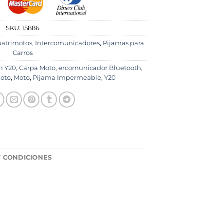
SKU:
15886
uatrimotos
,
Intercomunicadores
,
Pijamas para
Carros
h Y20
,
Carpa Moto
,
ercomunicador Bluetooth
,
Moto
,
Moto
,
Pijama Impermeable
,
Y20
Y CONDICIONES