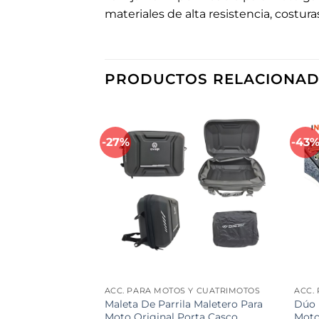
materiales de alta resistencia, costur
PRODUCTOS RELACIONA
-27%
-43
Añadir
Añadir
a la
a la
lista de
lista de
deseos
deseos
 Y CUATRIMOTOS
ACC. PARA MOTOS Y CUATRIMOTOS
ACC.
icicleta / Moto
Maleta De Parrila Maletero Para
Dúo 
Llaves 1.5 M
Moto Original Porta Casco
Moto