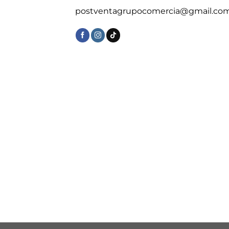
postventagrupocomercia@gmail.co