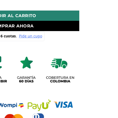
 Y20 Con Pijama Impermeable Para Moto Indispensables Par
IR AL CARRITO
MPRAR AHORA