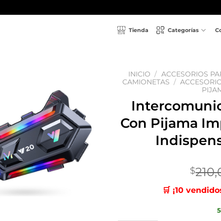
Tienda
Categorías
C
INICIO
/
ACCESORIOS PA
CAMIONETAS
/
ACCESORIO
PIJA
Añadir
Intercomuni
a la
lista
Con Pijama Im
de
deseos
Indispen
210
$
🛒 ¡10 vendido
5