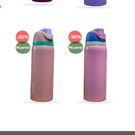
m
-30%
-30%
Añadir
Añadir
a la
a la
Nuevo
Nuevo
lista
lista
de
de
deseos
deseos