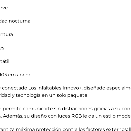
ieve
idad nocturna
intura
es
átil
x 105 cm ancho
onectado Los infaltables Innovo+, diseñado especialme
dad y tecnología en un solo paquete.
permite comunicarte sin distracciones gracias a su cone
ón. Además, su diseño con luces RGB le da un estilo mode
tiza máxima protección contra los factores externos: lluv