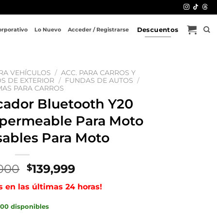
Descuentos
orporativo
Lo Nuevo
Acceder / Registrarse
RA VEHÍCULOS
/
ACC. PARA CARROS Y
S DE EXTERIOR
/
FUNDAS DE AUTOS
/
MAS PARA CARROS
cador Bluetooth Y20
permeable Para Moto
sables Para Moto
El
El
,000
139,999
$
precio
precio
s en las últimas 24 horas!
original
actual
era:
es:
00 disponibles
$210,000.
$139,999.