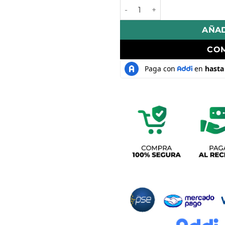
Intercomunicador Bluetooth
AÑAD
CO