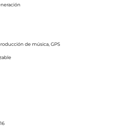
eneración
producción de música, GPS
zable
 16