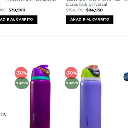
o
Libres Ipx6 Universal
El
El
El
El
900
$
39,900
$
154,000
$
84,950
precio
precio
precio
precio
original
actual
original
actual
ADIR AL CARRITO
AÑADIR AL CARRITO
era:
es:
era:
es:
$69,900.
$39,900.
$154,000.
$84,950.
Mét
-30%
-30%
Añadir
Añadir
a la
a la
Nuevo
Nuevo
lista
lista
de
de
deseos
deseos
tá,