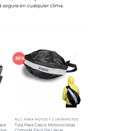
rá segura en cualquier clima.
-35%
dir
Añadir
a
a la
 de
lista de
eos
deseos
S
ACC. PARA MOTOS Y CUATRIMOTOS
ara
Tula Para Casco Motociclistas
nos
Cómoda Fácil De Llevar