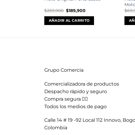
Mot
El
El
El
0
$
259,900
$
189,900
$
69,
precio
precio
precio
actual
original
actual
RITO
AÑADIR AL CARRITO
AÑ
es:
era:
es:
.
$62,900.
$259,900.
$189,900.
Grupo Comercia
Comercializadora de productos
Despacho rápido y seguro
Compra segura 👇🏼
Todos los medios de pago
Calle 14 # 19 -92 Local 112 Innovo, Bogo
Colombia