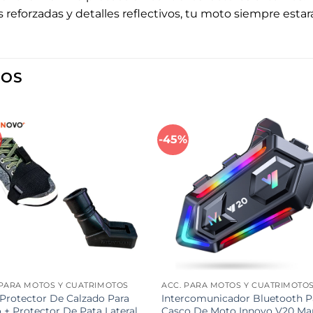
as reforzadas y detalles reflectivos, tu moto siempre esta
DOS
%
-45%
Añadir
Aña
a la
a l
lista de
lista
deseos
des
 PARA MOTOS Y CUATRIMOTOS
ACC. PARA MOTOS Y CUATRIMOTO
Protector De Calzado Para
Intercomunicador Bluetooth P
 + Protector De Pata Lateral
Casco De Moto Innovo V20 Ma