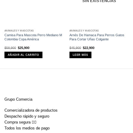
SIN EXISTENCIAS
ANIMALES Y MASCOTAS
ANIMALES Y MASCOTAS
Camisa Para Mascota Perro Mediano M
Arnés De Hamaca Para Perros Gatos
Colombia Copa América
Para Cortar Uñas Colgante
El
El
El
El
$
58,900
$
25,900
$
45,900
$
22,900
precio
precio
precio
precio
original
actual
original
actual
AÑADIR AL CARRITO
LEER MÁS
era:
es:
era:
es:
$58,900.
$25,900.
$45,900.
$22,900.
Grupo Comercia
Comercializadora de productos
Despacho rápido y seguro
Compra segura 👇🏼
Todos los medios de pago