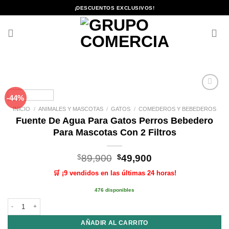
Saltar
¡DESCUENTOS EXCLUSIVOS!
al
contenido
-44%
Añadir
a la
INICIO
/
ANIMALES Y MASCOTAS
/
GATOS
/
COMEDEROS Y BEBEDEROS
lista de
Fuente De Agua Para Gatos Perros Bebedero
deseos
Para Mascotas Con 2 Filtros
El
El
$
89,900
$
49,900
precio
precio
🛒 ¡9 vendidos en las últimas 24 horas!
original
actual
era:
es:
476 disponibles
$89,900.
$49,900.
Fuente De Agua Para Gatos Perros Bebedero Para Mascotas Con 2 Filtros c
AÑADIR AL CARRITO