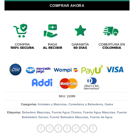
COMPRAR AHORA
SKU:
11086
Categorías:
Animales y Mascotas
,
Comederos y Bebederos
,
Gatos
Etiquetas:
Bebedero Mascotas
,
Fuente Agua Chorros
,
Fuente Agua Mascotas
,
Fuente
Bebebdero Sensor
,
Fuente Bebedero Mascotas
,
Fuente de Agua