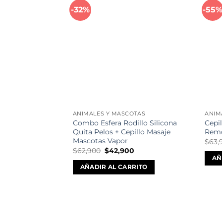
-32%
-55
Añadir
a la
lista de
deseos
ANIMALES Y MASCOTAS
ANIM
Combo Esfera Rodillo Silicona
Cepi
Quita Pelos + Cepillo Masaje
Remo
Mascotas Vapor
$
63,
El
El
$
62,900
$
42,900
precio
precio
AÑ
original
actual
AÑADIR AL CARRITO
era:
es:
$62,900.
$42,900.