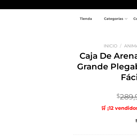
Tienda
Categorías
C
INICIO
/
ANIM
Caja De Aren
Añadir
Grande Plega
a la
lista
Fác
de
deseos
289,
$
🛒 ¡12 vendido