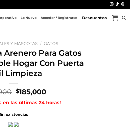
Descuentos
orporativo
Lo Nuevo
Acceder / Registrarse
ALES Y MASCOTAS
/
GATOS
a Arenero Para Gatos
ble Hogar Con Puerta
il Limpieza
El
El
900
185,000
$
precio
precio
s en las últimas 24 horas!
original
actual
era:
es:
Sin existencias
$289,900.
$185,000.