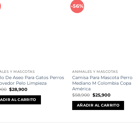
%
-56%
Añadir
Aña
a la
a l
lista de
lista
deseos
des
ALES Y MASCOTAS
ANIMALES Y MASCOTAS
llo De Aseo Para Gatos Perros
Camisa Para Mascota Perro
vedor Pelo Limpieza
Mediano M Colombia Copa
América
El
El
900
$
28,900
precio
precio
El
El
$
58,900
$
25,900
original
actual
precio
precio
ADIR AL CARRITO
era:
es:
original
actual
AÑADIR AL CARRITO
$63,900.
$28,900.
era:
es:
$58,900.
$25,900.