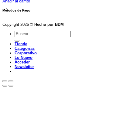
precio
precio
Añadir al carrito
original
actual
era:
es:
Métodos de Pago
$179,900.
$125,900.
Copyright 2026 ©
Hecho por BDM
Buscar
por:
Tienda
Categorías
Corporativo
Lo Nuevo
Acceder
Newsletter