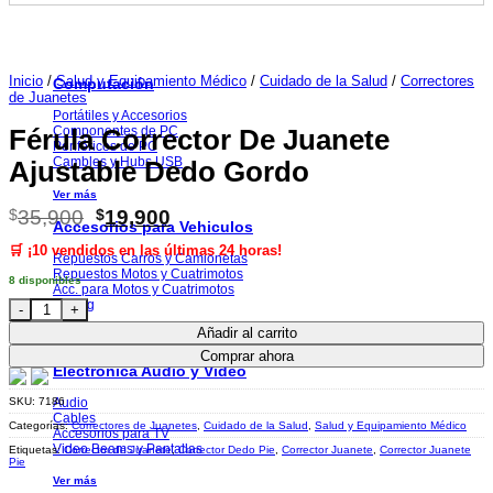
Iluminación para el hogar
Adornos y decoración para el hogar
Ver más
Inicio
/
Salud y Equipamiento Médico
/
Cuidado de la Salud
/
Correctores
Computación
de Juanetes
Portátiles y Accesorios
Componentes de PC
Férula Corrector De Juanete
Periféricos de PC
Cambles y Hubs USB
Ajustable Dedo Gordo
Ver más
El
El
$
35,900
$
19,900
Accesorios para Vehiculos
precio
precio
🛒 ¡10 vendidos en las últimas 24 horas!
original
actual
Repuestos Carros y Camionetas
Repuestos Motos y Cuatrimotos
era:
es:
8 disponibles
Acc. para Motos y Cuatrimotos
$35,900.
$19,900.
Férula Corrector De Juanete Ajustable Dedo Gordo cantidad
Tuning
Añadir al carrito
Ver más
Comprar ahora
Electrónica Audio y Video
Audio
SKU:
7186
Cables
Categorías:
Correctores de Juanetes
,
Cuidado de la Salud
,
Salud y Equipamiento Médico
Accesorios para TV
Video Beams y Pantallas
Etiquetas:
Corrector de Juanete
,
Corrector Dedo Pie
,
Corrector Juanete
,
Corrector Juanete
Pie
Ver más