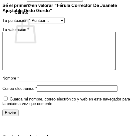
por:
Sé el primero en valorar “Férula Corrector De Juanete
Ajustable Dedo Gordo”
Carrito
Tu puntuación
*
Tu valoración
*
No hay productos en el carrito.
Volver a la tienda
Nombre
*
Correo electrónico
*
Guarda mi nombre, correo electrónico y web en este navegador para
la próxima vez que comente.