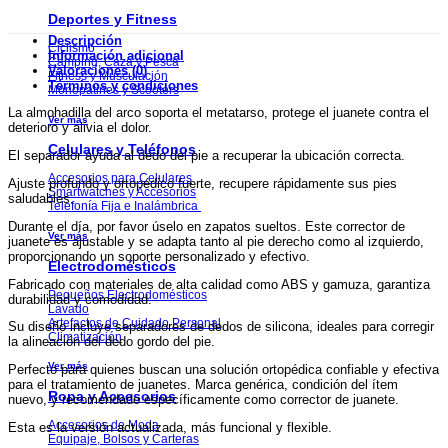
Deportes y Fitness
Descripción
Ciclismo
Información adicional
Camping, Caza y Pesca
Valoraciones (0)
Fitness y Musculación
Términos y condiciones
Monopatines y Scooters
La almohadilla del arco soporta el metatarso, protege el juanete contra el
Ver más
deterioro y alivia el dolor.
Celulares y Teléfonos
El separador ayuda al dedo del pie a recuperar la ubicación correcta.
Accesorios para Celulares
Ajuste profundo y ortopédico fuerte, recupere rápidamente sus pies
Smartwatches y Accesorios
saludables.
Telefonía Fija e Inalámbrica
Durante el día, por favor úselo en zapatos sueltos. Este corrector de
Ver más
juanete es ajustable y se adapta tanto al pie derecho como al izquierdo,
proporcionando un soporte personalizado y efectivo.
Electrodomésticos
Fabricado con materiales de alta calidad como ABS y gamuza, garantiza
Pequeños Electrodomésticos
durabilidad y comodidad.
Lavado
Artefactos de Cuidado Personal
Su diseño incluye separadores de dedos de silicona, ideales para corregir
Climatización
la alineación del dedo gordo del pie.
Ver más
Perfecto para quienes buscan una solución ortopédica confiable y efectiva
para el tratamiento de juanetes. Marca genérica, condición del ítem
Ropa y Accesorios
nuevo, y recomendado específicamente como corrector de juanete.
Accesorios de Moda
Esta es la versión actualizada, más funcional y flexible.
Equipaje, Bolsos y Carteras