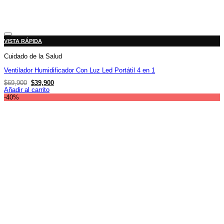
Añadir a la lista de deseos
VISTA RÁPIDA
Cuidado de la Salud
Ventilador Humidificador Con Luz Led Portátil 4 en 1
El
El
$
69,900
$
39,900
precio
precio
Añadir al carrito
original
actual
-40%
era:
es:
$69,900.
$39,900.