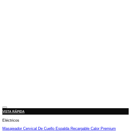
Añadir a la lista de deseos
VISTA RÁPIDA
Eléctricos
Masajeador Cervical De Cuello Espalda Recargable Calor Premium