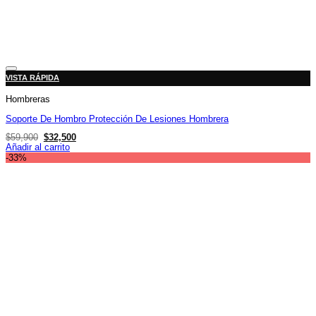
Añadir a la lista de deseos
VISTA RÁPIDA
Hombreras
Soporte De Hombro Protección De Lesiones Hombrera
El
El
$
59,900
$
32,500
precio
precio
Añadir al carrito
original
actual
-33%
era:
es:
$59,900.
$32,500.