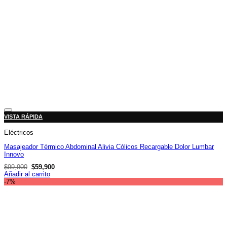
Añadir a la lista de deseos
VISTA RÁPIDA
Eléctricos
Masajeador Térmico Abdominal Alivia Cólicos Recargable Dolor Lumbar
Innovo
El
El
$
99,900
$
59,900
precio
precio
Añadir al carrito
original
actual
-7%
era:
es:
$99,900.
$59,900.