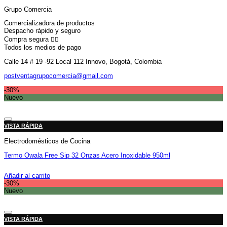
Grupo Comercia
Comercializadora de productos
Despacho rápido y seguro
Compra segura 👇🏼
Todos los medios de pago
Calle 14 # 19 -92 Local 112 Innovo, Bogotá, Colombia
postventagrupocomercia@gmail.com
-30%
Nuevo
Añadir a la lista de deseos
VISTA RÁPIDA
Electrodomésticos de Cocina
Termo Owala Free Sip 32 Onzas Acero Inoxidable 950ml
El
El
$
179,900
$
125,900
precio
precio
Añadir al carrito
original
actual
-30%
era:
es:
Nuevo
$179,900.
$125,900.
Añadir a la lista de deseos
VISTA RÁPIDA