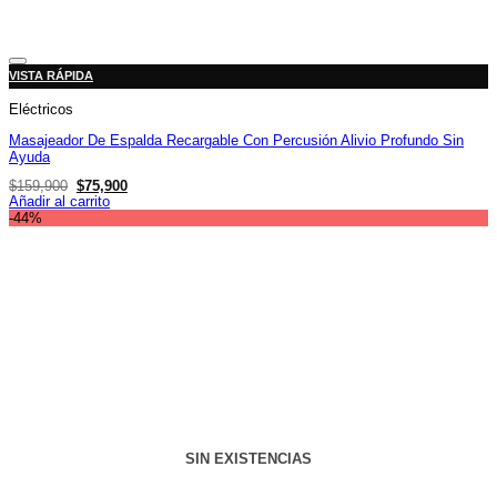
Añadir a la lista de deseos
VISTA RÁPIDA
Eléctricos
Masajeador De Espalda Recargable Con Percusión Alivio Profundo Sin
Ayuda
El
El
$
159,900
$
75,900
precio
precio
Añadir al carrito
original
actual
-44%
era:
es:
$159,900.
$75,900.
SIN EXISTENCIAS