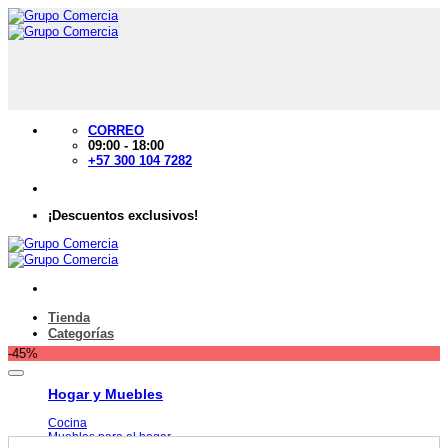
Saltar
al
contenido
CORREO
09:00 - 18:00
+57 300 104 7282
¡Descuentos exclusivos!
Tienda
Categorías
-45%
Añadir a la lista de deseos
Hogar y Muebles
Cocina
Muebles para el hogar