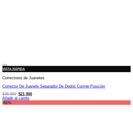
Añadir a la lista de deseos
VISTA RÁPIDA
Correctores de Juanetes
Corrector De Juanete Separador De Dedos Corrige Posición
El
El
$
38,900
$
21,900
precio
precio
Añadir al carrito
original
actual
-41%
era:
es:
$38,900.
$21,900.