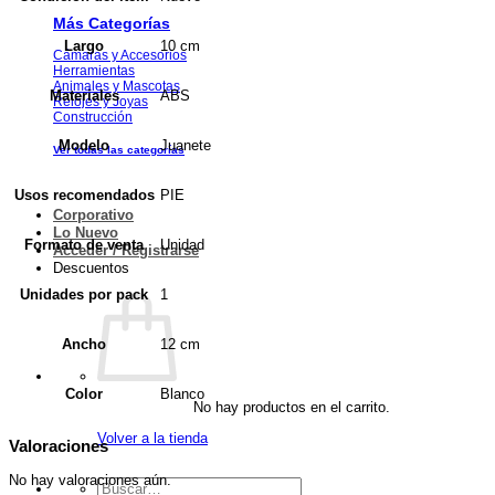
Más Categorías
10 cm
Largo
Cámaras y Accesorios
Herramientas
Animales y Mascotas
ABS
Materiales
Relojes y Joyas
Construcción
Juanete
Modelo
Ver todas las categorías
PIE
Usos recomendados
Corporativo
Lo Nuevo
Unidad
Formato de venta
Acceder / Registrarse
Descuentos
1
Unidades por pack
12 cm
Ancho
Blanco
Color
No hay productos en el carrito.
Volver a la tienda
Valoraciones
No hay valoraciones aún.
Buscar