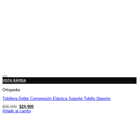
Añadir a la lista de deseos
VISTA RÁPIDA
Ortopedia
Tobillera Doble Compresión Elástica Soporte Tobillo Deporte
El
El
$
36,900
$
24,900
precio
precio
Añadir al carrito
original
actual
era:
es:
$36,900.
$24,900.