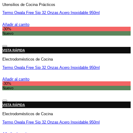
Utensilios de Cocina Prácticos
Termo Owala Free Sip 32 Onzas Acero Inoxidable 950ml
El
El
$
179,900
$
125,900
precio
precio
Añadir al carrito
original
actual
-30%
era:
es:
Nuevo
$179,900.
$125,900.
Añadir a la lista de deseos
VISTA RÁPIDA
Electrodomésticos de Cocina
Termo Owala Free Sip 32 Onzas Acero Inoxidable 950ml
El
El
$
179,900
$
125,900
precio
precio
Añadir al carrito
original
actual
-30%
era:
es:
Nuevo
$179,900.
$125,900.
Añadir a la lista de deseos
VISTA RÁPIDA
Electrodomésticos de Cocina
Termo Owala Free Sip 32 Onzas Acero Inoxidable 950ml
El
El
$
179,900
$
125,900