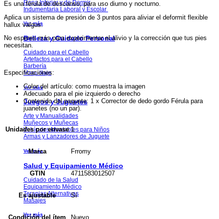
Ropa Interior y de Dormir
Es una férula de descanso, para uso diurno y nocturno.
Indumentaria Laboral y Escolar
Aplica un sistema de presión de 3 puntos para aliviar el deformit flexible
Ver más
hallux valgus.
Belleza y Cuidado Personal
No esperes más para experimentar el alivio y la corrección que tus pies
necesitan.
Cuidado para el Cabello
Artefactos para el Cabello
Barbería
Especificaciones:
Maquillaje
Color del artículo: como muestra la imagen
Ver más
Adecuado para el pie izquierdo o derecho
Contenido del paquete: 1 x Corrector de dedo gordo Férula para
Juegos y Juguetes
juanetes (no un par).
Arte y Manualidades
Muñecos y Muñecas
1
Unidades por envase
Vehículos Montables para Niños
Armas y Lanzadores de Juguete
Frromy
Marca
Ver más
Salud y Equipamiento Médico
4711583012507
GTIN
Cuidado de la Salud
Equipamiento Médico
Terapias Alternativas
Sí
Es ajustable
Masajes
Ver más
Nuevo
Condición del ítem